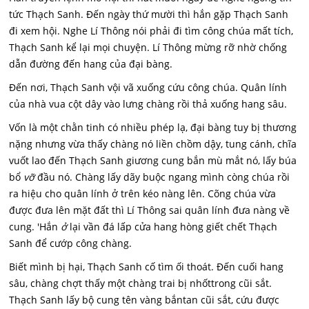
tức Thạch Sanh. Đến ngày thứ mười thì hắn gặp Thạch Sanh
đi xem hội. Nghe Lí Thông nói phải đi tìm công chúa mất tích,
Thạch Sanh kể lại mọi chuyện. Lí Thông mừng rỡ nhờ chống
dẫn đường đến hang của đại bàng.
Đến nơi, Thạch Sanh vội vã xuống cứu công chúa. Quân lính
của nhà vua cột dây vào lưng chàng rồi thả xuống hang sâu.
Vốn là một chằn tinh có nhiều phép lạ, đại bàng tuy bị thương
nặng nhưng vừa thấy chàng nó liền chồm dậy, tung cánh, chĩa
vuốt lao đến Thạch Sanh giương cung bắn mù mắt nó, lấy búa
bổ
vỡ
đầu nó. Chàng lấy dãy buộc ngang mình còng chúa rồi
ra hiệu cho quân lính ở trên kéo nàng lên. Cõng chúa vừa
được đưa lên mặt đất thì Lí Thông sai quân lính đưa nàng về
cung. 'Hắn
ở
lại vần đá lấp cửa hang hòng giết chết Thạch
Sanh để cướp công chàng.
Biết mình bị hại, Thạch Sanh cố tìm ối thoát. Đến cuối hang
sâu, chàng chợt thấy một chàng trai bị nhốttrong cũi sắt.
Thạch Sanh lấy bộ cung tên vàng bắntan cũi sắt, cứu được