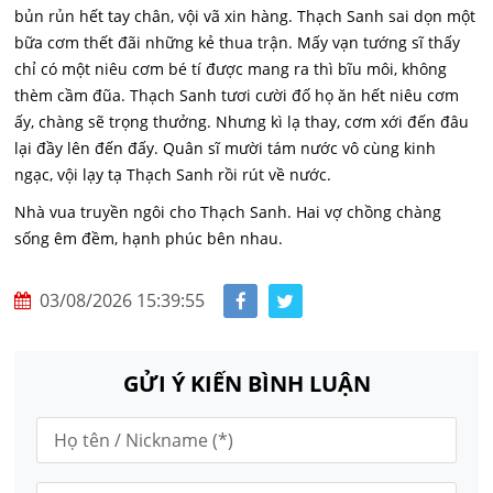
bủn rủn hết tay chân, vội vã xin hàng. Thạch Sanh sai dọn một
bữa cơm thết đãi những kẻ thua trận. Mấy vạn tướng sĩ thấy
chỉ có một niêu cơm bé tí được mang ra thì bĩu môi, không
thèm cầm đũa. Thạch Sanh tươi cười đố họ ăn hết niêu cơm
ấy, chàng sẽ trọng thưởng. Nhưng kì lạ thay, cơm xới đến đâu
lại đầy lên đến đấy. Quân sĩ mười tám nước vô cùng kinh
ngạc, vội lạy tạ Thạch Sanh rồi rút về nước.
Nhà vua truyền ngôi cho Thạch Sanh. Hai vợ chồng chàng
sống êm đềm, hạnh phúc bên nhau.
03/08/2026 15:39:55
GỬI Ý KIẾN BÌNH LUẬN