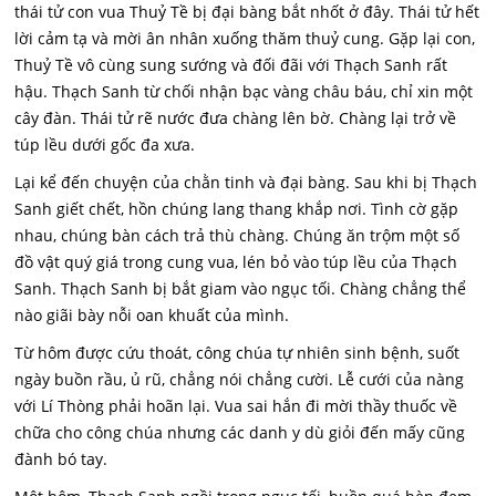
thái tử con vua Thuỷ Tề bị đại bàng bắt nhốt ở đây. Thái tử hết
lời cảm tạ và mời ân nhân xuống thăm thuỷ cung. Gặp lại con,
Thuỷ Tề vô cùng sung sướng và đối đãi với Thạch Sanh rất
hậu. Thạch Sanh từ chối nhận bạc vàng châu báu, chỉ xin một
cây đàn. Thái tử rẽ nước đưa chàng lên bờ. Chàng lại trở về
túp lều dưới gốc đa xưa.
Lại kể đến chuyện của chằn tinh và đại bàng. Sau khi bị Thạch
Sanh giết chết, hồn chúng lang thang khắp nơi. Tình cờ gặp
nhau, chúng bàn cách trả thù chàng. Chúng ăn trộm một số
đồ vật quý giá trong cung vua, lén bỏ vào túp lều của Thạch
Sanh. Thạch Sanh bị bắt giam vào ngục tối. Chàng chẳng thể
nào giãi bày nỗi oan khuất của mình.
Từ hôm được cứu thoát, công chúa tự nhiên sinh bệnh, suốt
ngày buồn rầu, ủ rũ, chẳng nói chẳng cười. Lễ cưới của nàng
với Lí Thòng phải hoãn lại. Vua sai hắn đi mời thầy thuốc về
chữa cho công chúa nhưng các danh y dù giỏi đến mấy cũng
đành bó tay.