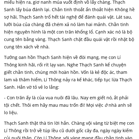
miếu hiện ra, giơ nanh múa vuốt định vồ lấy chàng. Thạch
Sanh lấy búa đánh lại. Chằn tinh thoắt ẩn thoắt hiện Không hề
sợ hãi, Thạch Sanh trổ hết tài nghệ để đánh quái vật. Lát sau,
lưỡi búa của chàng đã chém xả nó làm hai mảnh. Chằn tinh
hiện nguyên hình là một con trăn khổng lổ. Cạnh xác nó là bộ
cung tên bằng vàng. Thạch Sanh chặt đầu quái vật rồi nhặt bộ
cung tên xách về nhà.
Tưởng oan hồn Thạch Sanh hiện về đòi mạng, mẹ con Lí
Thông kinh hãi, rối rít lạy van. Nghe Thạch Sanh kể chuyện
giết chằn tinh, chúng mới hoàn hồn. Vốn là kẻ độc ác, tham
lam và thâm hiểm, Lí Thông nảy ra kế khác, tiếp tục lừa Thạch
Sanh. Hắn vờ tỏ vẻ lo lắng:
- Con trăn ấy là của vua nuôi đã lâu. Nay em giết nó, ắt phải
tội chết. Thôi em hãy mau mau trốn đi! Mọi việc
ở
nhà anh sẽ
lo liệu.
Thạch Sanh thật thà tin lời hắn. Chàng vội vàng từ biệt mẹ con
Lí Thông rồi trở về túp lều cũ dưới gốc cây đa, ngày ngày kiếm
củi nuôi thân. Còn Lí Thông, vội vàng mang đầu chằn tinh vào