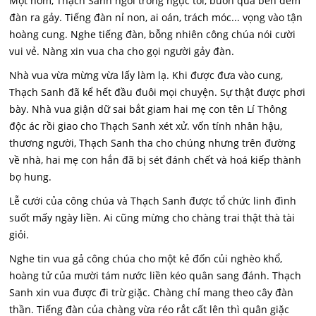
Một hôm, Thạch Sanh ngồi trong ngục tối, buồn quá bèn đem
đàn ra gảy. Tiếng đàn nỉ non, ai oán, trách móc... vọng vào tận
hoàng cung. Nghe tiếng đàn, bỗng nhiên công chúa nói cười
vui vẻ. Nàng xin vua cha cho gọi người gảy đàn.
Nhà vua vừa mừng vừa lấy làm lạ. Khi được đưa vào cung,
Thạch Sanh đã kể hết đầu đuôi mọi chuyện. Sự thật được phơi
bày. Nhà vua giận dữ sai bắt giam hai mẹ con tên Lí Thông
độc ác rồi giao cho Thạch Sanh xét xử. vốn tính nhân hậu,
thương người, Thạch Sanh tha cho chúng nhưng trên đường
về nhà, hai mẹ con hắn đã bị sét đánh chết và hoá kiếp thành
bọ hung.
Lễ cưới của công chúa và Thạch Sanh được tổ chức linh đình
suốt mấy ngày liền. Ai cũng mừng cho chàng trai thật thà tài
giỏi.
Nghe tin vua gả công chúa cho một kẻ đốn củi nghèo khổ,
hoàng tử của mười tám nước liền kéo quân sang đánh. Thạch
Sanh xin vua được đi trừ giặc. Chàng chỉ mang theo cây đàn
thần. Tiếng đàn của chàng vừa réo rắt cất lên thì quân giặc