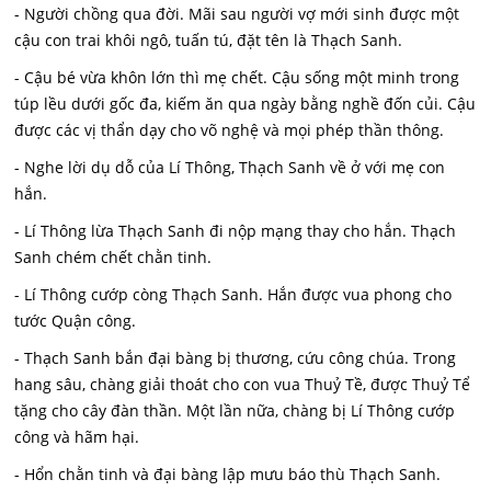
- Người chồng qua đời. Mãi sau người vợ mới sinh được một
cậu con trai khôi ngô, tuấn tú, đặt tên là Thạch Sanh.
- Cậu bé vừa khôn lớn thì mẹ chết. Cậu sống một minh trong
túp lều dưới gốc đa, kiếm ăn qua ngày bằng nghề đốn củi. Cậu
được các vị thẩn dạy cho võ nghệ và mọi phép thần thông.
- Nghe lời dụ dỗ của Lí Thông, Thạch Sanh về ở với mẹ con
hắn.
- Lí Thông lừa Thạch Sanh đi nộp mạng thay cho hắn. Thạch
Sanh chém chết chằn tinh.
- Lí Thông cướp còng Thạch Sanh. Hắn được vua phong cho
tước Quận công.
- Thạch Sanh bắn đại bàng bị thương, cứu công chúa. Trong
hang sâu, chàng giải thoát cho con vua Thuỷ Tề, được Thuỷ Tể
tặng cho cây đàn thần. Một lần nữa, chàng bị Lí Thông cướp
công và hãm hại.
- Hổn chằn tinh và đại bàng lập mưu báo thù Thạch Sanh.