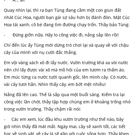
Quay nhìn lại, thì ra bạn Tùng đang cầm một con giun đất
nhát Cúc Hoa, người bạn gái sợ sâu hơn bị đánh đòn. Mặt Cúc
Hoa tái xanh, cô bé đang tìm đường chạy trốn. Thầy bảo Tùng:
- Đừng giỡn nữa. Hãy lo công việc đi, nắng sắp lên rồi!
Chỉ đến lúc ấy Tùng mới dừng trò chơi lại và quay về với chậu
cây của mình với nụ cười đắc thắng.
Em vội vàng xách xô đi lấy nước. Vườn trường khá xa vòi nước
nên chỉ lấy được vài xô mà mồ hôi của em tươm ra thấm áo.
Em múc từng ca nước tưới quanh gốc, lên mình cây. Có nước,
vài cây tươi hẳn. Nhìn thấy cây, em bớt mệt nhiều!
Nắng đã lên cao. Thế là sắp qua một buổi sáng. Kiểm tra lại
công việc lần chót, thầy tập hợp chúng em ở khoảng trống nhỏ
trong vườn trường. Thầy chậm rãi nói:
- Các em xem, lúc đầu khu vườn trường như thế nào, bây
giờ nhìn thấy đã mát mắt. Ngày mai, cây sẽ xanh tốt, các tiết
học về sinh vật, về cây lá sẽ gần với cuộc sống hơn. Thầy khen