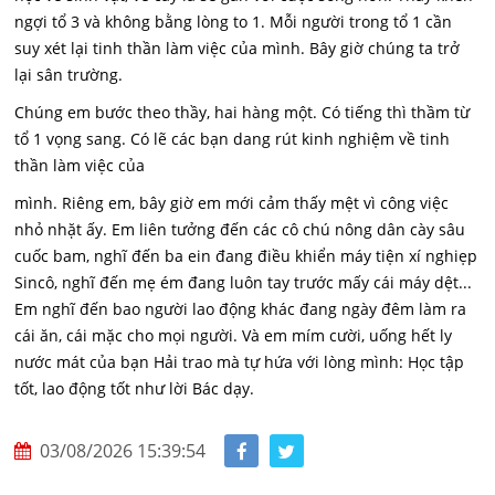
ngợi tổ 3 và không bằng lòng to 1. Mỗi người trong tổ 1 cần
suy xét lại tinh thần làm việc của mình. Bây giờ chúng ta trở
lại sân trường.
Chúng em bước theo thầy, hai hàng một. Có tiếng thì thầm từ
tổ 1 vọng sang. Có lẽ các bạn dang rút kinh nghiệm về tinh
thần làm việc của
mình. Riêng em, bây giờ em mới cảm thấy mệt vì công việc
nhỏ nhặt ấy. Em liên tưởng đến các cô chú nông dân cày sâu
cuốc bam, nghĩ đến ba ein đang điều khiển máy tiện xí nghiẹp
Sincô, nghĩ đến mẹ ém đang luôn tay trước mấy cái máy dệt...
Em nghĩ đến bao người lao động khác đang ngày đêm làm ra
cái ăn, cái mặc cho mọi người. Và em mím cười, uống hết ly
nước mát của bạn Hải trao mà tự hứa với lòng mình: Học tập
tốt, lao động tốt như lời Bác dạy.
03/08/2026 15:39:54