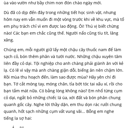
ùa vào vườn như bầy chim non đón chào ngày mới.
Dù đã có dịp đến đây trong những tiết học sinh vật, nhưng
hôm nay em vẫn muốn đi một vòng trước khi về khu vực, mà tổ
em phụ trách chỉ vì em được lao động. Ôi! Thú vị biết chừng
nào! Các bạn em chắc cũng thế. Người nẩo cũng tíu tít, lăng
xăng.
Chúng em, mỗi người giữ lấy một chậu cây thuốc nam để làm
sạch cỏ, bón thêm phân và tưới nước. Những chậu xuyên tâm
liên đầy cỏ dại. Tội nghiệp cho anh chàng phải giành ăn với kẻ
lạ. Có lẽ vì vặy mà anh chàng giận dỗi, biếng ăn nên chậm lớn.
Rồi mùa thu hoạch đến, làm sao được mùa? Hãy yên chí đi
bạn. Tớ cắt móng tay, móng chân, tỉa bớt tóc tai xấu xí, rồi cho
bạn tắm mát nữa. Có bằng lòng không nào? Em nhổ từng cụm
cỏ dại, ngắt bỏ những chiếc lá úa, xới đất và bón phân chung
quanh gốc cây. Nghe lời thầy dặn, em thu dọn rác rưởi chung
quanh, hốt sạch những cụm vất vung vãi... Bỗng em nghe
tiếng la sợ hai:
- Á... ái!