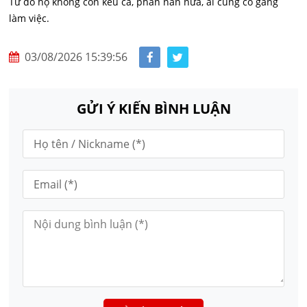
Từ đó họ không còn kêu ca, phàn nàn nữa, ai cũng cố gắng
làm việc.
03/08/2026 15:39:56
GỬI Ý KIẾN BÌNH LUẬN