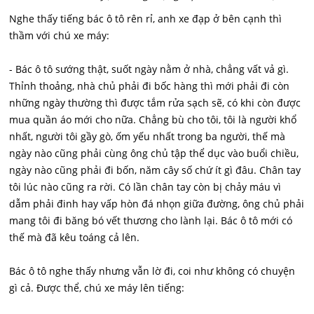
Nghe thấy tiếng bác ô tô rên rỉ, anh xe đạp ở bên cạnh thì
thầm với chú xe máy:
- Bác ô tô sướng thật, suốt ngày nằm ở nhà, chẳng vất vả gì.
Thỉnh thoảng, nhà chủ phải đi bốc hàng thì mới phải đi còn
những ngày thường thì được tắm rửa sạch sẽ, có khi còn được
mua quần áo mới cho nữa. Chẳng bù cho tôi, tôi là người khổ
nhất, người tôi gầy gò, ốm yếu nhất trong ba người, thế mà
ngày nào cũng phải cùng ông chủ tập thể dục vào buổi chiều,
ngày nào cũng phải đi bốn, năm cây số chứ ít gì đâu. Chân tay
tôi lúc nào cũng ra rời. Có lần chân tay còn bị chảy máu vì
dẫm phải đinh hay vấp hòn đá nhọn giữa đường, ông chủ phải
mang tôi đi băng bó vết thương cho lành lại. Bác ô tô mới có
thế mà đã kêu toáng cả lên.
Bác ô tô nghe thấy nhưng vẫn lờ đi, coi như không có chuyện
gì cả. Được thể, chú xe máy lên tiếng: