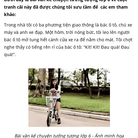
tranh cãi này đã được chúng tôi sưu tầm để các em tham
khảo:
Trong nhà tôi có ba phương tiện giao thông là bác ô tô, chú xe
máy và anh xe đạp. Một hôm, trời nóng bức, tôi leo lên người
bác ô tô mở tung hết cánh cửa xe ra để nằm cho mát. Tôi chợt
nghe thấy có tiếng rên rỉ của bác ô tô: “Kít! Kít! Đau quá! Đau
quá!”.
Bài văn kể chuyện tưởng tượng lớp 6 - Ảnh minh họa