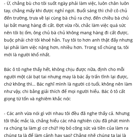
- Ừ, chẳng bù cho tôi suốt ngày phải làm việc, luôn chân luôn
tay, chẳng mấy khi được nghỉ ngơi. Buổi sáng thì chở cô chủ
đến trường, trưa về lại cùng bà chủ ra chợ, đến chiều bà chủ
lại bắt mang hàng đi cất. Đợt vừa rồi, chắc làm việc quá sức
nên tôi bị ốm, ông chủ bà chủ không mang hàng đi cất được,
buộc phải chờ tôi khoẻ hẳn. Tuy tôi to hơn anh thật đấy nhưng
lại phải làm việc nặng hơn, nhiều hơn. Trong số chúng ta, tôi
mới là người khổ nhất.
Bác ô tô nghe thấy hết, không chịu được nữa, định cho mỗi
người một cái bạt tai nhưng may là bác ấy trấn tĩnh lại được,
chứ không thì… Bác nghĩ mình là người có tuổi, không nên làm
như vậy, chi bằng giải thích để mọi người hiểu. Bác ô tô cất
giọng từ tốn và nghiêm khắc nói:
- Các anh vừa nói gì với nhau tôi đều đã nghe thấy cả. Nhưng
tôi thắc mắc là, chẳng hiểu các nhà nghiên cứu đã phát minh
ra chúng ta làm gì cơ chứ? Họ bỏ công sức và tiền của làm ra
chúng ta là để làm cảnh hay sao? Chẳng nhẽ chúng ta lại là