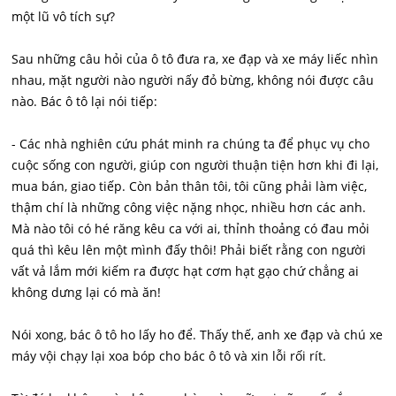
một lũ vô tích sự?
Sau những câu hỏi của ô tô đưa ra, xe đạp và xe máy liếc nhìn
nhau, mặt người nào người nấy đỏ bừng, không nói được câu
nào. Bác ô tô lại nói tiếp:
- Các nhà nghiên cứu phát minh ra chúng ta để phục vụ cho
cuộc sống con người, giúp con người thuận tiện hơn khi đi lại,
mua bán, giao tiếp. Còn bản thân tôi, tôi cũng phải làm việc,
thậm chí là những công việc nặng nhọc, nhiều hơn các anh.
Mà nào tôi có hé răng kêu ca với ai, thỉnh thoảng có đau mỏi
quá thì kêu lên một mình đấy thôi! Phải biết rằng con người
vất vả lắm mới kiếm ra được hạt cơm hạt gạo chứ chẳng ai
không dưng lại có mà ăn!
Nói xong, bác ô tô ho lấy ho để. Thấy thế, anh xe đạp và chú xe
máy vội chạy lại xoa bóp cho bác ô tô và xin lỗi rối rít.