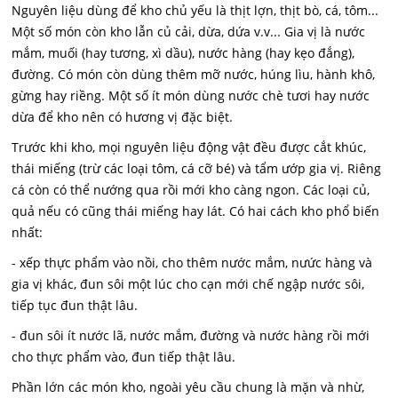
Nguyên liệu dùng để kho chủ yếu là thịt lợn, thịt bò, cá, tôm...
Một số món còn kho lẫn củ cải, dừa, dứa v.v... Gia vị là nước
mắm, muối (hay tương, xì dầu), nước hàng (hay kẹo đắng),
đường. Có món còn dùng thêm mỡ nước, húng lìu, hành khô,
gừng hay riềng. Một số ít món dùng nước chè tươi hay nước
dừa để kho nên có hương vị đặc biệt.
Trước khi kho, mọi nguyên liệu động vật đều được cắt khúc,
thái miếng (trừ các loại tôm, cá cỡ bé) và tẩm ướp gia vị. Riêng
cá còn có thể nướng qua rồi mới kho càng ngon. Các loại củ,
quả nếu có cũng thái miếng hay lát. Có hai cách kho phổ biến
nhất:
- xếp thực phẩm vào nồi, cho thêm nước mắm, nưức hàng và
gia vị khác, đun sôi một lúc cho cạn mới chế ngập nước sôi,
tiếp tục đun thật lâu.
- đun sôi ít nước lã, nước mắm, đường và nước hàng rồi mới
cho thực phẩm vào, đun tiếp thật lâu.
Phần lớn các món kho, ngoài yêu cầu chung là mặn và nhừ,