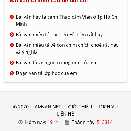
Bài văn tả Shin cậu bé bút chì
Bai văn hay tả cảnh Thảo cấm Viên ở Tp Hồ Chí
Minh
Bài văn miêu tả bãi biển Hà Tiền rất hay
Bài văn miêu tả về con chim chích choè rất hay
và ý nghĩa
Bài văn tả về ngôi trường mới của em
Đoạn văn tả lớp học của em
© 2020 - LAMVAN.NET
GIỚI THIỆU
DỊCH VỤ
LIÊN HỆ
Hôm nay:
1914
Tháng này:
512314