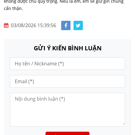
không được chủ quý trọng. Nếu là em, em sẽ giữ gìn chúng
cẩn thận.
03/08/2026 15:39:56
GỬI Ý KIẾN BÌNH LUẬN