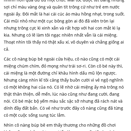
sợi chỉ màu vàng óng và quăn tít trông cứ như trẻ em nước
ngoài ấy. Đôi mắt là hai cái cúc áo màu hồng nhạt, trong suốt.
Cái mũi nhỏ như một cục bông gòn ai đó đã viên tròn lại
nhưng trông cực kì xinh xắn và rất hợp với hai con mắt kì lạ
kia. Nhưng có lẽ làm tôi ngạc nhiên nhất vẫn là cái miệng.
Thoạt nhìn tôi thấy nó thật xấu xí, vô duyên và chẳng giống ai
cả.
Các cô nàng búp bê ngoài cửa hiệu, cô nào cũng có một cái
miệng chúm chím, đỏ mọng như trái sơ-ri. Còn cô bé này thì,
cái miệng là một đường chỉ khâu hình dấu mũ lộn ngược.
Nhưng càng nhìn kĩ tôi căng thấy buồn cười vì vẻ ngộ nghĩnh
có một không hai của nó. Có lẽ nhờ cái miệng ấy mà trông nó
thật thân thiện, dễ mến, lúc nào cũng như đang cười, đang
nói. Cô bé mặc bộ yếm màu sắc sặc sỡ nhưng đã rách nát và
dính đầy đất bẩn. Có vẻ như trước đây cô nàng cũng đã từng
có một cuộc sống sung túc lắm.
Nhìn cô nàng búp bê em thấy thương cho những đồ chơi