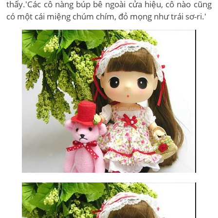
thấy.'Các cô nàng búp bê ngoài cửa hiệu, cô nào cũng
có một cái miệng chúm chím, đỏ mọng như trái sơ-ri.'