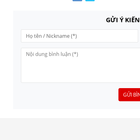
GỬI Ý KIẾ
GỬI BÌ