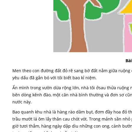
Bài
Men theo con đường đất đỏ rẽ sang bờ đất nằm giữa ruộng 
yêu dấu đã gắn bó với tôi biết bao kỉ niệm.
Ẩn mình trong vườn dừa rộng lớn, nhà tôi ởsau thửa ruộng
bên dòng kênh đào, một căn nhà bình thường và đơn sơ cũ
nước này.
Bao quanh khu nhà là hàng rào dâm bụt, đơm đầy hoa đỏ th
trầu mướt lá
ôm lấy thân cau chót vót. Trong mảnh sân nhỏ
giờ tươi thắm, hàng ngày dập dìu những con ong, cánh bướ