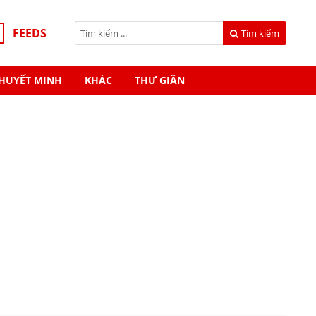
FEEDS
Tìm kiếm
HUYẾT MINH
KHÁC
THƯ GIÃN