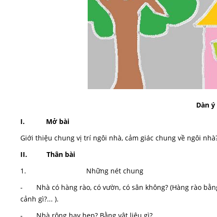
Dàn ý 
I. Mở bài
Giới thiệu chung vị trí ngôi nhà, cảm giác chung về ngôi nhà
II. Thân bài
1. Những nét chung
- Nhà có hàng rào, có vườn, có sân không? (Hàng rào bằng ch
cảnh gì?... ).
- Nhà rộng hay hẹp? Bằng vật liệu gì?