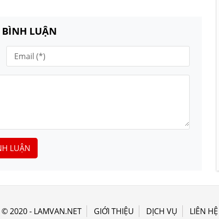
N BÌNH LUẬN
NH LUẬN
© 2020 - LAMVAN.NET
GIỚI THIỆU
DỊCH VỤ
LIÊN HỆ