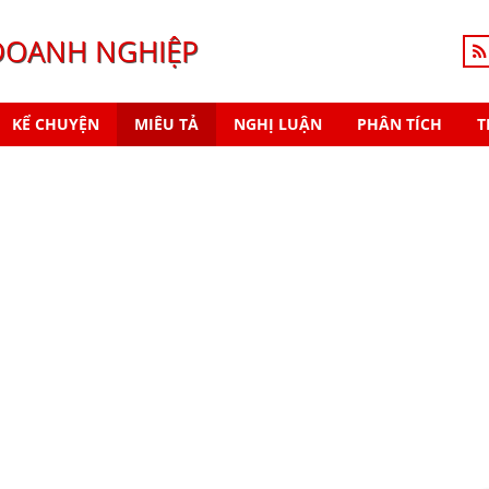
DOANH NGHIỆP
KỂ CHUYỆN
MIÊU TẢ
NGHỊ LUẬN
PHÂN TÍCH
T