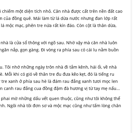
 chiếm một diện tích nhỏ. Căn nhà được cất trên nền đất cao
ẩm của đồng quê. Mái làm từ lá dừa nước nhưng đan lớp rất
lá mộc mạc, phên tre nứa rất kín đáo. Còn cột là thân dừa,
ên nhà là cửa sổ thông với ngõ sau. Nhờ vậy mà căn nhà luôn
ngăn nắp, gọn gàng. Đi vòng ra phía sau có cái lu nằm buồn
. Tôi nhớ những ngày trôn nhà đi tắm kênh, hái ổi, về nhà
. Mỗi khi có gió về thân tre đu đưa kẽo kẹt, đó là tiếng ru
y tre xanh ở phía sau hè là đám rau đắng xanh tươi mọc len
ón canh rau đắng cua đồng đậm đà hương vị từ tay mẹ nấu...
 phai mờ những dấu vết quen thuộc, cũng như tôi không thể
nh. Ngôi nhà tôi đơn sơ và mộc mạc cũng như tấm lòng chân