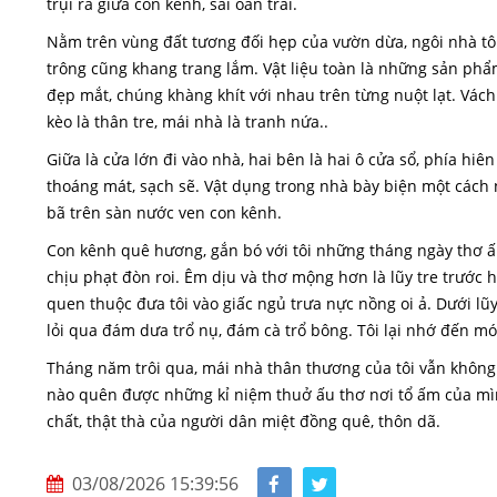
trụi ra giữa con kênh, sai oằn trái.
Nằm trên vùng đất tương đối hẹp của vườn dừa, ngôi nhà tôi
trông cũng khang trang lắm. Vật liệu toàn là những sản ph
đẹp mắt, chúng khàng khít với nhau trên từng nuột lạt. Vách 
kèo là thân tre, mái nhà là tranh nứa..
Giữa là cửa lớn đi vào nhà, hai bên là hai ô cửa sổ, phía hi
thoáng mát, sạch sẽ. Vật dụng trong nhà bày biện một cách 
bã trên sàn nước ven con kênh.
Con kênh quê hương, gắn bó với tôi những tháng ngày thơ ấu
chịu phạt đòn roi. Êm dịu và thơ mộng hơn là lũy tre trước hè
quen thuộc đưa tôi vào giấc ngủ trưa nực nồng oi ả. Dưới lũ
lỏi qua đám dưa trổ nụ, đám cà trổ bông. Tôi lại nhớ đến m
Tháng năm trôi qua, mái nhà thân thương của tôi vẫn không
nào quên được những kỉ niệm thuở ấu thơ nơi tổ ấm của mì
chất, thật thà của người dân miệt đồng quê, thôn dã.
03/08/2026 15:39:56