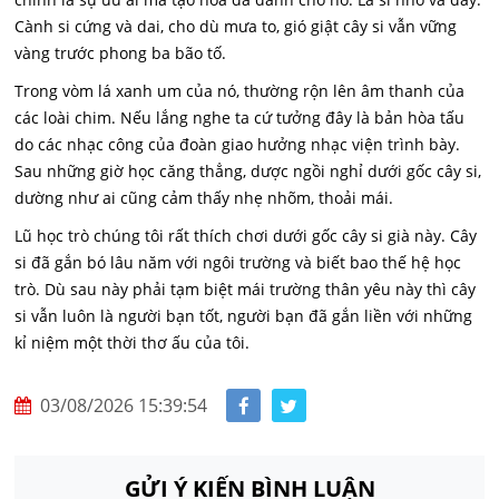
Cành si cứng và dai, cho dù mưa to, gió giật cây si vẫn vững
vàng trước phong ba bão tố.
Trong vòm lá xanh um của nó, thường rộn lên âm thanh của
các loài chim. Nếu lắng nghe ta cứ tưởng đây là bản hòa tấu
do các nhạc công của đoàn giao hưởng nhạc viện trình bày.
Sau những giờ học căng thẳng, dược ngồi nghỉ dưới gốc cây si,
dường như ai cũng cảm thấy nhẹ nhõm, thoải mái.
Lũ học trò chúng tôi rất thích chơi dưới gốc cây si già này. Cây
si đã gắn bó lâu năm với ngôi trường và biết bao thế hệ học
trò. Dù sau này phải tạm biệt mái trường thân yêu này thì cây
si vẫn luôn là người bạn tốt, người bạn đã gắn liền với những
kỉ niệm một thời thơ ấu của tôi.
03/08/2026 15:39:54
GỬI Ý KIẾN BÌNH LUẬN