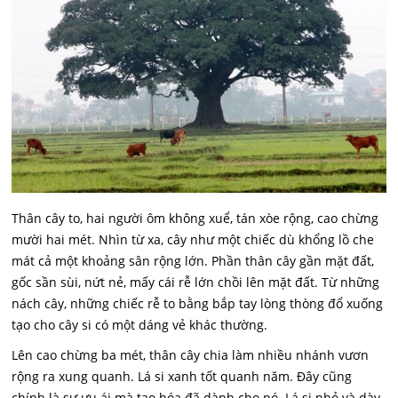
Thân cây to, hai người ôm không xuể, tán xòe rộng, cao chừng
mười hai mét. Nhìn từ xa, cây như một chiếc dù khổng lồ che
mát cả một khoảng sân rộng lớn. Phần thân cây gần mặt đất,
gốc sần sùi, nứt nẻ, mấy cái rễ lớn chồi lên mặt đất. Từ những
nách cây, những chiếc rễ to bằng bắp tay lòng thòng đổ xuống
tạo cho cây si có một dáng vẻ khác thường.
Lên cao chừng ba mét, thân cây chia làm nhiều nhánh vươn
rộng ra xung quanh. Lá si xanh tốt quanh năm. Đây cũng
chính là sự ưu ái mà tạo hóa đã dành cho nó. Lá si nhỏ và dày.