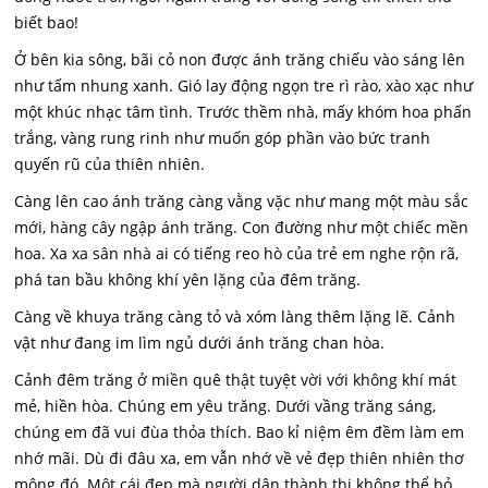
biết bao!
Ở bên kia sông, bãi cỏ non được ánh trăng chiếu vào sáng lên
như tấm nhung xanh. Gió lay động ngọn tre rì rào, xào xạc như
một khúc nhạc tâm tình. Trước thềm nhà, mấy khóm hoa phấn
trắng, vàng rung rinh như muốn góp phần vào bức tranh
quyến rũ của thiên nhiên.
Càng lên cao ánh trăng càng vằng vặc như mang một màu sắc
mới, hàng cây ngập ánh trăng. Con đường như một chiếc mền
hoa. Xa xa sân nhà ai có tiếng reo hò của trẻ em nghe rộn rã,
phá tan bầu không khí yên lặng của đêm trăng.
Càng về khuya trăng càng tỏ và xóm làng thêm lặng lẽ. Cảnh
vật như đang im lìm ngủ dưới ánh trăng chan hòa.
Cảnh đêm trăng ở miền quê thật tuyệt vời với không khí mát
mẻ, hiền hòa. Chúng em yêu trăng. Dưới vầng trăng sáng,
chúng em đã vui đùa thỏa thích. Bao kỉ niệm êm đềm làm em
nhớ mãi. Dù đi đâu xa, em vẫn nhớ về vẻ đẹp thiên nhiên thơ
mộng đó. Một cái đẹp mà người dân thành thị không thể bỏ