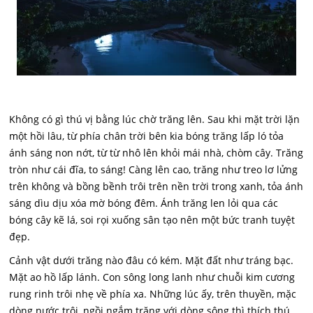
Không có gì thú vị bằng lúc chờ trăng lên. Sau khi mặt trời lặn
một hồi lâu, từ phía chân trời bên kia bóng trăng lấp ló tỏa
ánh sáng non nớt, từ từ nhô lên khỏi mái nhà, chòm cây. Trăng
tròn như cái đĩa, to sáng! Càng lên cao, trăng như treo lơ lửng
trên không và bồng bềnh trôi trên nền trời trong xanh, tỏa ánh
sáng dìu dịu xóa mờ bóng đêm. Ánh trăng len lỏi qua các
bóng cây kẽ lá, soi rọi xuống sân tạo nên một bức tranh tuyệt
đẹp.
Cảnh vật dưới trăng nào đâu có kém. Mặt đất như tráng bạc.
Mặt ao hồ lấp lánh. Con sông long lanh như chuỗi kim cương
rung rinh trôi nhẹ về phía xa. Những lúc ấy, trên thuyền, mặc
dòng nước trôi, ngồi ngắm trăng với dòng sông thì thích thú