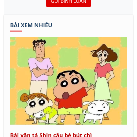
GỬI BÌNH LUẬN
BÀI XEM NHIỀU
Bài văn tả Shin cậu bé bút chì