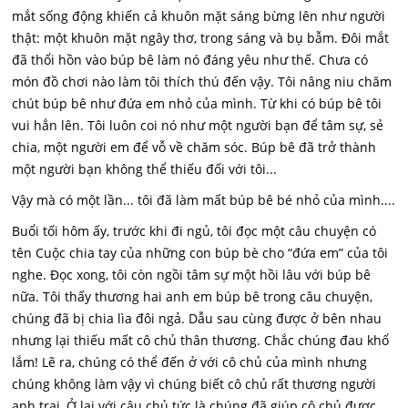
mắt sống động khiến cả khuôn mặt sáng bừng lên như người
thật: một khuôn mặt ngây thơ, trong sáng và bụ bẫm. Đôi mắt
đã thổi hồn vào búp bê làm nó đáng yêu như thế. Chưa có
món đồ chơi nào làm tôi thích thú đến vậy. Tôi nâng niu chăm
chút búp bê như đứa em nhỏ của mình. Từ khi có búp bê tôi
vui hẳn lên. Tôi luôn coi nó như một người bạn để tâm sự, sẻ
chia, một người em để vỗ về chăm sóc. Búp bê đã trở thành
một người bạn không thể thiếu đối với tôi...
Vậy mà có một lần... tôi đã làm mất búp bê bé nhỏ của mình....
Buổi tối hôm ấy, trước khi đi ngủ, tôi đọc một câu chuyện có
tên Cuộc chia tay của những con búp bè cho “đứa em” của tôi
nghe. Đọc xong, tôi còn ngồi tâm sự một hồi lâu với búp bê
nữa. Tôi thấy thương hai anh em búp bê trong câu chuyện,
chúng đã bị chia lìa đôi ngả. Dẫu sau cùng được ở bên nhau
nhưng lại thiếu mất cô chủ thân thương. Chắc chúng đau khổ
lắm! Lẽ ra, chúng có thể đến ở với cô chủ của mình nhưng
chúng không làm vậy vì chúng biết cô chủ rất thương người
anh trai, Ở lại với cậu chủ tức là chúng đã giúp cô chủ được