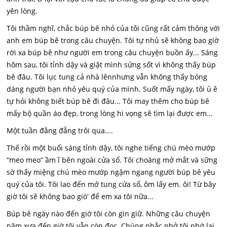
yên lòng.
Tôi thầm nghĩ, chắc búp bê nhỏ của tôi cũng rất cảm thông với
anh em búp bê trong câu chuyện. Tôi tự nhủ sẽ không bao giờ
rời xa búp bê như người em trong câu chuyện buồn ấy... Sáng
hôm sau, tôi tỉnh dậy và giật mình sửng sốt vì không thấy búp
bê đâu. Tôi lục tung cả nhà lênnhưng vẫn không thấy bóng
dáng người bạn nhỏ yêu quý của mình. Suốt mấy ngày, tôi ủ ê
tự hỏi không biết búp bê đi đâu... Tôi may thêm cho búp bê
mấy bộ quần áo đẹp, trong lòng hi vọng sẽ tìm lại được em...
Một tuần đằng đẵng trôi qua....
Thế rồi một buổi sáng tỉnh dậy, tôi nghe tiếng chú mèo mướp
“meo meo” ầm ĩ bên ngoài cửa sổ. Tôi choàng mở mắt và sững
sờ thấy miệng chú mèo mướp ngậm ngang người búp bê yêu
quý của tôi. Tôi lao đến mở tung cửa sổ, ôm lấy em. ôi! Từ bây
giờ tôi sẽ không bao giò' để em xa tôi nữa...
Búp bê ngày nào đến giờ tôi còn gìn giữ. Những câu chuyện
năm xưa đến giờ tôi vẫn còn đọc. Chúng nhắc nhở tôi nhớ lại