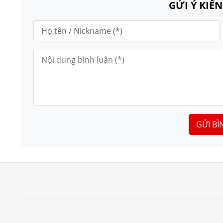
GỬI Ý KIẾ
GỬI BÌ