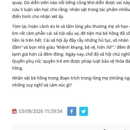
quay. Dù diễn viên nào nổi tiếng cũng khó diễn được vai này
cứu lí luận văn học cho rằng: nhân vật trong tác phẩm nhiề
điển hình cho nhận xét ấy.
Tóm lại, hoàn cảnh éo le và tấm lòng yêu thương mẹ vô hạn
Em rất căm phẫn cái xã hội xấu xa, đê tiện mà bé hồng đã s
tiền là trên hết. Cái xã hội ấy đầy rẫy những hủ tục, vô nhân
đầm” và bọn nhà giàu “khệnh khạng, bệ vệ, hớn /lở'”.' đêm 
lạnh giá hơn cả đêm đông. Ngày nay, chế độ xã hội chủ nghĩa
Quyền phụ nữ, 'quyền trẻ em được pháp luật bảo vệ thỏa đ
hồng.
Nhân vật bé hồng trong đoạn trích trong lòng mẹ (những ng
những suy nghĩ và cảm xúc gì?
03/08/2026 15:39:54