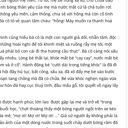
a của người mẹ hiền. Từ lúc mẹ bé hồng xa xứ, chú chưa bao
ình bóng thân yêu của mẹ mà nước mắt cứ lã chã tuôn rơi.
không yêu mến, cảm thông, chia sẻ với hồng mà còn cố tình
. Bà cô tỏ vẻ quan tâm cháu: “hồng! Mày muốn ra thanh hoá
nh cũng hiểu bà cô là một con người giả dối, nhẫn tâm, độc
i những hoài nghi để tôi khinh miệt và ruồng rẫy mẹ tôi, một
uá phải bỏ con cái đi tha hương cầu thực”. Bà cô càng nói xấu
 nhiêu. Lòng bé thắt lại, khóe mắt bé “cay cay”, nước mắt bé
 và ở cổ”. Hành động bé “cười dài trong tiếng khóc” là đã đi
ã hội đầy hủ tục, bất công, xấu xa, đã xô đẩy mẹ bé vào bước
đoạn tang chồng mà đã có chửa. Bé vừa khóc nghẹn ngào vừa
ư hòn đá hay cục tliuỷ tinh, đầu mẩu gỗ, tôi quyết vồ ngay lấy
 được hạnh phúc lớn lao: được gặp lại mẹ và trở về “trong
buổi học, “chợt thoáng thấy một bóng người ngồi trên xe kéo
a mê: “mợ ơi! Mợ ơi! Mợ ơi! ...” Giả sử người ấy không phải là
i ảo ảnh của một dòng nước trong suốt chảy dưới bóng râm đã