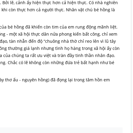
. Bởi lẽ, cảnh ấy hiện thực hơn cả hiện thực. Có nhà nghiên
u khi còn thực hơn cả người thực. Nhân vật chú bé hồng là
 của bé hồng đã khiến còn tim của em rung động mãnh liệt.
ống - một xã hội thực dân nửa phong kiến bất công, chỉ xem
 đạo, tàn nhẫn đến độ “chuông nhà thờ chỉ reo lên vì lũ tây
đông thường giá lạnh nhưng tình họ hàng trong xã hội ấy còn
 của chúng ta rất ưu việt và tràn đầy tinh thần nhân đạo.
áng. Chắc có lẽ không còn những đứa trẻ bất hạnh như bé
ày thơ ấu - nguyên hồng) đã đọng lại trong tâm hồn em