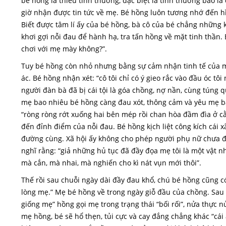
bé hồng là thiếu tình thương, đặc biệt là tình thương bao l
giờ nhận được tin tức về mẹ. Bé hồng luôn tương nhớ đến h
Biết được tâm lí ấy của bé hồng, bà cô của bé chẳng những 
khơi gợi nỗi đau để hành hạ, tra tấn hồng về mặt tinh thần
chơi với mẹ mày không?”.
Tuy bé hồng còn nhỏ nhưng bằng sự cảm nhận tinh tế của mì
ác. Bé hồng nhận xét: “cô tôi chỉ có ý gieo rắc vào đầu óc tô
người đàn bà đã bị cái tội là góa chồng, nợ nần, cùng túng q
mẹ bao nhiêu bé hồng càng đau xót, thông cảm và yêu mẹ bấy
“ròng ròng rớt xuống hai bên mép rồi chan hòa đầm đìa ở cằm
đến đỉnh điểm của nỗi đau. Bé hồng kịch liệt công kích cái x
đường cùng. Xã hội ấy không cho phép người phụ nữ chưa 
nghĩ rằng: “giả những hủ tục đã đầy đọa mẹ tôi là một vật nh
mà cắn, mà nhai, mà nghiến cho kì nát vụn mới thôi”.
Thế rồi sau chuỗi ngày dài đầy đau khổ, chú bé hồng cũng có
lòng mẹ.” Mẹ bé hồng về trong ngày giỗ đầu của chồng. Sau 
giống mẹ” hồng gọi mẹ trong trạng thái “bối rối”, nửa thực nử
mẹ hồng, bé sẽ hổ thẹn, tủi cực và cay đắng chẳng khác “cá