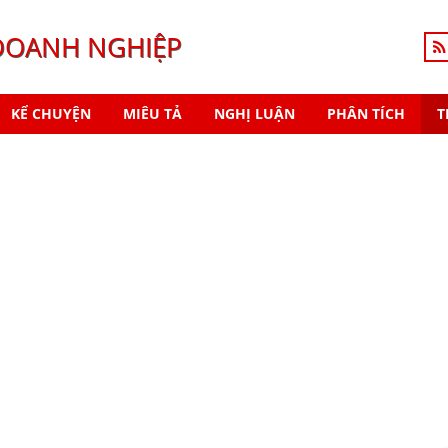
DOANH NGHIỆP
KỂ CHUYỆN
MIÊU TẢ
NGHỊ LUẬN
PHÂN TÍCH
T