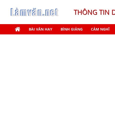
THÔNG TIN 
BÀI VĂN HAY
BÌNH GIẢNG
CẢM NGHĨ