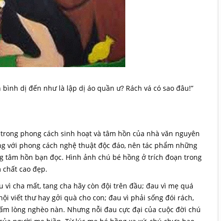
ình dị đến như là lập dị áo quần ư? Rách vá có sao đâu!”
 trong phong cách sinh hoạt và tâm hồn của nhà văn nguyên
ùng với phong cách nghệ thuật độc đáo, nên tác phẩm những
g tâm hồn bạn đọc. Hình ảnh chú bé hồng ở trích đoạn trong
 chất cao đẹp.
 vì cha mất, tang cha hãy còn đội trên đầu; đau vì mẹ quá
i viết thư hay gởi quà cho con; đau vì phải sống đói rách,
tấm lòng nghèo nàn. Nhưng nỗi đau cực đại của cuộc đời chú