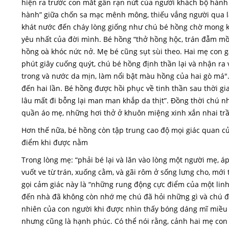
hiện ra trước con mắt gần rạn nứt của người khách bộ hành 
hành” giữa chốn sa mạc mênh mông, thiếu vắng người qua lại
khát nước đến cháy lòng giống như chú bé hồng chờ mong k
yêu nhất của đời mình. Bé hồng “thở hồng hộc, trán đẫm mồ hô
hồng oà khóc nức nở. Mẹ bé cũng sụt sùi theo. Hai mẹ con 
phút giây cuống quýt, chú bé hồng định thần lại và nhận ra 
trong và nước da mịn, làm nổi bật màu hồng của hai gò má
đến hai lần. Bé hồng được hồi phục về tinh thần sau thời gi
lâu mất đi bỗng lại man man khắp da thịt”. Đồng thời chú 
quần áo mẹ, những hơi thở ở khuôn miệng xinh xắn nhai trầ
Hơn thế nữa, bé hồng còn tập trung cao độ mọi giác quan c
điểm khi được nằm
Trong lòng mẹ: “phải bé lại và lăn vào lòng một người mẹ,
vuốt ve từ trán, xuống cằm, và gãi rôm ở sống lưng cho, mớ
gọi cảm giác này là “những rung động cực điểm của một linh
đến nhà đã không còn nhớ mẹ chú đã hỏi những gì và chú đã
nhiên của con người khi được nhìn thấy bóng dáng mĩ miều
nhưng cũng là hạnh phúc. Có thể nói rằng, cảnh hai mẹ co