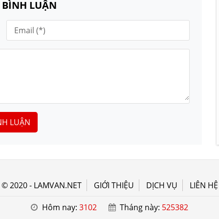
N BÌNH LUẬN
NH LUẬN
© 2020 - LAMVAN.NET
GIỚI THIỆU
DỊCH VỤ
LIÊN HỆ
Hôm nay:
3102
Tháng này:
525382