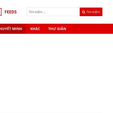
FEEDS
Tìm kiếm
HUYẾT MINH
KHÁC
THƯ GIÃN