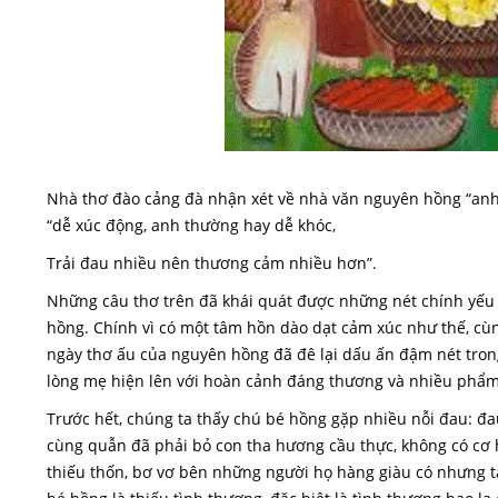
Nhà thơ đào cảng đà nhận xét về nhà văn nguyên hồng “anh b
“dễ xúc động, anh thường hay dễ khóc,
Trải đau nhiều nên thương cảm nhiều hơn”.
Những câu thơ trên đã khái quát được những nét chính yếu
hồng. Chính vì có một tâm hồn dào dạt cảm xúc như thế, c
ngày thơ ấu của nguyên hồng đã đê lại dấu ấn đậm nét tron
lòng mẹ hiện lên với hoàn cảnh đáng thương và nhiều phẩm
Trước hết, chúng ta thấy chú bé hồng gặp nhiều nỗi đau: đau
cùng quẫn đã phải bỏ con tha hương cầu thực, không có cơ hộ
thiếu thốn, bơ vơ bên những người họ hàng giàu có nhưng 