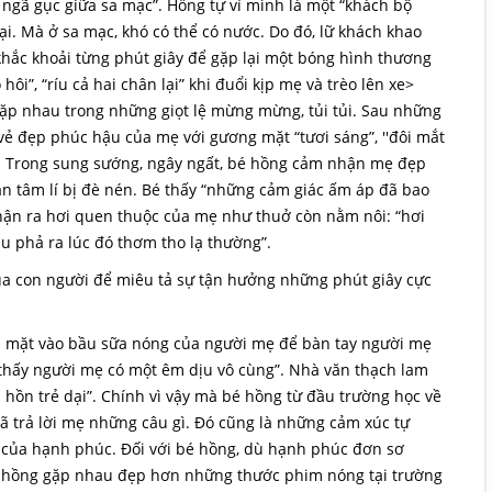
ngã gục giữa sa mạc”. Hồng tự ví mình là một “khách bộ
. Mà ở sa mạc, khó có thể có nước. Do đó, lữ khách khao
hắc khoải từng phút giây để gặp lại một bóng hình thương
i”, “ríu cả hai chân lại” khi đuổi kịp mẹ và trèo lên xe>
gặp nhau trong những giọt lệ mừng mừng, tủi tủi. Sau những
vẻ đẹp phúc hậu của mẹ với gương mặt “tươi sáng”, ''đôi mắt
". Trong sung sướng, ngây ngất, bé hồng cảm nhận mẹ đẹp
an tâm lí bị đè nén. Bé thấy “những cảm giác ấm áp đã bao
nhận ra hơi quen thuộc của mẹ như thuở còn nằm nôi: “hơi
u phả ra lúc đó thơm tho lạ thường”.
ủa con người để miêu tả sự tận hưởng những phút giây cực
 áp mặt vào bầu sữa nóng của người mẹ để bàn tay người mẹ
i thấy người mẹ có một êm dịu vô cùng”. Nhà văn thạch lam
 hồn trẻ dại”. Chính vì vậy mà bé hồng từ đầu trường học về
 trả lời mẹ những câu gì. Đó cũng là những cảm xúc tự
 của hạnh phúc. Đối với bé hồng, dù hạnh phúc đơn sơ
n hồng gặp nhau đẹp hơn những thước phim nóng tại trường