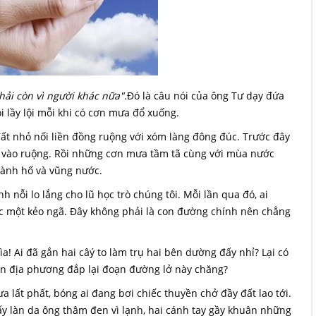
hải còn vì người khác nữa".
Đó là câu nói của ông Tư dạy đứa
 lầy lội mỗi khi có cơn mưa đổ xuống.
ất nhỏ nối liền đồng ruộng với xóm làng đông đúc. Trước đây
 vào ruộng. Rồi những cơn mưa tầm tã cùng với mùa nước
thành hố và vũng nước.
 nỗi lo lắng cho lũ học trò chúng tôi. Mỗi lần qua đó, ai
ớc một kẻo ngã. Đây không phải là con đường chính nên chẳng
ìa! Ai đã gắn hai câý to làm trụ hai bên dường đấy nhỉ? Lại có
ền địa phương đắp lại đoạn đường lở này chăng?
a lất phất, bóng ai đang bơi chiếc thuyền chở đầy đất lao tới.
y làn da ông thâm đen vì lạnh, hai cánh tay gầy khuân những