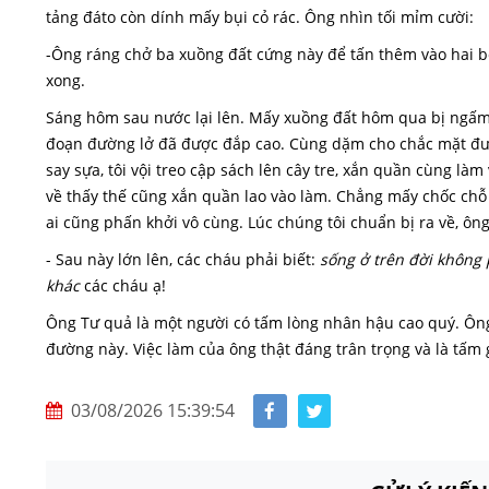
tảng đáto còn dính mấy bụi cỏ rác. Ông nhìn tối mỉm cười:
-Ông ráng chở ba xuồng đất cứng này để tấn thêm vào hai b
xong.
Sáng hôm sau nước lại lên. Mấy xuồng đất hôm qua bị ngấm mấ
đoạn đường lở đã được đắp cao. Cùng dặm cho chắc mặt đườ
say sựa, tôi vội treo cập sách lên cây tre, xắn quần cùng làm
về thấy thế cũng xắn quần lao vào làm. Chẳng mấy chốc chỗ
ai cũng phấn khởi vô cùng. Lúc chúng tôi chuẩn bị ra về, ôn
- Sau này lớn lên, các cháu phải biết:
sống ở trên đời không 
khác
các cháu ạ!
Ông Tư quả là một người có tấm lòng nhân hậu cao quý. Ông
đường này. Việc làm của ông thật đáng trân trọng và là tấm
03/08/2026 15:39:54