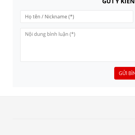
GỬI Ý KIẾ
GỬI BÌ