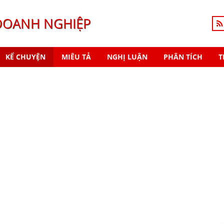
DOANH NGHIỆP
KỂ CHUYỆN
MIÊU TẢ
NGHỊ LUẬN
PHÂN TÍCH
T