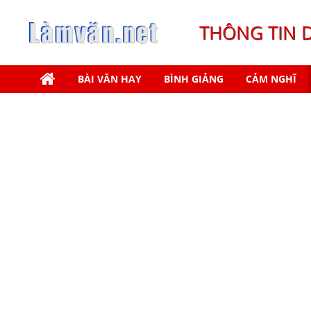
THÔNG TIN 
BÀI VĂN HAY
BÌNH GIẢNG
CẢM NGHĨ