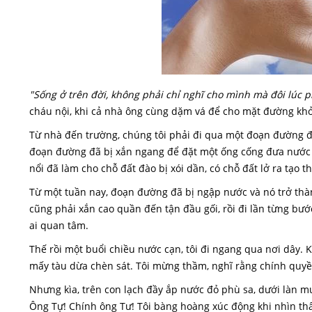
"Sống ở trên đời, không phải chỉ nghĩ cho mình mà đôi lúc p
cháu nội, khi cả nhà ông cùng dặm vá để cho mặt đường khỏi
Từ nhà đến trường, chúng tôi phải đi qua một đoạn đường đ
đoạn đường đã bị xắn ngang để đặt một ống cống đưa nước
nổi đã làm cho chỗ đất đào bị xói dần, có chỗ đất lở ra tạo 
Từ một tuần nay, đoạn đường đã bị ngập nước và nó trở thành
cũng phải xắn cao quần đến tận đầu gối, rồi đi lần từng bư
ai quan tâm.
Thế rồi một buổi chiều nước cạn, tôi đi ngang qua nơi dây. K
mấy tàu dừa chèn sát. Tôi mừng thầm, nghĩ rằng chính quy
Nhưng kìa, trên con lạch đầy ắp nước đỏ phù sa, dưới làn mư
Ông Tự! Chính ông Tư! Tôi bàng hoàng xúc động khi nhìn thấ