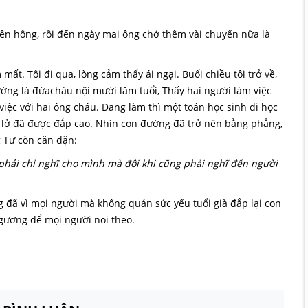
ên hông, rồi đến ngày mai ông chở thêm vài chuyến nữa là
t. Tôi đi qua, lòng cảm thấy ái ngại. Buổi chiều tôi trở về,
ng là đứacháu nội mười lăm tuổi, Thấy hai người làm việc
 việc với hai ông cháu. Đang làm thì một toán học sinh đi học
 lở đã được đắp cao. Nhìn con đường đã trở nên bằng phẳng,
g Tư còn căn dặn:
phải chỉ nghĩ cho mình mà đôi khi cũng phải nghĩ đến người
 đã vì mọi người mà không quản sức yếu tuổi già đắp lại con
 gương để mọi người noi theo.