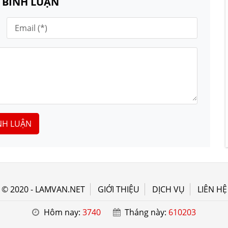
N BÌNH LUẬN
NH LUẬN
© 2020 - LAMVAN.NET
GIỚI THIỆU
DỊCH VỤ
LIÊN HỆ
Hôm nay:
3740
Tháng này:
610203