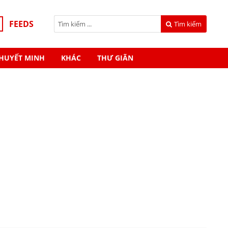
FEEDS
Tìm kiếm
HUYẾT MINH
KHÁC
THƯ GIÃN