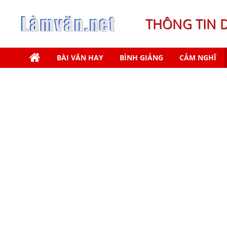
THÔNG TIN 
BÀI VĂN HAY
BÌNH GIẢNG
CẢM NGHĨ