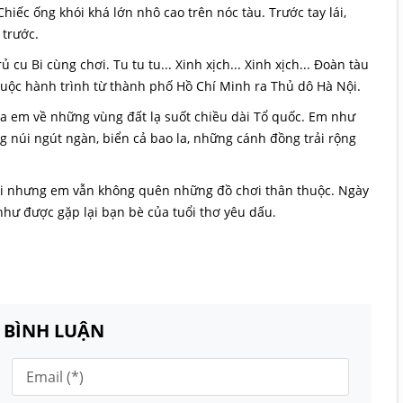
iếc ống khói khá lớn nhô cao trên nóc tàu. Trước tay lái,
 trước.
cu Bi cùng chơi. Tu tu tu... Xinh xịch... Xinh xịch... Đoàn tàu
 cuộc hành trình từ thành phố Hồ Chí Minh ra Thủ dô Hà Nội.
của em về những vùng đất lạ suốt chiều dài Tổ quốc. Em như
 núi ngút ngàn, biển cả bao la, những cánh đồng trải rộng
n đi nhưng em vẫn không quên những đồ chơi thân thuộc. Ngày
hư được gặp lại bạn bè của tuổi thơ yêu dấu.
N BÌNH LUẬN