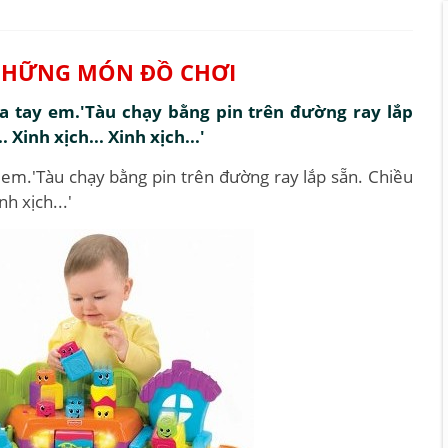
 NHỮNG MÓN ĐỒ CHƠI
 tay em.'Tàu chạy bằng pin trên đường ray lắp
 Xinh xịch... Xinh xịch...'
em.'Tàu chạy bằng pin trên đường ray lắp sẵn. Chiều
nh xịch...'