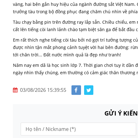
vàng, hai bên gắn huy hiệu của ngành đường sắt Việt Nam. Ch
trưởng tàu trong bộ đồng phục đang chăm chú nhìn về phía
Tàu chạy bằng pin trên đường ray lắp sẵn. Chiều chiểu, em rủ 
cất lên tiếng còi lanh lảnh chào tạm biệt sân ga để bắt đầu
Em rất thích nghe tiếng còi tàu bởi nó gợi trí tưởng tượng 
được nhìn tận mắt phong cảnh tuyệt vời hai bên đường: rừng
tới chân trời... Đất nước mình quả là đẹp như tranh!
Năm nay em dã là học sinh lớp 7. Thời gian chơi tuy ít dầ
ngày nhìn thấy chúng, em thường có cảm giác thân thương n
03/08/2026 15:39:55
GỬI Ý KIẾ