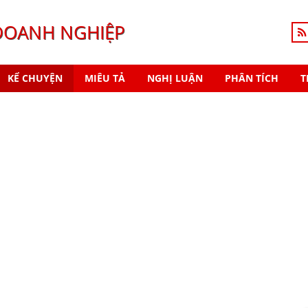
DOANH NGHIỆP
KỂ CHUYỆN
MIÊU TẢ
NGHỊ LUẬN
PHÂN TÍCH
T