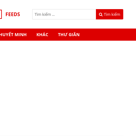
FEEDS
Tìm kiếm
HUYẾT MINH
KHÁC
THƯ GIÃN