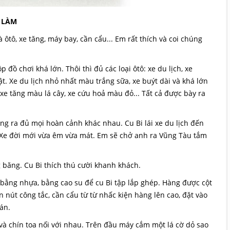
 LÀM
 ôtô, xe tăng, máy bay, cần cẩu... Em rất thích và coi chúng
ồ chơi khá lớn. Thôi thì đủ các loại ôtô: xe du lịch, xe
hật. Xe du lịch nhỏ nhất màu trắng sữa, xe buýt dài và khá lớn
e tăng màu lá cây, xe cứu hoả màu đỏ... Tất cả được bày ra
ng ra đủ mọi hoàn cảnh khác nhau. Cu Bi lái xe du lịch đến
! Xe đời mới vừa êm vừa mát. Em sẽ chở anh ra Vũng Tàu tắm
g băng. Cu Bi thích thú cười khanh khách.
h bằng nhựa, bằng cao su để cu Bi tập lắp ghép. Hàng được cột
nút công tắc, cần cẩu từ từ nhấc kiện hàng lên cao, đặt vào
án.
và chín toa nối với nhau. Trên đầu máy cắm một lá cờ dỏ sao