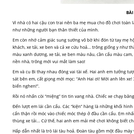
BÀI
Vì nhà có hai cậu con trai nên ba mẹ mua cho đồ chơi toàn là
như những người bạn thân thiết của mình.
Em còn nhớ cảm giác sung sướng vô bờ khi đón từ tay mẹ hộp đ
khách, xe tải, xe ben và cả xe cứu hoả... trông giống y như t
màu xanh dương, xe tải, xe ben màu nâu, cần cẩu màu cam, x
nền nhà, trông mới vui mắt làm sao!
Em và cu Bi thay nhau đóng vai tài xế. Hai anh em tưởng tượ
sát bên em, cất giọng mời mọc: “Anh Hai ơi! Mời anh lên xe
biển nghen!”.
Rồi nó nhấn còi “miệng” tin tin vang nhà. Chiếc xe chạy băn
Đến lượt em lái cần cẩu. Các “kiện” hàng là những khối hìn
cẩn thận rồi móc vào chiếc móc thép ở đầu cần cẩu. Em nhấn 
thùng xe tải... Cứ thế, hai anh em mải mê chơi không biết ch
Hấp dẫn nhất là trò lái tàu hoả. Đoàn tàu gồm một đầu máy 