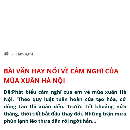
Cảm nghĩ
BÀI VĂN HAY NÓI VỀ CẢM NGHĨ CỦA
MÙA XUÂN HÀ NỘI
Đề:Phát biểu cảm nghĩ của em về mùa xuân Hà
Nội. 'Theo quy luật tuần hoàn của tạo hóa, cứ
đông tàn thì xuân đến. Trước Tết khoảng nửa
tháng, thời tiết bắt đầu thay đổi. Những trận mưa
phùn lạnh lẽo thưa dần rồi ngớt hẳn...'