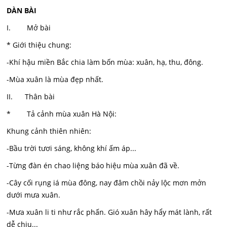
DÀN BÀI
I. Mở bài
* Giới thiệu chung:
-Khí hậu miền Bắc chia làm bốn mùa: xuân, hạ, thu, đông.
-Mùa xuân là mùa đẹp nhất.
II. Thân bài
* Tả cảnh mùa xuân Hà Nội:
Khung cảnh thiên nhiên:
-Bầu trời tươi sáng, không khí ấm áp...
-Từng đàn én chao liệng báo hiệu mùa xuân đã về.
-Cây cối rụng iá mùa đông, nay đâm chồi nảy lộc mơn mởn
dưới mưa xuân.
-Mưa xuân li ti như rắc phấn. Gió xuân hây hẩy mát lành, rất
dễ chịu...