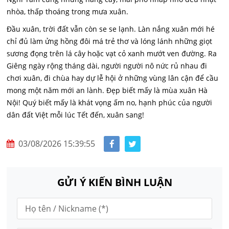
nhòa, thấp thoáng trong mưa xuân.
Đầu xuân, trời đất vẫn còn se se lạnh. Làn nắng xuân mới hé
chỉ đủ làm ửng hồng đôi má trẻ thơ và lóng lánh những giọt
sương đọng trên lá cây hoặc vạt cỏ xanh mướt ven đường. Ra
Giêng ngày rộng tháng dài, người người nô nức rủ nhau đi
chơi xuân, đi chùa hay dự lễ hội ở những vùng lân cận để cầu
mong một năm mới an lành. Đẹp biết mấy là mùa xuân Hà
Nội! Quý biết mấy là khát vọng ấm no, hạnh phúc của người
dân đất Việt mỗi lúc Tết đến, xuân sang!
03/08/2026 15:39:55
GỬI Ý KIẾN BÌNH LUẬN