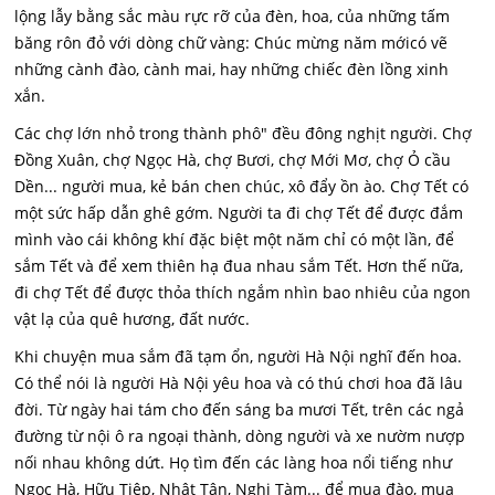
lộng lẫy bằng sắc màu rực rỡ của đèn, hoa, của những tấm
băng rôn đỏ với dòng chữ vàng: Chúc mừng năm mớicó vẽ
những cành đào, cành mai, hay những chiếc đèn lồng xinh
xắn.
Các chợ lớn nhỏ trong thành phô" đều đông nghịt người. Chợ
Đồng Xuân, chợ Ngọc Hà, chợ Bươi, chợ Mới Mơ, chợ Ỏ cầu
Dền... người mua, kẻ bán chen chúc, xô đẩy ồn ào. Chợ Tết có
một sức hấp dẫn ghê gớm. Người ta đi chợ Tết để được đắm
mình vào cái không khí đặc biệt một năm chỉ có một lần, để
sắm Tết và để xem thiên hạ đua nhau sắm Tết. Hơn thế nữa,
đi chợ Tết để được thỏa thích ngắm nhìn bao nhiêu của ngon
vật lạ của quê hương, đất nước.
Khi chuyện mua sắm đã tạm ổn, người Hà Nội nghĩ đến hoa.
Có thể nói là người Hà Nội yêu hoa và có thú chơi hoa đã lâu
đời. Từ ngày hai tám cho đến sáng ba mươi Tết, trên các ngả
đường từ nội ô ra ngoại thành, dòng người và xe nườm nượp
nối nhau không dứt. Họ tìm đến các làng hoa nổi tiếng như
Ngọc Hà, Hữu Tiệp, Nhật Tân, Nghi Tàm... để mua đào, mua