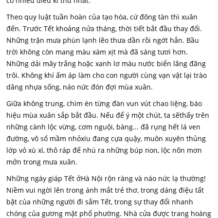
có nhiều điều kì thú nhất.
Theo quy luật tuần hoàn của tạo hóa, cứ đông tàn thì xuân
đến. Trước Tết khoảng nửa tháng, thời tiết bắt đầu thay đổi.
Những trận mưa phùn lạnh lẽo thưa dần rồi ngớt hẳn. Bầu
trời không còn mang màu xám xịt mà đã sáng tươi hơn.
Những dải mây trắng hoặc xanh lơ màu nước biển lãng đãng
trôi. Không khí ấm áp làm cho con người cùng vạn vật lại trào
dâng nhựa sống, náo nức đón đợi mùa xuân.
Giữa không trung, chim én từng đàn vun vút chao liệng, báo
hiệu mùa xuân sắp bắt đầu. Nếu để ý một chút, ta sẽthấy trên
những cành lộc vừng, cơm nguội, bàng... đã rụng hết lá ven
đường, vô số mầm nhỏxíu đang cựa quậy, muôn xuyên thủng
lớp vỏ xù xì, thô ráp để nhú ra những búp non, lộc nõn mơn
mởn trong mưa xuân.
Những ngày giáp Tết ởHà Nội rộn ràng và náo nức lạ thường!
Niềm vui ngời lên trong ánh mắt trẻ thơ, trong dáng điệu tất
bật của những người đi sắm Tết, trong sự thay đổi nhanh
chóng của gương mặt phố phường. Nhà cửa được trang hoàng