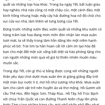
quất và những loại hoa khác. Trong ba ngày Tết, bất luận giàu
hay nghèo, nhà nào cũng có một chậu cúc, một cành đào, một
bình hồng nhung hoặc mấy cây hải đường hoa nở đỏ chói cho
vui cửa vui nhà, làm thêm vẻ tưng bừng của Tết.
Đứng trước những vườn đào, vườn quất và những khu vườn có
hàng trăm loài hoa đang mơn mởn đón nhận làn mưa xuân
tươi mát, ta sẽ thấy trong tâm hồn dâng lên một niềm hạnh
phúc vô bờ. Trái tim ta hân hoan cất lời cảm ơn tạo hóa đã
ban cho mặt đất một sức sống bất diệt và hào phóng tặng cho
con người những món quà vô giá từ thiên nhiên muôn màu
muôn sắc.
Trong dịp Tết, còn gì thú vị bằng được cùng với những người
thân yêu dạo chơi dưới mưa xuân êm ái giăng giăng đầy trời
một màn bụi nước li ti, mơ hồ như sương như khói. Mưa xuân
làm cho cảnh vật trở nên huyền ảo và thơ mộng. Hồ Gươm với
cầu Thê Húc, đền Ngọc Sơn, Tháp Rùa.. Hồ Tây, hồ Trúc Bạch
với chùa Trấn Quốc và con đường Thanh Niên chạy lên phía
Nghi Tàm cùng những hàng cây, mái phố nhấp nhô đều nhạt