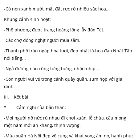
-Cỏ non xanh mướt, mặt đất rực rờ nhiều sắc hoa...
Khung cảnh sinh hoạt:
-Phố phường được trang hoàng lộng lẫy đón Tết.
-Các chợ đông nghịt người mua sắm.
-Thành phố tràn ngập hoa tươi, đẹp nhất là hoa đào Nhật Tân
nôi tiếng...
-Ngả đường nào cũng tưng bừng, nhộn nhịp...
-Con người vui vẻ trong cảnh quây quần, sum họp với gia
đình.
III. Kết bài
* Cảm nghĩ của bản thân:
-Mọi người nô nức rủ nhau đi chơi xuân, lễ chùa, cầu mong
một năm mới an khang, thịnh vượng.
-Mùa xuân Hà Nội đẹp vô cùng và khát vọng ấm no, hạnh phúc