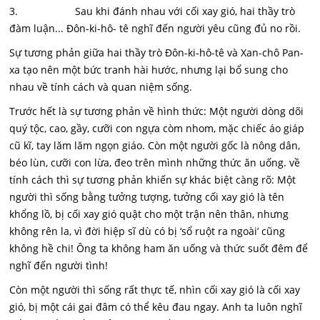
3. Sau khi đánh nhau với cối xay gió, hai thầy trò
đàm luận... Đôn-ki-hô- tê nghĩ đến người yêu cũng đủ no rồi.
Sự tương phản giữa hai thầy trò Đôn-ki-hô-tê và Xan-chô Pan-
xa tạo nên một bức tranh hài hước, nhưng lại bổ sung cho
nhau về tính cách và quan niệm sống.
Trước hết là sự tương phản về hình thức: Một người dòng dõi
quý tộc, cao, gầy, cưỡi con ngựa còm nhom, mặc chiếc áo giáp
cũ kĩ, tay lăm lăm ngọn giáo. Còn một người gốc là nông dân,
béo lùn, cưỡi con lừa, đeo trên mình những thức ăn uống. về
tính cách thì sự tương phản khiến sự khác biệt càng rõ: Một
người thì sống bằng tưởng tượng, tưởng cối xay gió là tên
khổng lồ, bị cối xay gió quật cho một trận nên thân, nhưng
không rên la, vì đời hiệp sĩ dù có bị ‘sổ ruột ra ngoài’ cũng
không hề chi! Ông ta không ham ăn uống và thức suốt đêm để
nghĩ đến người tình!
Còn một người thì sống rất thực tế, nhìn cối xay gió là cối xay
gió, bị một cái gai đâm có thể kêu đau ngay. Anh ta luôn nghĩ