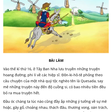
BÀI LÀM
Vào thế kỉ thứ 16, ở Tây Ban Nha lưu truyền những truyện
hoang đường, phi lí về các hiệp sĩ. Đôn-ki-hô-tê phỏng theo
câu chuyện của một nhà quý tộc nghèo tên là Quesada, say
mê những truyện này đến độ cuồng si, có bao nhiêu tiền đều
bỏ ra mua truyện hết.
Đầu óc chàng ta lúc nào cũng đầy ắp những ý tưởng về sự mê
hoặc, gây gổ, choảng nhau, thách đâu, thương vong, oán trách,