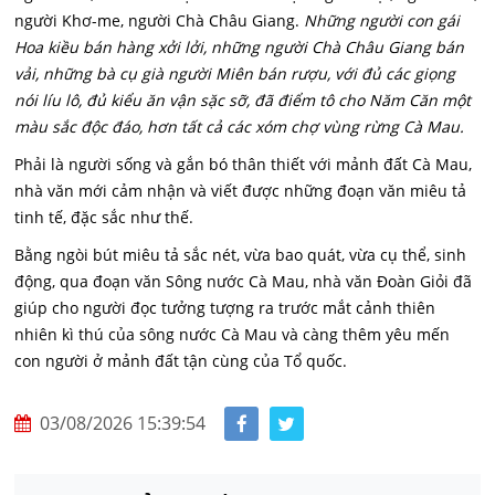
người Khơ-me, người Chà Châu Giang.
Những người con gái
Hoa kiều bán hàng xởi lởi, những người Chà Châu Giang bán
vải, những bà cụ già người Miên bán rượu, với đủ các giọng
nói líu lô, đủ kiểu ăn vận sặc sỡ, đã điểm tô cho Năm Căn một
màu sắc độc đáo, hơn tất cả các xóm chợ vùng rừng Cà Mau.
Phải là người sống và gắn bó thân thiết với mảnh đất Cà Mau,
nhà văn mới cảm nhận và viết được những đoạn văn miêu tả
tinh tế, đặc sắc như thế.
Bằng ngòi bút miêu tả sắc nét, vừa bao quát, vừa cụ thể, sinh
động, qua đoạn văn Sông nước Cà Mau, nhà văn Đoàn Giỏi đã
giúp cho người đọc tưởng tượng ra trước mắt cảnh thiên
nhiên kì thú của sông nước Cà Mau và càng thêm yêu mến
con người ở mảnh đất tận cùng của Tổ quốc.
03/08/2026 15:39:54