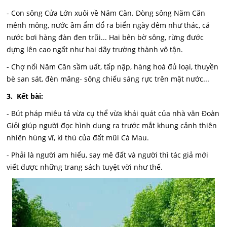
- Con sông Cửa Lớn xuôi về Năm Căn. Dòng sông Năm Căn
mênh mông, nước ầm ẩm đổ ra biển ngày đêm như thác, cá
nước bơi hàng đàn đen trũi... Hai bên bờ sông, rừng đước
dựng lên cao ngất như hai dãy trường thành vô tận.
- Chợ nổi Năm Căn sầm uất, tấp nập, hàng hoá đủ loại, thuyền
bè san sát, đèn măng- sông chiếu sáng rực trên mặt nước...
3. Kết bài:
- Bút pháp miêu tả vừa cụ thể vừa khái quát của nhà văn Đoàn
Giỏi giúp người đọc hình dung ra trước mắt khung cảnh thiên
nhiên hùng vĩ, kì thú của đất mũi Cà Mau.
- Phải là người am hiểu, say mê đất và người thì tác giả mới
viết được những trang sách tuyệt vời như thế.