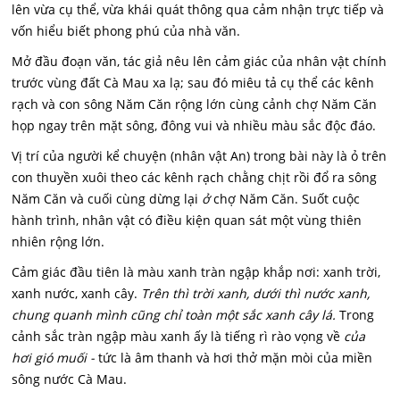
lên vừa cụ thể, vừa khái quát thông qua cảm nhận trực tiếp và
vốn hiểu biết phong phú của nhà văn.
Mở đầu đoạn văn, tác giả nêu lên cảm giác của nhân vật chính
trước vùng đất Cà Mau xa lạ; sau đó miêu tả cụ thể các kênh
rạch và con sông Năm Căn rộng lớn cùng cảnh chợ Năm Căn
họp ngay trên mặt sông, đông vui và nhiều màu sắc độc đáo.
Vị trí của người kể chuyện (nhân vật An) trong bài này là ỏ trên
con thuyền xuôi theo các kênh rạch chằng chịt rồi đổ ra sông
Năm Căn và cuối cùng dừng lại
ở
chợ Năm Căn. Suốt cuộc
hành trình, nhân vật có điều kiện quan sát một vùng thiên
nhiên rộng lớn.
Cảm giác đầu tiên là màu xanh tràn ngập khắp nơi: xanh trời,
xanh nước, xanh cây.
Trên thì trời xanh, dưới thì nước xanh,
chung quanh mình cũng chỉ toàn một sắc xanh cây lá.
Trong
cảnh sắc tràn ngập màu xanh ấy là tiếng rì rào vọng về
của
hơi gió muối -
tức là âm thanh và hơi thở mặn mòi của miền
sông nước Cà Mau.