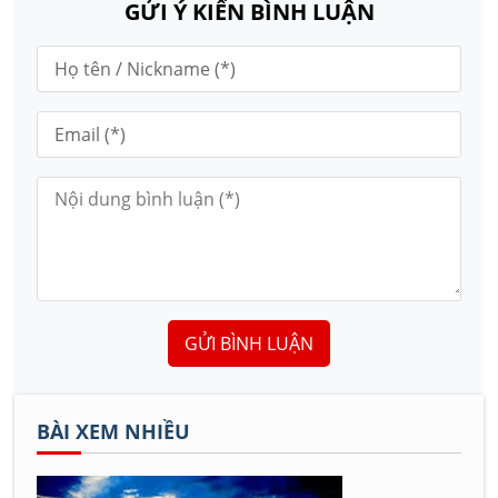
GỬI Ý KIẾN BÌNH LUẬN
GỬI BÌNH LUẬN
BÀI XEM NHIỀU