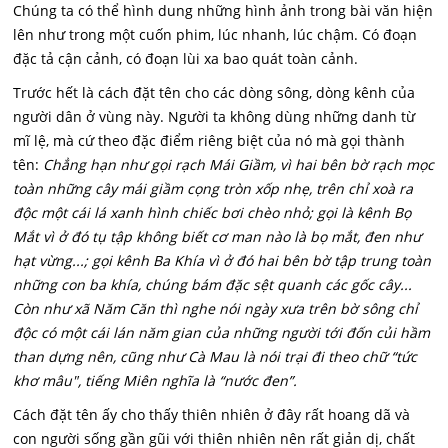
Chúng ta có thể hình dung những hình ảnh trong bài văn hiện
lên như trong một cuốn phim, lúc nhanh, lúc chậm. Có đoạn
đặc tả cận cảnh, có đoạn lùi xa bao quát toàn cảnh.
Trước hết là cách đặt tên cho các dòng sông, dòng kênh của
người dân ở vùng này. Người ta không dùng những danh từ
mĩ lệ, mà cứ theo đặc điểm riêng biệt của nó mà gọi thành
tên:
Chẳng hạn như gọi rạch Mái Giầm, vì hai bên bờ rạch mọc
toàn những cây mái giầm cọng tròn xốp nhẹ, trên chỉ xoà ra
độc một cái lá xanh hình chiếc bơi chèo nhỏ; gọi là kênh Bọ
Mắt vì ở đó tụ tập không biết cơ man nào là bọ mắt, đen như
hạt vừng...; gọi kênh Ba Khía vì ở đó hai bên bờ tập trung toàn
những con ba khía, chúng bám đặc sệt quanh các gốc cây...
Còn như xã Năm Căn thì nghe nói ngày xưa trên bờ sông chỉ
độc có một cái lán năm gian của những người tới đốn củi hầm
than dựng nên, cũng như Cà Mau là nói trại đi theo chữ “tức
khơ mâu", tiếng Miên nghĩa là “nước đen”.
Cách đặt tên ấy cho thấy thiên nhiên ở đây rất hoang dã và
con người sống gần gũi với thiên nhiên nên rất giản dị, chất