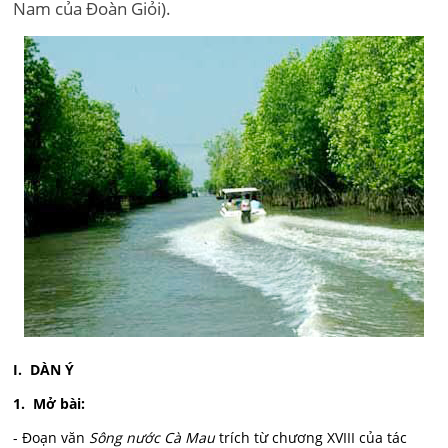
Nam của Đoàn Giỏi).
I. DÀN Ý
1. Mở bài:
- Đoạn văn
Sông nước Cà Mau
trích từ chương XVIII của tác