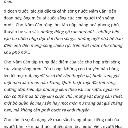
mai.
ở đoạn trước, tác giả đặc tả cảnh sông nước Năm Căn; đến
đoạn này, ông miêu tả cuộc sống của con người trên sông
nước. Chợ Năm Căn rộng lớn, tấp nập, hàng hoá phong phú,
thuyền bè san sát:
những đống gỗ cao như núi... những bến
vận hà nhộn nhịp dọc dài theo sông... những ngôi nhà bè ban
đêm ánh đèn măng-sông chiếu rực trên mặt nước như những
khu phố nổi...
Chợ Năm Căn tập trung đặc điểm của các chợ họp trên sông
của vùng sông nước Cửu Long. Những con thuyền bán hàng
len lỏi mọi nơi,
người ta có thể cập thuyên lại, bước sang gọi
một món xào, món nấu Trung Quốc hoặc một đĩa thịt rừng
nướng ướp kiểu địa phương kèm theo vài cút rượu, ngoài ra
còn có thể mua từ cây kim cuộn chỉ, những vật dụng cần thiết,
một bộ quần áo may sản hay một món nữ trang đắt giá chẳng
hạn, mà không cần phải bước ra khỏi thuyền.
Chợ còn là sự đa dạng về màu sắc, trang phục, tiếng nói của
người bán, kẻ mua thuộc nhiều dân tộc: người Việt, người Hoa,