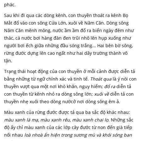
phác.
Sau khi đi qua các dòng kênh, con thuyền thoát ra kênh Bọ
Mắt đổ vào con sông Cửa Lớn, xuôi về Năm Căn. Dòng sông
Năm Căn mênh mông, nước ầm ầm đổ ra biển ngày đêm như
thác, cá nước bơi hàng đàn đen trũi nhô lên hụp xuống như
người bơi ếch giữa những đầu sóng trắng... Hai bên bờ sông,
rừng đước dựng lên cao ngất như hai dãy trường thành vô
tận.
Trạng thái hoạt động của con thuyền ở mỗi cảnh được diễn tả
bằng những từ ngữ chính xác và tinh tế.
Thoát qua
là ý nói con
thuyền vượt qua một nơi khó khăn, nguy hiểm;
đổ ra
diễn tả
con thuyền từ kênh nhỏ ra dòng sông lớn;
xuôi về
diễn tả con
thuyền nhẹ xuôi theo dòng nướcở nơi dòng sông êm ả.
Màu xanh của rừng đước được tả qua ba sắc độ khác nhau:
màu xanh lá mạ, màu xanh rêu, màu xanh chai lọ.
Những sắc
độ ấy chỉ màu xanh của các lớp cây đước từ non đến già tiếp
nối nhau
loà nhoà ẩn hiện trong sương mù và khói sóng ban