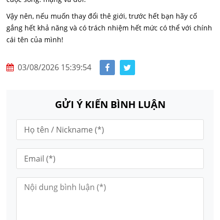
Vậy nên, nếu muốn thay đổi thê giới, trước hết bạn hãy cố
gắng hết khả năng và có trách nhiệm hết mức có thể với chính
cái tên của mình!
03/08/2026 15:39:54
GỬI Ý KIẾN BÌNH LUẬN