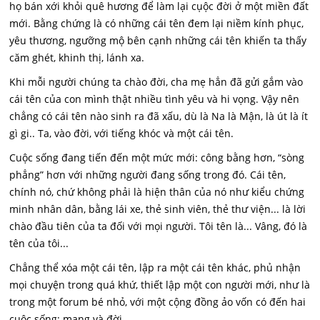
họ bán xới khỏi quê hương để làm lại cụộc đời ở một miền đất
mới. Bằng chứng là có những cái tên đem lại niềm kính phục,
yêu thương, ngưỡng mộ bên cạnh những cái tên khiến ta thấy
căm ghét, khinh thị, lánh xa.
Khi mỗi người chúng ta chào đời, cha mẹ hẳn đã gửi gắm vào
cái tên của con mình thật nhiều tình yêu và hi vọng. Vậy nên
chẳng có cái tên nào sinh ra đã xấu, dù là Na là Mận, là út là ít
gì gi.. Ta, vào đời, với tiếng khóc và một cái tên.
Cuộc sống đang tiến đến một mức mới: công bằng hơn, “sòng
phẳng” hơn với những người đang sống trong đó. Cái tên,
chính nó, chứ không phải là hiện thân của nó như kiểu chứng
minh nhân dân, bằng lái xe, thẻ sinh viên, thẻ thư viện... là lời
chào đầu tiên của ta đối với mọi người. Tôi tên là... Vâng, đó là
tên của tôi...
Chẳng thể xóa một cái tên, lập ra một cái tên khác, phủ nhận
mọi chuyện trong quá khứ, thiết lập một con người mới, như là
trong một forum bé nhỏ, với một cộng đồng ảo vốn có đến hai
cuộc sống: mạng và đời.