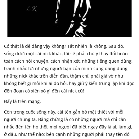
Có thật là dễ dàng vậy không? Tất nhiên là không. Sau đó,
sống dưới một cái nick khác, tôi sẽ phải chú ý thay đổi hoàn
toàn cách nói chuyện, cách nhận xét, những tiếng quen dùng,
tránh nhắc tới những người bạn của mình cũng đang dùng
những nick khác trên diễn đàn, thậm chí, phải giả vờ như
không biết gì mỗi khi ai đó hỏi, hay giữ ý kiến trung lập khi đọc
đến đoạn có xiên xỏ gì đến cái nick cũ!
Đấy là trên mạng.
Còn trong cuộc sống này, cái tên gắn bó mật thiết với mỗi
người chúng ta. Bằng chứng là có những người mà chỉ cần
nhắc đến tên họ thôi, mọi người đã biết ngay đấy là ai, làm gì,
ở đâu, như thế nào; bên cạnh những người phải thay tên đổi