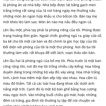
là phòng ăn và nhà bếp. Nhà bếp được lát bằng gạch men
trắng trông rất sáng sủa, là nơi hàng ngày mẹ thường nấu
những món ăn ngon hợp khẩu vị cho bốcon tôi. Bàn tay mẹ
mới khéo léo làm sao. Mòn ăn nào mẹ nẩu đều ngon cả.
Lên lầu một, phía tay phải là phòng riêng của tôi. Phòng được
trang hoàng đơn giản. Ngoài chiếc giường ngủ ra, giáp cửa sổ,
ba kê cho tôi một cái bàn và đó chính là góc học tập của tôi.
Đối diện với phòng của tôi là một thư phòng. Nơi đó ba tôi
thường làm việc rất khuya để viết lách, soạn thảo văn bản.
Lên lầu hai là phòng ngủ của bố mẹ tôi. Phía trước là một ban
công rộng lớn, nơi đó mẹ tôi trồng nhiều cây kiểng: Hoa hồng
duyên dáng trong những bộ váy đỏ, váy vàng. Hoa nhài trắng
tinh, cánh hoa mềm mậi đan xếp lớp vào nhau. Hoa cẩm tú
màu đỏ thắm. Tất cả các loài hoa đang khoe sắc dưới ánh
nắng mặt trời. Cạnh đó là một bộ bàn ghế bằng hoa cương
màu ngọc bích. Vào những buổi chiều gió mát, hoặc những
đêm có trăng, gia đình tôi thường tụ tập để nói chuyện và