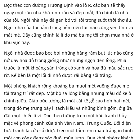
Dọc theo con đường Trương Định vào lô R, các bạn sẽ thấy
ngay một căn nhà khá xinh xắn và đẹp mắt, đó chính là nhà
của tôi. Ngồi nhà này đã gắn bó với tôi trong suốt thời thơ ấu.
Ngôi nhà của tôi nằm trong hẻm nên lúc nào cũng yên tĩnh và
mát mẻ. Đấy cũng chính là lí do mà ba mẹ tôi chọn mua nhà ở
khu vực này.
Ngôi nhà được bao bọc bởi những hàng râm bụt lúc nào cũng
nở đầy hoa đỏ trông giống như những ngọn đèn lồng. Phía
trước là một khoảng sân trồng cỏ xanh và hoa đủ màu sắc rực
rỡ. Kế bên là một lối đi nhỏ được rải bằng sỏi trắng.
Một phòng khách rộng khoảng ba mươi mét vuông được mẹ
tôi trang trí rất đẹp. Một bộ sa-lông bằng nhung màu đỏ kê ở
chính giữa. Giáp bức tường là một cái kệ gỗ cao hơn hai mét,
trong đó mẹ trưng bày li tách kiểu và những bình gốm, ở giữa
đặt một chiếc ti vi. Dọc theo tường treo một bức tranh thủy
mặc vẽ phong cảnh của tỉnh Vân Nam, .Trung Quốc. Đối diện
bức tranh là cửa sổ được treo một tấm rèm màu trắng in hình
một con công đang xòe đuôi múa lượn. Qua khỏi phòng khách