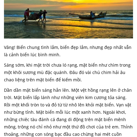
Vâng! Biển chung tình lắm, biển đẹp lắm, nhưng đẹp nhất vẫn
là cảnh biển lúc bình minh.
Sáng sớm, khi mặt trời chưa ló rạng, mặt biển như chìm trong
một khôi sương mù đặc quánh. Đâu đó vài chú chim hải âu
chao liệng trên mặt biển để kiếm mồi.
Dần dần mặt biển sáng hẳn lên. Một vệt hồng rạng lên ở chân
trời. Mặt biển lấp lánh như những viên kim cương tỏa sáng.
Rồi một khối tròn to và đỏ từ từ nhô lên khỏi mặt biển. Vạn vật
như bừng tỉnh. Mặt biển mỗi lúc một xanh hơn. Ngoài khơi,
những chiêc tàu đánh cá đang di động trên mặt biển mênh
mông, trông nó chỉ nhỏ như một thứ đồ chơi của trẻ em. Thỉnh
thoảng, những con sóng bạc đầu cao chừng hai mét cuồn