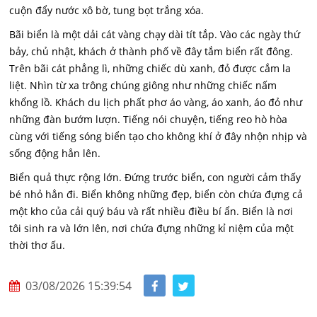
cuộn đẩy nước xô bờ, tung bọt trắng xóa.
Bãi biển là một dải cát vàng chạy dài tít tắp. Vào các ngày thứ
bảy, chủ nhật, khách ở thành phố về đây tắm biển rất đông.
Trên bãi cát phẳng lì, những chiếc dù xanh, đỏ được cắm la
liệt. Nhìn từ xa trông chúng giông như những chiếc nấm
khổng lồ. Khách du lịch phất phơ áo vàng, áo xanh, áo đỏ như
những đàn bướm lượn. Tiếng nói chuyện, tiếng reo hò hòa
cùng với tiếng sóng biển tạo cho không khí ở đây nhộn nhịp và
sống động hẳn lên.
Biển quả thực rộng lớn. Đứng trước biển, con người cảm thấy
bé nhỏ hẳn đi. Biển không những đẹp, biển còn chứa đựng cả
một kho của cải quý báu và rất nhiều điều bí ẩn. Biển là nơi
tôi sinh ra và lớn lên, nơi chứa đựng những kỉ niệm của một
thời thơ ấu.
03/08/2026 15:39:54