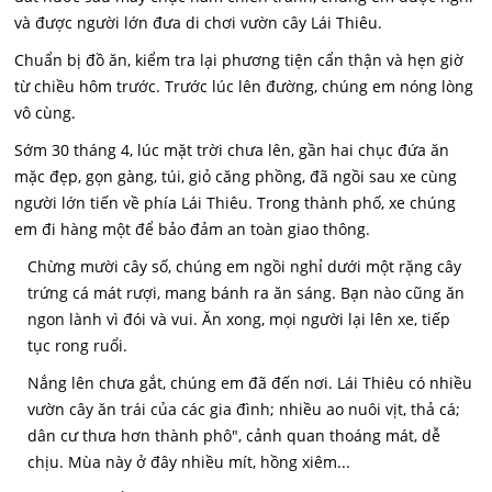
và được người lớn đưa di chơi vườn cây Lái Thiêu.
Chuẩn bị đồ ăn, kiểm tra lại phương tiện cẩn thận và hẹn giờ
từ chiều hôm trước. Trước lúc lên đường, chúng em nóng lòng
vô cùng.
Sớm 30 tháng 4, lúc mặt trời chưa lên, gần hai chục đứa ăn
mặc đẹp, gọn gàng, túi, giỏ căng phồng, đã ngồi sau xe cùng
người lớn tiến về phía Lái Thiêu. Trong thành phố, xe chúng
em đi hàng một để bảo đảm an toàn giao thông.
Chừng mười cây số, chúng em ngồi nghỉ dưới một rặng cây
trứng cá mát rượi, mang bánh ra ăn sáng. Bạn nào cũng ăn
ngon lành vì đói và vui. Ăn xong, mọi người lại lên xe, tiếp
tục rong ruổi.
Nắng lên chưa gắt, chúng em đã đến nơi. Lái Thiêu có nhiều
vườn cây ăn trái của các gia đình; nhiều ao nuôi vịt, thả cá;
dân cư thưa hơn thành phô", cảnh quan thoáng mát, dễ
chịu. Mùa này ở đây nhiều mít, hồng xiêm...