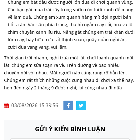
Chúng em bắt đầu được người lớn đưa đi chơi quanh vùng.
Các bạn gái mua trái cây trong vườn còn tươi xanh để mang
về làm quà. Chúng em xúm quanh hàng mít đợi người bán
bổ ra ăn. Vào sâu phía trong, tha hồ ngắm cây cối, hoa và lũ
chim chuyền cành líu ríu. Nắng gắt chúng em trải khăn dưới
lùm cây, bày bữa trưa rất thịnh soạn, quây quần ngồi ăn,
cười đùa vang vang, vui lắm.
Thời gian trôi nhanh, nghỉ trưa một lát, chơi loanh quanh một
lát, chúng em sửa soạn ra về. Trên đường về bao nhiêu
chuyện nói với nhau. Mặt người nào cũng rạng rỡ hẳn lên.
Chúng em rất thích những cuộc cùng nhau đi chơi xa thế này,
hẹn đến ngày 2 tháng 9 được nghỉ, lại cùng nhau đi nữa
03/08/2026 15:39:56
GỬI Ý KIẾN BÌNH LUẬN