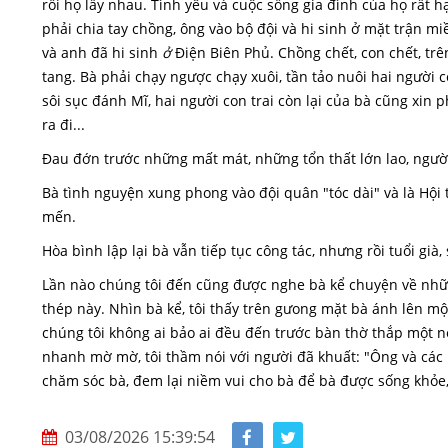
rồi họ lấy nhau. Tình yêu và cuộc sống gia đình của họ rất
phải chia tay chồng, ông vào bộ đội và hi sinh ở mặt trận m
và anh đã hi sinh
ở
Điện Biên Phủ. Chồng chết, con chết, tr
tang. Bà phải chạy ngược chạy xuôi, tần tảo nuôi hai người
sôi sục đánh Mĩ, hai người con trai còn lại của bà cũng xin 
ra đi...
Đau đớn trước những mất mát, những tổn thất lớn lao, ngườ
Bà tình nguyện xung phong vào đội quân "tóc dài" và là Hội
mến.
Hòa bình lập lại bà vẫn tiếp tục công tác, nhưng rồi tuổi già
Lần nào chúng tôi đến cũng được nghe bà kể chuyện về nhữn
thép này. Nhìn bà kể, tôi thấy trên gưong mặt bà ánh lên mộ
chúng tôi không ai bảo ai đều đến trước bàn thờ thắp một 
nhanh mờ mờ, tôi thầm nói với người đã khuất: "Ông và các
chăm sóc bà, đem lại niềm vui cho bà để bà được sống khỏe,
03/08/2026 15:39:54