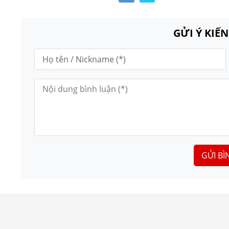
GỬI Ý KIẾ
GỬI BÌ