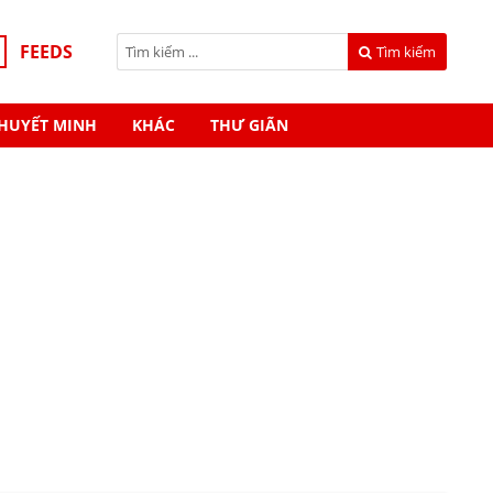
FEEDS
Tìm kiếm
HUYẾT MINH
KHÁC
THƯ GIÃN