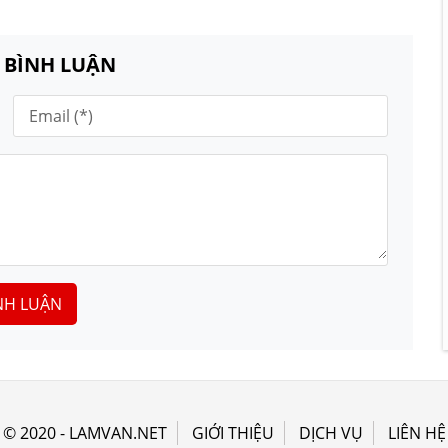
N BÌNH LUẬN
NH LUẬN
© 2020 - LAMVAN.NET
GIỚI THIỆU
DỊCH VỤ
LIÊN HỆ