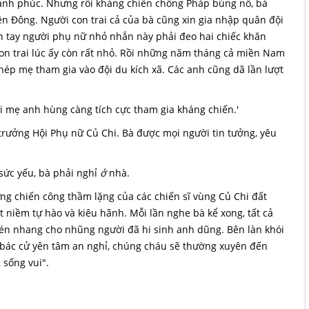
 hạnh phúc. Nhưng rồi kháng chiến chống Pháp bùng nổ, bà
iền Đông. Người con trai cả của bà cũng xin gia nhập quân đội
ên tay người phụ nữ nhỏ nhắn này phải đeo hai chiếc khăn
 con trai lúc ấy còn rất nhỏ. Rồi những năm tháng cả miền Nam
phép mẹ tham gia vào đội du kích xã. Các anh cũng dã lần lượt
i mẹ anh hùng càng tích cực tham gia kháng chiến.'
 trưởng Hội Phụ nữ Củ Chi. Bà được mọi người tin tưởng, yêu
, sức yếu, bà phải nghỉ
ở
nhà.
g chiến công thầm lặng của các chiến sĩ vùng Củ Chi đất
t niềm tự hào và kiêu hãnh. Mỗi lần nghe bà kể xong, tất cả
nén nhang cho nhũng người đã hi sinh anh dũng. Bên làn khói
 bác cử yên tâm an nghỉ, chúng cháu sẽ thường xuyên đến
 sống vui".