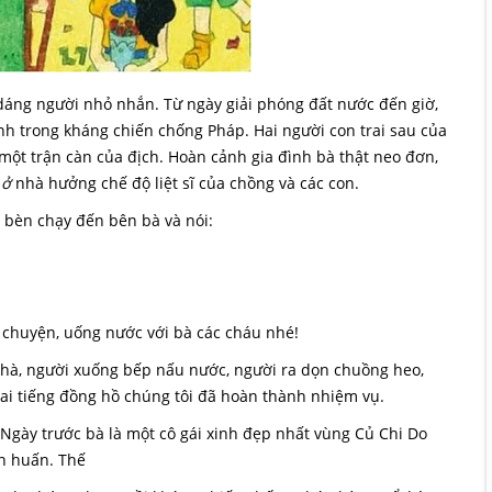
dáng người nhỏ nhắn. Từ ngày giải phóng đất nước đến giờ,
inh trong kháng chiến chống Pháp. Hai người con trai sau của
 một trận càn của địch. Hoàn cảnh gia đình bà thật neo đơn,
,
ở
nhà hưởng chế độ liệt sĩ của chồng và các con.
i bèn chạy đến bên bà và nói:
i chuyện, uống nước với bà các cháu nhé!
nhà, người xuống bếp nấu nước, người ra dọn chuồng heo,
 hai tiếng đồng hồ chúng tôi đã hoàn thành nhiệm vụ.
Ngày trước bà là một cô gái xinh đẹp nhất vùng Củ Chi Do
n huấn. Thế