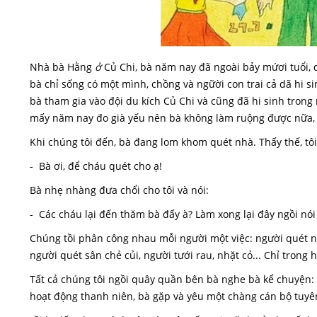
Nhà bà Hằng
ở
Củ Chi, bà năm nay đã ngoài bảy mứơi tuổi, 
bà chỉ sống có một mình, chồng và ngữời con trai cả dã hi s
bà tham gia vào đội du kích Củ Chi và cũng đã hi sinh trong
mấy năm nay đo già yếu nên bà không làm ruộng được nữa
Khi chúng tôi đến, bà đang lom khom quét nhà. Thấy thế, tô
- Bà ơi, để cháu quét cho ạ!
Bà nhẹ nhàng đưa chổi cho tôi và nói:
- Các cháu lại đến thăm bà đấy à? Làm xong lại đây ngồi nó
Chúng tồi phân công nhau mỗi người một việc: người quét 
người quét sân chẻ củi, người tưới rau, nhặt cỏ... Chỉ trong
Tất cả chúng tôi ngồi quây quần bên bà nghe bà kể chuyện: 
hoạt động thanh niên, bà gặp và yêu một chàng cán bộ tuyê