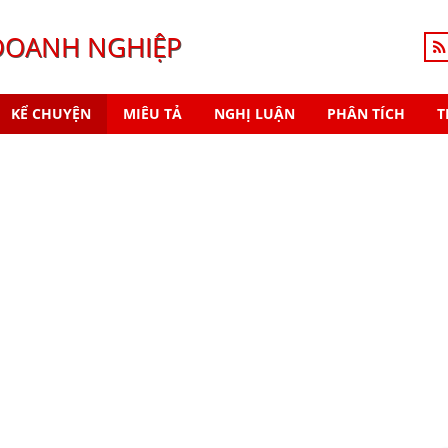
DOANH NGHIỆP
KỂ CHUYỆN
MIÊU TẢ
NGHỊ LUẬN
PHÂN TÍCH
T