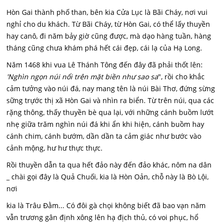
Hòn Gai thành phố than, bên kia Cửa Lục là Bãi Cháy, nơi vui
nghỉ cho du khách. Từ Bãi Cháy, từ Hòn Gai, có thể lấy thuyền
hay canô, đi năm bảy giờ cũng được, mà dạo hàng tuần, hàng
tháng cũng chưa khám phá hết cái đẹp, cái lạ của Hạ Long.
Năm 1468 khi vua Lê Thánh Tông đến đây đã phải thốt lên:
'Nghìn ngọn núi nổi trên mặt biền như sao sa
", rồi cho khắc
cảm tưởng vào núi đá, nay mang tên là núi Bài Thơ, đứng sừng
sững trựớc thị xã Hòn Gai và nhìn ra biển. Từ trên núi, qua các
rặng thông, thấy thuyền bè qua lại, với những cánh buồm lướt
nhẹ giữa trăm nghìn núi đá khi ẩn khi hiện, cánh buồm hay
cánh chim, cánh bướm, dần dần ta cảm giác như bước vào
cảnh mộng, hư hư thực thực.
Rồi thuyền dẫn ta qua hết đảo này đến đảo khác, nôm na dân
_ chài gọi đây là Quả Chuối, kia là Hòn Oản, chỗ này là Bò Lội,
nơi
kia là Trâu Đằm... Có đôi gà chọi không biết đã bao vạn năm
vẫn trương gân định xông lên hạ địch thủ, có voi phục, hổ