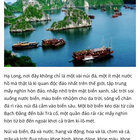
Hạ Long, nơi đây không chỉ là một vài núi đá, một ít mặt nước
hồ mà thật là kì quan độc đáo nhất trên thế giới, tập trung
mấy nghìn hòn đảo, nhấp nhô trên mặt biển xanh, sắc trời soi
xuống nước biển, màu biển nhũộm cho da trời, sóng vỗ chân
đá rì rào, núi đá cắm vào biển sâu. Một bờ biển kéo dài từ cửa
Bạch Đằng đến bãi Trà cổ, một quần đảo rải rác mấy nghìn
hòn từ bờ đến ngoài khơi cả trăm ki-lô-mét.
Núi và biển, đá và nước, hang và động, hoa và lá, chim và cá,
mây và trời đua nhau khoe hình, khoe dáng, khoe màu, khoe