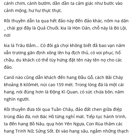
cánh chim, cánh bướm, dần dần ta cảm giác như bước vào
cảnh mộng, hư hư thực thực.
Rồi thuyền dẫn ta qua hết đảo này đến đảo khác, nôm na dân
_ chài gọi đây là Quả Chuối, kia là Hòn Oản, chỗ này là Bò Lội,
nơi
kia là Trâu Đằm... Có đôi gà chọi không biết đã bao vạn năm
vẫn trương gân định xông lên hạ địch thủ, có voi phục, hổ
chầu, du khách có thể tùy hứng đặt tên này tên nọ cho các
đảo.
Canô nào cũng dẫn khách đến hang Đầu Gỗ, cách Bãi Cháy
khoảng 8 kilômét, núi cao 159 mét. Trong lòng đá là một cái
hang, nói đúng hơn là Động Kì Quan, có sức chứa bôn, năm
nghìn người.
Rồi thuyền đưa tôi qua Tuần Châụ, đảo đất chen giữa điệp
trùng đảo đá, nơi Bác Hồ từng nghỉ mát. Tiếp tục hành trình,
ta đến hang Bồ Nâu, quạ hòn Yên Ngựa, Con Rùa thăm các
hang Trinh Nữ, Sửng Sốt. Đi vào hang sâu, ngắm những thạch