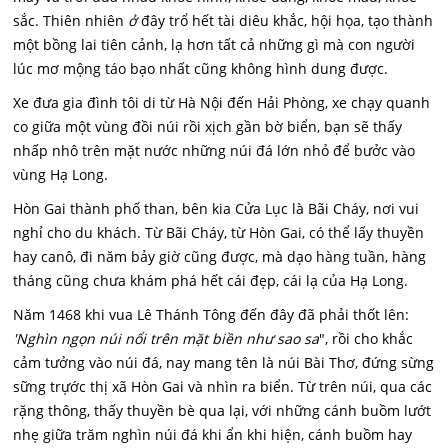
sắc. Thiên nhiên
ở
đây trổ hết tài diêu khắc, hội họa, tạo thành
một bồng lai tiên cảnh, lạ hơn tất cả những gì mà con người
lúc mơ mộng táo bạo nhất cũng không hình dung được.
Xe đưa gia đình tôi di từ Hà Nội đến Hải Phòng, xe chạy quanh
co giữa một vùng đồi núi rồi xịch gần bờ biển, bạn sẽ thấy
nhấp nhô trên mặt nước những núi đá lớn nhỏ để bưởc vào
vùng Hạ Long.
Hòn Gai thành phố than, bên kia Cửa Lục là Bãi Cháy, nơi vui
nghỉ cho du khách. Từ Bãi Cháy, từ Hòn Gai, có thể lấy thuyền
hay canô, đi năm bảy giờ cũng được, mà dạo hàng tuần, hàng
tháng cũng chưa khám phá hết cái đẹp, cái lạ của Hạ Long.
Năm 1468 khi vua Lê Thánh Tông đến đây đã phải thốt lên:
'Nghìn ngọn núi nổi trên mặt biền như sao sa
", rồi cho khắc
cảm tưởng vào núi đá, nay mang tên là núi Bài Thơ, đứng sừng
sững trựớc thị xã Hòn Gai và nhìn ra biển. Từ trên núi, qua các
rặng thông, thấy thuyền bè qua lại, với những cánh buồm lướt
nhẹ giữa trăm nghìn núi đá khi ẩn khi hiện, cánh buồm hay