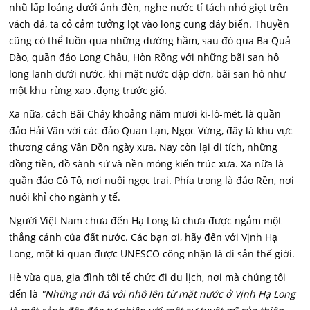
nhũ lấp loáng dưới ánh đèn, nghe nước tí tách nhỏ giọt trên
vách đá, ta cỏ cảm tưởng lọt vào long cung đáy biển. Thuyền
cũng có thể luồn qua những dường hầm, sau đó qua Ba Quả
Đào, quần đảo Long Châu, Hòn Rồng với những bãi san hô
long lanh dưới nước, khi mặt nước dập dờn, bãi san hô như
một khu rừng xao .đọng trước gió.
Xa nữa, cách Bãi Cháy khoảng năm mươi ki-lô-mét, là quần
đảo Hải Vân với các đảo Quan Lạn, Ngọc Vừng, đây là khu vực
thương cảng Vân Đồn ngày xưa. Nay còn lại di tích, những
đồng tiền, đồ sành sứ và nền móng kiến trúc xưa. Xa nữa là
quần đảo Cô Tô, nơi nuôi ngọc trai. Phía trong là đảo Rền, nơi
nuôi khỉ cho ngành y tế.
Người Việt Nam chưa đến Hạ Long là chưa được ngắm một
thắng cảnh của đất nước. Các bạn ơi, hãy đến với Vịnh Hạ
Long, một kì quan được UNESCO công nhận là di sản thế giới.
Hè vừa qua, gia đình tôi tể chức đi du lịch, nơi mà chúng tôi
đến là
"Những núi đá vôi nhô lên từ mặt nước ở Vịnh Hạ Long