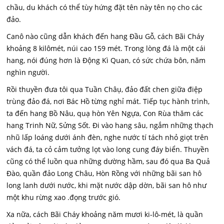
chầu, du khách có thể tùy hứng đặt tên này tên nọ cho các
đảo.
Canô nào cũng dẫn khách đến hang Đầu Gỗ, cách Bãi Cháy
khoảng 8 kilômét, núi cao 159 mét. Trong lòng đá là một cái
hang, nói đúng hơn là Động Kì Quan, có sức chứa bôn, năm
nghìn người.
Rồi thuyền đưa tôi qua Tuần Châụ, đảo đất chen giữa điệp
trùng đảo đá, nơi Bác Hồ từng nghỉ mát. Tiếp tục hành trình,
ta đến hang Bồ Nâu, quạ hòn Yên Ngựa, Con Rùa thăm các
hang Trinh Nữ, Sửng Sốt. Đi vào hang sâu, ngắm những thạch
nhũ lấp loáng dưới ánh đèn, nghe nước tí tách nhỏ giọt trên
vách đá, ta cỏ cảm tưởng lọt vào long cung đáy biển. Thuyền
cũng có thể luồn qua những dường hầm, sau đó qua Ba Quả
Đào, quần đảo Long Châu, Hòn Rồng với những bãi san hô
long lanh dưới nước, khi mặt nước dập dờn, bãi san hô như
một khu rừng xao .đọng trước gió.
Xa nữa, cách Bãi Cháy khoảng năm mươi ki-lô-mét, là quần