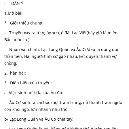
I. DÀN Ý
1.Mở bài:
* Giới thiệu chung:
- Truyện xảy ra từ ngày xưa, ỏ đất Lạc Việt(bây giờ là miền
Bắc nước ta.)
- Nhân vật chính: Lạc Long Quân và Âu Cơđều là dòng dõi
thần tiên. Hai người tình cờ gặp nhau, kết duyên thành vợ
chồng.
2.Thân bài:
* Diễn biến của truyện:
a. Việc sinh nở kì lạ của Âu Cơ:
- Âu Cơ sinh ra cái bọc một trăm trứng, nở thành trăm người
con khôi ngô, lớn nhanh như thổi.
b/ Lạc Long Quân và Âu Cơ chia tay:
- Lạc Long Quân là nòi Rồng nên không thể ở trên cạn lâu