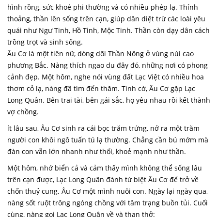
hình rồng, sức khoẻ phi thường
và có nhiều phép lạ. Thỉnh
thoảng, thần lên sống trên cạn, giúp dân diệt trừ các loài yêu
quái như Ngư Tinh, Hồ Tinh, Mộc Tinh. Thần còn dạy dân cách
trồng trọt và sinh sống.
Âu Cơ là một tiên nữ, dòng dõi Thần Nông ở vùng núi cao
phương Bắc. Nàng thích ngao du đây đó, những nơi có phong
cảnh đẹp. Một hôm, nghe nói vùng đất Lạc Việt có nhiều hoa
thơm cỏ lạ, nàng đã tìm đến thăm. Tình cờ, Âu Cơ gặp Lạc
Long Quân. Bên trai tài, bên gái sắc, họ yêu nhau rồi kết thành
vợ chồng.
ít lâu sau, Âu Cơ sinh ra cái bọc trăm trứng, nở ra một trăm
người con khôi ngô tuấn tú lạ thường. Chẳng cần bú mớm mà
đàn con vẫn lớn nhanh như thổi, khoẻ mạnh như thần.
Một hôm, nhớ biển cả và cảm thấy mình không thể sống lâu
trên cạn được, Lạc Long Quân đành từ biệt Âu Cơ để trở về
chốn thuỷ cung. Âu Cơ một mình nuôi con. Ngày lại ngày qua,
nàng sốt ruột trông ngóng chồng với tâm trạng buồn tủi. Cuối
cùng, nàng gọi Lạc Long Quân về và than thở: