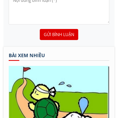
GỬI BÌNH LUẬN
BÀI XEM NHIỀU