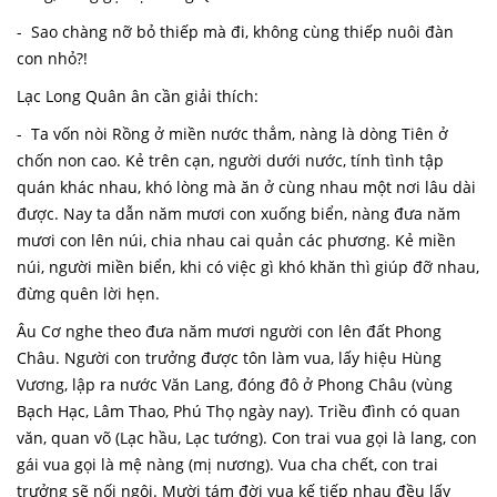
- Sao chàng nỡ bỏ thiếp mà đi, không cùng thiếp nuôi đàn
con nhỏ?!
Lạc Long Quân ân cần giải thích:
- Ta vốn nòi Rồng ở miền nước thẳm, nàng là dòng Tiên ở
chốn non cao. Kẻ trên cạn, người dưới nước, tính tình tập
quán khác nhau, khó lòng mà ăn ở cùng nhau một nơi lâu dài
được. Nay ta dẫn năm mươi con xuống biển, nàng đưa năm
mươi con lên núi, chia nhau cai quản các phương. Kẻ miền
núi, người miền biển, khi có việc gì khó khăn thì giúp đỡ nhau,
đừng quên lời hẹn.
Âu Cơ nghe theo đưa năm mươi người con lên đất Phong
Châu. Người con trưởng được tôn làm vua, lấy hiệu Hùng
Vương, lập ra nước Văn Lang, đóng đô ở Phong Châu (vùng
Bạch Hạc, Lâm Thao, Phú Thọ ngày nay). Triều đình có quan
văn, quan võ (Lạc hầu, Lạc tướng). Con trai vua gọi là lang, con
gái vua gọi là mệ nàng (mị nương). Vua cha chết, con trai
trưởng sẽ nối ngôi. Mười tám đời vua kế tiếp nhau đều lấy