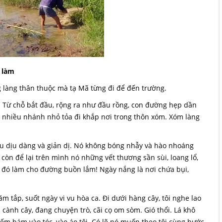
 làm
g làng thân thuộc mà tạ Mã từng đi để đến trường.
. Từ chỗ bắt đầu, rộng ra như đầu rồng, con đường hẹp dần
a nhiều nhánh nhỏ tỏa đi khắp nơi trong thôn xóm. Xóm làng
 dịu dàng và giản dị. Nó không bóng nhẫy và hào nhoáng
n để lại trên mình nó những vết thương sần sùi, loang lổ,
 đó làm cho đường buồn lắm! Ngày nắng là nơi chứa bụi,
m tắp, suốt ngày vi vu hòa ca. Đi dưới hàng cây, tôi nghe lao
 cành cây, đang chuyện trò, cãi cọ om sòm. Gió thổi. Lá khô
yếm bám vào tóc, vào áo tôi. Có lẽ nó muốn theo tôi cùng bước