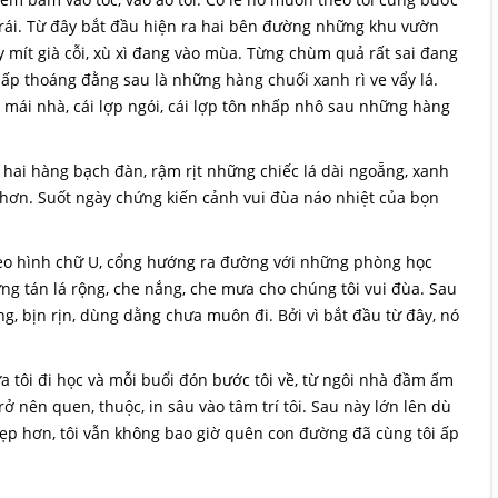
trái. Từ đây bắt đầu hiện ra hai bên đường những khu vườn
y mít già cỗi, xù xì đang vào mùa. Từng chùm quả rất sai đang
hấp thoáng đằng sau là những hàng chuối xanh rì ve vẩy lá.
g mái nhà, cái lợp ngói, cái lợp tôn nhấp nhô sau những hàng
hai hàng bạch đàn, rậm rịt những chiếc lá dài ngoẵng, xanh
ơn. Suốt ngày chứng kiến cảnh vui đùa náo nhiệt của bọn
heo hình chữ U, cổng hướng ra đường với những phòng học
ng tán lá rộng, che nắng, che mưa cho chúng tôi vui đùa. Sau
, bịn rịn, dùng dằng chưa muôn đi. Bởi vì bắt đầu từ đây, nó
a tôi đi học và mỗi buổi đón bước tôi về, từ ngôi nhà đầm ấm
ở nên quen, thuộc, in sâu vào tâm trí tôi. Sau này lớn lên dù
ẹp hơn, tôi vẫn không bao giờ quên con đường đã cùng tôi ấp