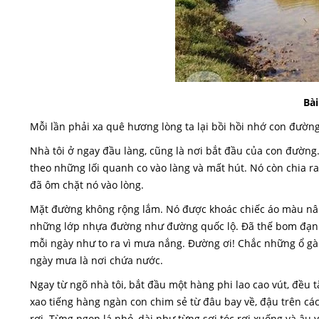
Bài
Mỗi lần phải xa quê hương lòng ta lại bồi hồi nhớ con đườn
Nhà tôi ở ngay đầu làng, cũng là nơi bắt đầu của con đường
theo những lối quanh co vào làng và mất hút. Nó còn chia r
đã ôm chặt nó vào lòng.
Mặt đường không rộng lắm. Nó được khoác chiếc áo màu nâu
những lớp nhựa đường như đường quốc lộ. Đã thế bom đạn cò
mỗi ngày như to ra vì mưa nắng. Đường ơi! Chắc những ổ gà
ngày mưa là nơi chứa nước.
Ngay từ ngõ nhà tôi, bắt đầu một hàng phi lao cao vút, đều tă
xao tiếng hàng ngàn con chim sẻ từ đâu bay về, đậu trên các
rơi. Từng ngọn lá nhỏ, dài như từng sợi tóc rơi xuống và âu 