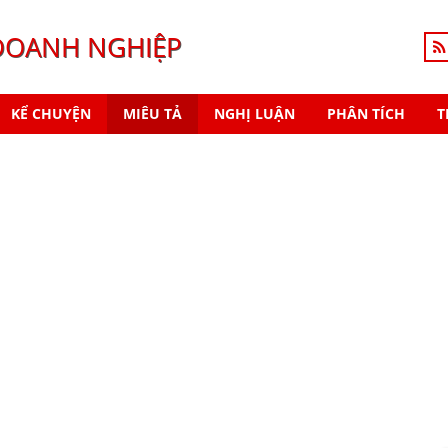
DOANH NGHIỆP
KỂ CHUYỆN
MIÊU TẢ
NGHỊ LUẬN
PHÂN TÍCH
T