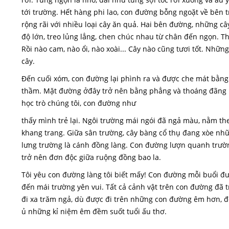
tới trường. Hết hàng phi lao, con đường bỗng ngoặt về bên 
rộng rãi với nhiều loại cây ăn quả. Hai bên đường, những câ
độ lớn, treo lủng lẳng, chen chúc nhau từ chân đến ngọn. T
Rồi nào cam, nào ổi, nào xoài... Cây nào cũng tươi tốt. Nhữn
cây.
Đến cuối xóm, con đường lại phình ra và được che mát bằng 
thầm. Mặt đường ởđây trở nên bằng phẳng và thoáng đãng h
học trò chúng tôi, con đường như
thấy mình trẻ lại. Ngôi trường mái ngói đã ngả màu, nằm t
khang trang. Giữa sân trường, cây bàng cổ thụ đang xòe nhữ
lưng trường là cánh đồng làng. Con đường lượn quanh trường
trở nên đơn độc giữa ruộng đồng bao la.
Tôi yêu con đường làng tôi biết mấy! Con đường mỗi buổi đư
đến mái trường yên vui. Tất cả cảnh vật trên con đường đã tr
đi xa trăm ngả, dù được đi trên những con đường êm hơn, đ
ủ những kỉ niệm êm đềm suốt tuổi ấu thơ.