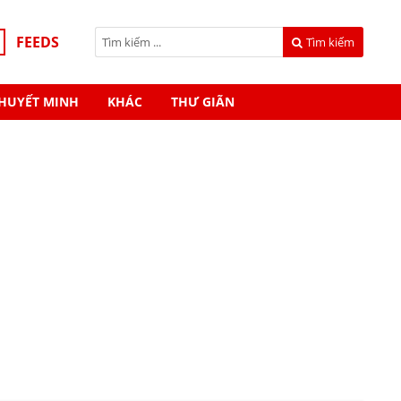
FEEDS
Tìm kiếm
HUYẾT MINH
KHÁC
THƯ GIÃN