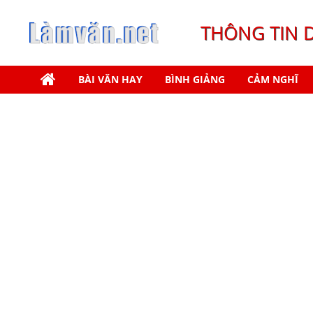
THÔNG TIN 
BÀI VĂN HAY
BÌNH GIẢNG
CẢM NGHĨ