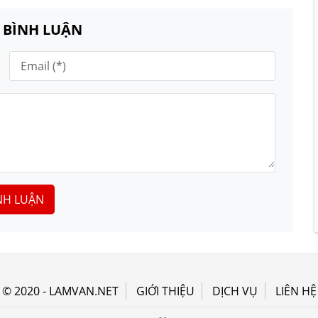
N BÌNH LUẬN
NH LUẬN
© 2020 - LAMVAN.NET
GIỚI THIỆU
DỊCH VỤ
LIÊN HỆ