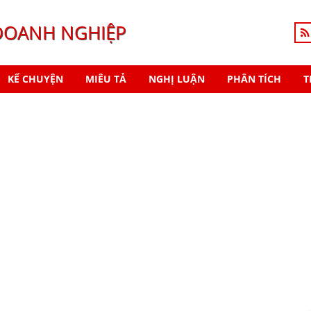
DOANH NGHIỆP
KỂ CHUYỆN
MIÊU TẢ
NGHỊ LUẬN
PHÂN TÍCH
T