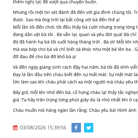
thêm nghị lực để vượt qua chuyện buồn.
Nhưng rồi một tin sét đánh đã đến với gia đình chúng tôi. Trờ
được. Sao mà ông trờI lạI bất công vớI bà đến thế ạ!
MỗI lần tôi đến chơi, tôi đều thấy bà cườI nhưng trong lòng t
đang dằn vặt bà tôi . Bà vẫn lạc quan và yêu đờI quá! Bà chỉ 
đó đã hành hạ bà tôi suốt hàng tháng trờI . Bà ơi! MỗI khi n
mà xoa bóp cho bà và chỉ biết oà khóc như một bé lên ba . G
đỡ đau để cho bà đỡ khổ bà ạ!
Và đến ngày giáng sinh cách đây hai năm, bà tôi đã vĩnh viễn 
Đay là lần đầu tiên cháu biết đến sự mất mát. Sự mất mát l
lớn làm sao khi cháu phảI cách xa một ngườI mà cháu yêu thư
Bây giờ, mỗI khi nhớ đến bà, cổ họng cháu lại thấy tắc nghẹn
giá :Ta hãy trân trọng từng phút giây dù là nhỏ nhất khi ở
Cháu muốn nói hàng ngàn lần rằng: Cháu yêu bà! Hình ảnh 
03/08/2026 15:39:56