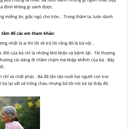
ia đình không gì sánh được.
g miếng ăn, giấc ngủ cho tròn... Trong thâm ta, luôn dành
ưu tầm để các em tham khảo:
 nhất là ai thì tôi sẽ trả lời rằng đó là bà nội .
c đời của bà chỉ là những khó khăn và bệnh tật . Tôi thương
, thương cái dáng đi chầm chậm mà khập khễnh của bà . Bảy
ổi .
chỉ và chất phác . Bà đã tần tảo nuôi hai người con trai
hì bà lại vất vả trông cháu nhưng bố tôi nói bà lại thấy đó