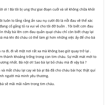
i ơi ! Bà tôi bị ung thư giai đoạn cuốI và sẽ không chữa khỏI
ôi luôn lo lắng rằng ẩn sau nụ cườI đó là nỗI đau về thể xác
đang cố gắng tỏ ra vui vẻ cho tôi đỡ buồn . Tôi biết cơn đau
hìn thấy bà lên cơn đau quằn quạI cháu chỉ còn biết chạy lạI
iá mà khi đó cháu có thể làm gì hơn những việc ấy để cho bà
ra đi, đi về một nơi rất xa mà không bao giờ quay trở lạI .
àm thành khoảng trống trong con tim cháu. Sự mất mát mớI to
ơng nhất. Bà nộI ơi! Sao bà lạI bỏ cháu mà đi vậy bà ?
 và mắt cháu lạI cay xè bà ạ! Bà đã cho cháu bài học thật quí
 cạnh ngườI mà minh yêu thương.
bà sẽ mãi mãi nằm trong tim cháu.