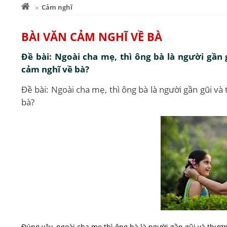
Cảm nghĩ
BÀI VĂN CẢM NGHĨ VỀ BÀ
Đề bài: Ngoài cha mẹ, thì ông bà là người gần
cảm nghĩ về bà?
Đề bài: Ngoài cha mẹ, thì ông bà là người gần gũi v
bà?
Đúng vậy, ngoài cha mẹ thì ông bà là người gần gũi và thươ