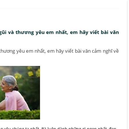
 gũi và thương yêu em nhất, em hãy viết bài văn
à thương yêu em nhất, em hãy viết bài văn cảm nghĩ về
ng yêu chúng ta nhất. Bà luôn dành những gì ngon nhất, đẹp