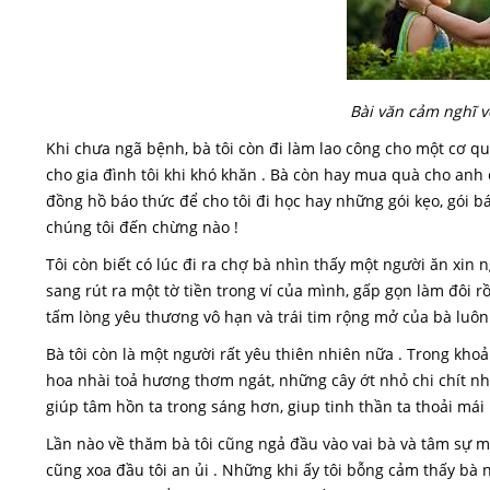
Bài văn cảm nghĩ v
Khi chưa ngã bệnh, bà tôi còn đi làm lao công cho một cơ 
cho gia đình tôi khi khó khăn . Bà còn hay mua quà cho anh
đồng hồ báo thức để cho tôi đi học hay những gói kẹo, gói 
chúng tôi đến chừng nào !
Tôi còn biết có lúc đi ra chợ bà nhìn thấy một người ăn xin
sang rút ra một tờ tiền trong ví của mình, gấp gọn làm đôi r
tấm lòng yêu thương vô hạn và trái tim rộng mở của bà luôn r
Bà tôi còn là một người rất yêu thiên nhiên nữa . Trong kh
hoa nhài toả hương thơm ngát, những cây ớt nhỏ chi chít nhữ
giúp tâm hồn ta trong sáng hơn, giup tinh thần ta thoải mái
Lần nào về thăm bà tôi cũng ngả đầu vào vai bà và tâm sự mọ
cũng xoa đầu tôi an ủi . Những khi ấy tôi bỗng cảm thấy bà n