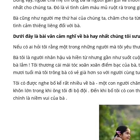
nhất cho chúng ta. Đó là vì tình cảm máu mủ ruột rà trong g
Bà cũng như người mẹ thứ hai của chúng ta, chăm cho ta từn
tình cảm thiêng liêng đối với bà.
Dưới đây là bài văn cảm nghĩ về bà hay nhất chúng tôi s
Nếu có ai hỏi tôi rằng một trong những người mà tôi yêu thương
Bà tôi là người nhân hậu và hiền từ nhưng gần như suốt cuộ
bà lắm ! Tôi thương cái mái tóc xoăn xoăn điểm bạc của bà
mươi tuổi mà tôi trông bà có vẻ già hơn so với người cùng tu
Tôi có được nghe bố kể rất nhiều về bà - một con người chăm 
khôn lớn trong khi ông tôi đi bộ đội . Đến khi bố tôi có con t
chính là niềm vui của bà .