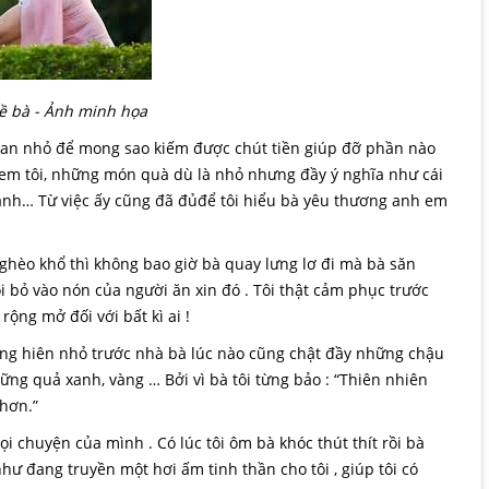
ề bà - Ảnh minh họa
quan nhỏ để mong sao kiếm được chút tiền giúp đỡ phần nào
 em tôi, những món quà dù là nhỏ nhưng đầy ý nghĩa như cái
bánh… Từ việc ấy cũng đã đủđể tôi hiểu bà yêu thương anh em
 nghèo khổ thì không bao giờ bà quay lưng lơ đi mà bà săn
ồi bỏ vào nón của người ăn xin đó . Tôi thật cảm phục trước
ộng mở đối với bất kì ai !
oảng hiên nhỏ trước nhà bà lúc nào cũng chật đầy những chậu
ng quả xanh, vàng … Bởi vì bà tôi từng bảo : “Thiên nhiên
 hơn.”
i chuyện của mình . Có lúc tôi ôm bà khóc thút thít rồi bà
hư đang truyền một hơi ấm tinh thần cho tôi , giúp tôi có