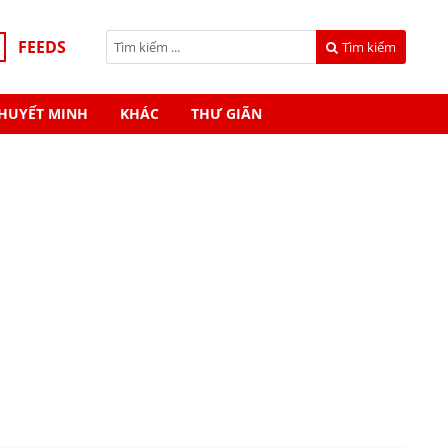
FEEDS
Tìm kiếm
HUYẾT MINH
KHÁC
THƯ GIÃN