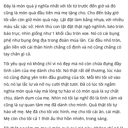
Đây là món quà ý nghĩa nhất với tôi từ trước đến giờ và đó
cũng là món quà đầu tiên mà mẹ tặng cho. Cho đến bây giờ
tôi vẫn còn giữ món quà này. Lật đật làm bằng nhựa, với nhiều
màu sắc sặc sở. Hình thù con lật đật thật ngộ nghĩnh, béo tròn
báo trục, nhìn giống như 1 khối cầu tròn xoe. Nó có cái bụng
phệ như bụng ông địa trong đoàn múa lân. Cái đầu nhỏ tròn,
gắn liền với cái thân hình chẳng cố định và nó cũng chẳng có
tay chân gì cả.
Tôi yêu quý nó không chỉ vì nó đẹp mà nó còn chứa đựng đầy
tình cảm của mẹ dành cho tôi. Nó thật rất dể thương, lúc nào
nó cũng đứng yên trên đầu giường của tôi. Mỗi khi tôi sờ vào
nó, nó lại lắc lư và nở nụ cười thật tươi. Đã có lúc tôi ngắm
nghía món quà này mà lòng tự hào vì có món quà là sự chắt
chịu, dành dụm của mẹ. Nhìn nó tôi lại nghĩ đó là tình cảm và
cũng là sự quan tâm mẹ đã dành cho mình. Quả thật tôi tự
hào về mẹ. Mẹ đã cho tôi vóc hình, mẹ cho tôi cái ăn, cái mặt.
Mẹ còn cho tôi cả 1 thời ấu thơ hồn nhiên, trong sáng.