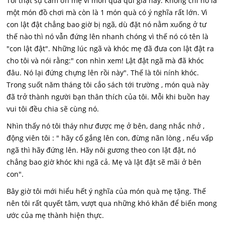
Tôi thật sự cảm ơn mẹ vì món quà quí giá này. Không chỉ nó là
một món đồ chơi mà còn là 1 món quà có ý nghĩa rất lớn. Vì
con lật đật chẳng bao giờ bị ngã, dù đặt nó nằm xuống ở tư
thế nào thì nó vẫn đứng lên nhanh chóng vì thế nó có tên là
"con lật đật". Những lúc ngã và khóc mẹ đã đưa con lật đật ra
cho tôi và nói rằng:" con nhìn xem! Lật đật ngã mà đã khóc
đâu. Nó lại đứng chựng lên rồi này". Thế là tôi nính khóc.
Trong suốt năm tháng tôi cắo sách tới trường , món quà này
đã trở thành người bạn thân thích của tôi. Mỗi khi buồn hay
vui tôi đều chia sẽ cùng nó.
Nhìn thấy nó tôi tháy như được mẹ ở bên, dang nhắc nhở ,
động viên tôi : " hãy cố gắng lên con, đừng nãn lòng , nếu vấp
ngã thì hãy đứng lên. Hãy nôi gương theo con lật đật, nó
chẳng bao giờ khóc khi ngã cả. Mẹ và lật đật sẽ mãi ở bên
con".
Bây giờ tôi mới hiểu hết ý nghĩa của món quà mẹ tặng. Thế
nên tôi rất quyết tâm, vượt qua những khó khăn để biến mong
ước của mẹ thành hiện thực.