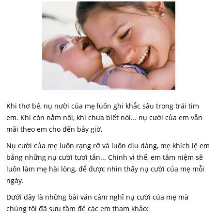
Khi thơ bé, nụ nười của mẹ luôn ghi khắc sâu trong trái tim
em. Khi còn nằm nôi, khi chưa biết nói... nụ cười của em vẫn
mãi theo em cho đến bây giờ.
Nụ cười của mẹ luôn rạng rỡ và luôn dịu dàng, mẹ khích lệ em
bằng những nụ cười tươi tắn... Chính vì thế, em tâm niệm sẽ
luôn làm mẹ hài lòng, để được nhìn thấy nụ cười của mẹ mỗi
ngày.
Dưới đây là những bài văn cảm nghĩ nụ cười của mẹ mà
chúng tôi đã sưu tầm để các em tham khảo: