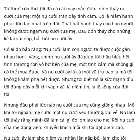
Từ thuở còn thơ, tôi đã có cái may mắn được nhìn thấy nụ
cười của mẹ: một nụ cười tràn đầy tình cảm. Đó là niềm hạnh
phúc lớn lao nhất trên đời. Thật bất hạnh thay cho bao người
không được ngắm nụ cười của mẹ. Đau đớn thay cho những
kẻ lại vùi dập, hắt hủi nụ cười ấy.
Có ai đó bảo rằng: “Nụ cười làm con người ta được cuộc gần
nhau hơn”. Vâng, chính nụ cười ấy đã giúp tôi thấu hiểu hết
tình thương con vô bờ bến của mẹ, một tình cảm mà không gì
có thể mua được. Và nụ cười ấy là cả một vũ trụ bao la mà tôi
không khám phá hết được. Nhưng tôi biết nó là sức mạnh dìu
tôi đứng dậy mỗi khi vấp ngã, là niềm tin, là lẽ sống của đời
tôi.
Nhưng đâu phải lúc nào nụ cười của mẹ cũng giống nhau. Mỗi
khi tôi ngoan, mẹ cười, một nụ cười yêu thương, vui vẻ. Nó làm
tôi thấy rằng mình đã làm cái gì đó lớn lao cho mẹ. Rồi nụ cười
của mẹ động viên, khuyến khích mỗi khi tôi đạt điểm cao.
Nụ cười ấy làm cho niềm vui nhân lên gấp bội, làm cho tôi