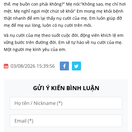
thế, mẹ buồn con phải không?” Mẹ nói:”Không sao, mẹ chỉ hơi
mệt. Mẹ nghĩ ngơi một chút sẽ khỏi” Em mong mẹ khỏi bệnh
thật nhanh để em lại thấy nụ cười của mẹ. Em luôn giúp đỡ
mẹ để mẹ vui lòng, luôn có nụ cười trên môi.
Và nụ cười của mẹ theo suốt cuộc đời, động viên khích lệ em
vững bước trên đường đời. Em sẽ tự hào về nụ cười của mẹ.
Một người mẹ kính yêu của em.
03/08/2026 15:39:56
GỬI Ý KIẾN BÌNH LUẬN