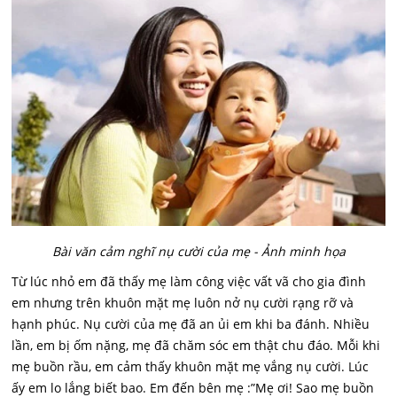
Bài văn cảm nghĩ nụ cười của mẹ - Ảnh minh họa
Từ lúc nhỏ em đã thấy mẹ làm công việc vất vã cho gia đình
em nhưng trên khuôn mặt mẹ luôn nở nụ cười rạng rỡ và
hạnh phúc. Nụ cười của mẹ đã an ủi em khi ba đánh. Nhiều
lần, em bị ốm nặng, mẹ đã chăm sóc em thật chu đáo. Mỗi khi
mẹ buồn rầu, em cảm thấy khuôn mặt mẹ vắng nụ cười. Lúc
ấy em lo lắng biết bao. Em đến bên mẹ :”Mẹ ơi! Sao mẹ buồn