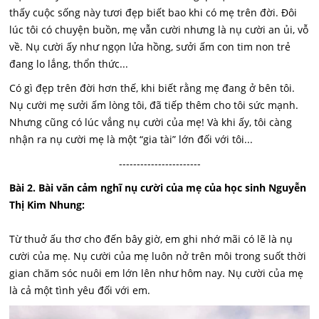
thấy cuộc sống này tươi đẹp biết bao khi có mẹ trên đời. Đôi
lúc tôi có chuyện buồn, mẹ vẫn cười nhưng là nụ cười an ủi, vỗ
về. Nụ cười ấy như ngọn lửa hồng, sưởi ấm con tim non trẻ
đang lo lắng, thổn thức...
Có gì đẹp trên đời hơn thế, khi biết rằng mẹ đang ở bên tôi.
Nụ cười mẹ sưởi ấm lòng tôi, đã tiếp thêm cho tôi sức mạnh.
Nhưng cũng có lúc vắng nụ cười của mẹ! Và khi ấy, tôi càng
nhận ra nụ cười mẹ là một “gia tài” lớn đối với tôi...
-----------------------
Bài 2. Bài văn cảm nghĩ nụ cười của mẹ của học sinh Nguyễn
Thị Kim Nhung:
Từ thuở ấu thơ cho đến bây giờ, em ghi nhớ mãi có lẽ là nụ
cười của mẹ. Nụ cười của mẹ luôn nở trên môi trong suốt thời
gian chăm sóc nuôi em lớn lên như hôm nay. Nụ cười của mẹ
là cả một tình yêu đối với em.