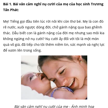
Bài 1. Bài văn cảm nghĩ nụ cười của mẹ của học sinh Trương
Tấn Phát:
Mẹ! Tiếng gọi đầu tiên lúc rời nôi khi còn thơ bé. Mẹ là con đò
rẽ nước, xuôi ngược dòng đời, chở gánh nặng qua bao ghềnh
thác. Dẫu biết con là gánh nặng của đời mẹ nhưng sao môi kia
không ngừng nở nụ cười? Nụ cười ấy đối với tôi là một món
quà vô giá, đã tiếp cho tôi thêm niềm tin, sức mạnh và nghị lực
để vươn lên trong sống.
Bài văn cảm nghĩ nụ cười của mẹ - Ảnh minh họa