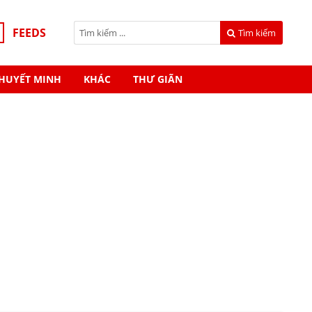
FEEDS
Tìm kiếm
HUYẾT MINH
KHÁC
THƯ GIÃN