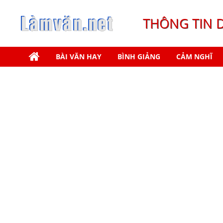
THÔNG TIN 
BÀI VĂN HAY
BÌNH GIẢNG
CẢM NGHĨ