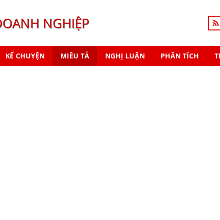
DOANH NGHIỆP
KỂ CHUYỆN
MIÊU TẢ
NGHỊ LUẬN
PHÂN TÍCH
T