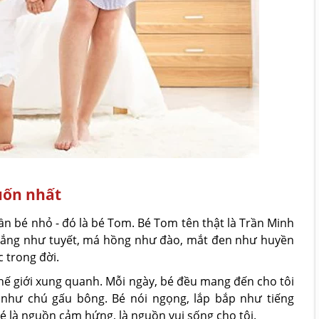
uốn nhất
ần bé nhỏ - đó là bé Tom. Bé Tom tên thật là Trần Minh
da trắng như tuyết, má hồng như đào, mắt đen như huyền
 trong đời.
thế giới xung quanh. Mỗi ngày, bé đều mang đến cho tôi
ư như chú gấu bông. Bé nói ngọng, lắp bắp như tiếng
é là nguồn cảm hứng, là nguồn vui sống cho tôi.