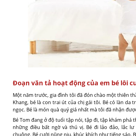
Đoạn văn tả hoạt động của em bé lôi c
Một năm trước, gia đình tôi đã đón chào một thiên th
Khang, bé là con trai út của chị gái tôi. Bé có làn 
ngọc. Bé là món quà quý giá nhất mà tôi đã nhận được
Bé Tom đang ở độ tuổi tập nói, tập đi, tập khám phá 
những điều bất ngờ và thú vị. Bé đi lảo đảo, lắc l
chuông. Bé cười nũng nịu, khúc khích như tiếng sáo. B