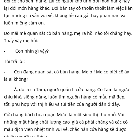
đòi cô cho xem hàng. Lại có người khó tính đòi món hàng này
lại đổi món hàng khác. Đôi bàn tay cô thoăn thoắt làm việc liên
tục nhưng cô vẫn vui vẻ, không hề cáu gắt hay phàn nàn và
luôn miệng cảm ơn.
Do mải mê quan sát cô bán hàng, mẹ ra hồi nào tôi chẳng hay.
Thấy vậy mẹ hỏi:
- Con nhìn gì vậy?
Tôi trả lời:
- Con đang quan sát cô bán hàng. Mẹ ơi! Mẹ có biết cô ấy
là ai không?
- À, đó là cô Tâm, người quản lí cửa hàng. Cô Tâm là người
chịu khó, siêng năng, luôn tìm nguồn hàng có mẫu mã đẹp,
tốt, phù hợp với thị hiếu và túi tiền của người dân ở đây.
Cửa hàng bách hóa quận Mười là một siêu thị thu nhỏ. Với
những mặt hàng chất lượng cao, giá cả phải chăng và các cô
mậu dịch viên nhiệt tình vui vẻ, chắc hẳn cửa hàng sẽ được
nhiều người ưa thích.