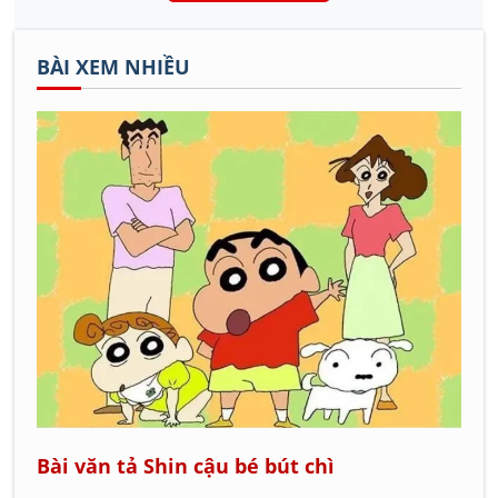
BÀI XEM NHIỀU
Bài văn tả Shin cậu bé bút chì