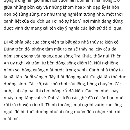
động trong làn gió nhẹ, hoa vươn lên đón ánh mai hồng... ơ
giữa những bồn cây và những khóm hoa xinh đẹp ấy là hòn
non bộ sừng sừng, nó như trang nghiêm tưởng nhớ, một thời
oanh liệt của du kích Ba Tơ, nó tự hào vì nơi mình đang đứng
được vinh dự mang cái tên đầy ý nghĩa của lịch sử đã đi qua.
Đi về phía bắc của công viên ta bắt gặp nhà thủy tạ kiên cố.
Đứng trên đó, phóng tầm mắt ra xa sẽ thây hai cây cầu dài
nằm song song vắt ngang qua sông Trà Khúc, thấy núi Thiên
Ân uy nghi và trầm tư bên dòng sông diễm lệ. Núi nghiêng
mình soi bóng xuông mặt nước trong xanh. Cạnh nhà thủy tạ
là bãi tập. Buổi sáng ở đây thật đông người. Cụ già tập thể dục
dường sinh. Các cô, các chú chơi cầu lông, bóng chuyền. Các
anh, chị cấp hai thì chơi bóng rổ, đá kiện. Các em nhỏ chạy
nhảy tung tăng vui vẻ. Rải rác trên các ghế đá có các bạn nhỏ
rồi trò chuyện ríu rít. Thỉnh thoảng, mọi người vươn cao lồng
ngực để hít thở, dường như ai cũng muôn đón nhận khí trời
mát mẻ.