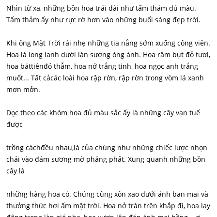
Nhìn từ xa, những bồn hoa trải dài như tấm thảm đủ màu.
Tấm thảm ấy như rực rờ hơn vào những buổi sáng đẹp trời.
Khi ông Mặt Trời rải nhẹ những tia nắng sớm xuống công viên.
Hoa lá long lanh dưới làn sương óng ánh. Hoa râm bụt đỏ tươi,
hoa báttiênđỏ thẫm, hoa nở trắng tinh, hoa ngọc anh trắng
muốt... Tất cảcác loài hoa rập rờn, rập rờn trong vòm lá xanh
mơn mởn.
Dọc theo các khóm hoa đủ màu sắc ấy là những cây vạn tuế
được
trồng cáchđều nhau,lá của chúng như những chiếc lược nhọn
chải vào đám sương mờ phảng phất. Xung quanh những bồn
cây là
những hàng hoa cỏ. Chúng cũng xôn xao dưới ánh ban mai và
thưởng thức hơi ấm mặt trời. Hoa nở tràn trên khắp đi, hoa lay