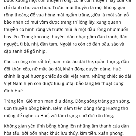
bước xuống một con thuyền rồng, có lẽ con thuyền này xưa kia
chỉ dành cho vua chúa. Trước mũi thuyền là một không gian
rộng thoáng để vua hóng mát ngắm trăng, giữa là một sàn gỗ
bào nhẵn có mui vòm được trang trí lộng lẫy, xung quanh
thuyền có hình rồng và trước mũi là một đầu rồng như muốn
bay lên. Trong khoang thuyền, dàn nhạc gồm đàn tranh, đàn
nguyệt, tì bà, nhị, đàn tam. Ngoài ra còn có đàn bầu, sáo và
cặp sanh để gõ nhịp.
Các ca công còn rất trẻ, nam mặc áo dài the, quần thụng, đầu
đội khăn xếp, nữ mặc áo dài, khăn đóng duyên dáng. Huế
chính là quê hương chiếc áo dài Việt Nam. Những chiếc áo dài
Việt Nam hiện còn được lưu giữ tại bảo tàng Mĩ thuật cung
đình Huế.
Trăng lên. Gió mơn man dịu dàng. Dòng sông trăng gợn sóng,
Con thuyền bồng bềnh. Đêm nằm trên dòng sông Hương thơ
mộng để nghe ca Huế, với tâm trạng chờ đợi rộn lòng,
Không gian yên tĩnh bỗng bừng lên những âm thanh của dàn
hòa tấu, bởi bốn nhạc khúc lưu thủy, kim tiền, xuân phong,