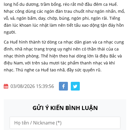
long hổ du dương, trầm bổng, réo rắt mở đầu đêm ca Huế.
Nhạc công dùng các ngón đàn trau chuốt như ngón nhấn, mổ,
vỗ, vả, ngón bấm, day, chớp, búng, ngón phi, ngón rãi. Tiếng
đàn lúc khoan lúc nhặt làm nên tiết tấu xao dộng tận đáy hồn
người.
Ca Huế hình thành từ dòng ca nhạc dân gian và ca nhạc cung
đình, nhã nhạc trang trọng uy nghi nên có thần thái của ca
nhạc thính phòng. Thể hiện theo hai dòng lớn là điệu Bắc và
điệu Nam, với trên sáu mươi tác phẩm thanh nhạc và khí
nhạc. Thú nghe ca Huế tao nhã, đầy sức quyến rũ.
03/08/2026 15:39:56
GỬI Ý KIẾN BÌNH LUẬN