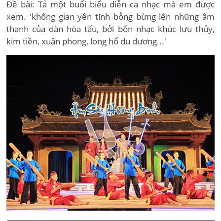
Đề bài: Tả một buổi biểu diễn ca nhạc mà em được
xem. 'không gian yên tĩnh bỗng bừng lên những âm
thanh của dàn hòa tấu, bởi bốn nhạc khúc lưu thủy,
kim tiền, xuân phong, long hổ du dương...'