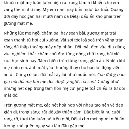
khuôn mặt mẹ luôn luôn hiện ra trong tâm trí khiến cho em
càng thêm nhớ mẹ. Mẹ em năm nay bốn mươi ba tuổi. Quãng
đời dạy học gần hai mươi năm đã Đềlại dấu ấn khó phai trên
gương mặt mẹ.
Những lúc mẹ ngồi chấm bài hay soạn bài, gương mặt trái
xoan thanh tú hơi cúi xuống. Vài sợi tóc loà xoà trên vầng trán
rộng đã thấp thoáng mấy nếp nhăn. Đôi mắt đen vừa dịu dàng
vừa nghiêm khắc chăm chú đọc từng dòng chữ trong bài viết
của học sinh hay đăm chiêu trên từng trang giáo án. Nhiều khi
mẹ nhìn em, ánh mắt yêu thương thay cho bao lời động viên,
an ủi. Cũng có lúc, đôi mắt ấy lại như muốn nói:
Con đừng bao
giờ nói dối mẹ bởi mẹ đọc được ý nghĩ của con!
Dường như
những nét đẹp trong tâm hồn mẹ cứ lặng lẽ toả chiếu ra từ đôi
mắt đó.
Trên gương mặt mẹ, các nét hoà hợp với nhau tạo nên vẻ đẹp
giản dị, trong sáng, rất dễ gây thiện cảm. Đặc biệt là nụ cười
rạng rỡ, tươi tắn luôn nở trên môi, Đềlại cho mọi người một ấn
tượng khó quên ngay sau lần đầu gặp mẹ.