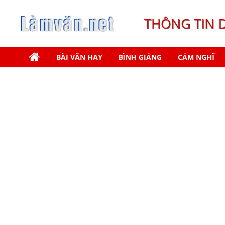
THÔNG TIN 
BÀI VĂN HAY
BÌNH GIẢNG
CẢM NGHĨ