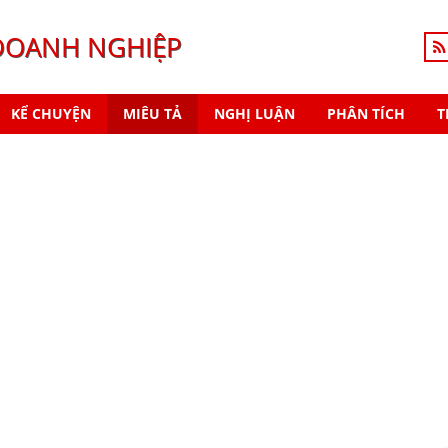
DOANH NGHIỆP
KỂ CHUYỆN
MIÊU TẢ
NGHỊ LUẬN
PHÂN TÍCH
T