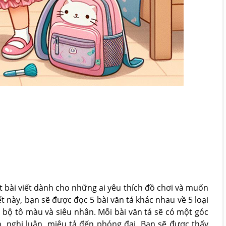
 bài viết dành cho những ai yêu thích đồ chơi và muốn
t này, bạn sẽ được đọc 5 bài văn tả khác nhau về 5 loại
 bộ tô màu và siêu nhân. Mỗi bài văn tả sẽ có một góc
, nghị luận, miêu tả đến phóng đại. Bạn sẽ được thấy