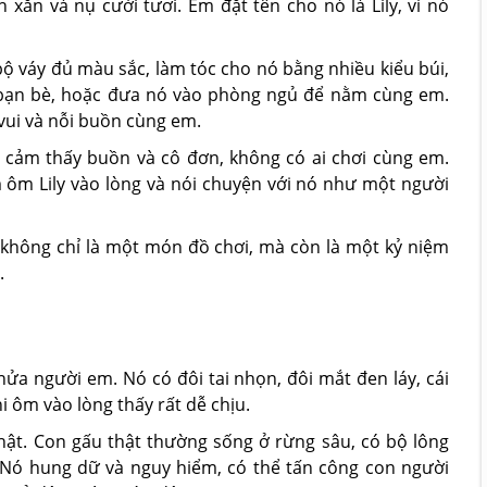
xắn và nụ cười tươi. Em đặt tên cho nó là Lily, vì nó
bộ váy đủ màu sắc, làm tóc cho nó bằng nhiều kiểu búi,
g bạn bè, hoặc đưa nó vào phòng ngủ để nằm cùng em.
 vui và nỗi buồn cùng em.
 cảm thấy buồn và cô đơn, không có ai chơi cùng em.
 ôm Lily vào lòng và nói chuyện với nó như một người
 không chỉ là một món đồ chơi, mà còn là một kỷ niệm
.
a người em. Nó có đôi tai nhọn, đôi mắt đen láy, cái
 ôm vào lòng thấy rất dễ chịu.
ật. Con gấu thật thường sống ở rừng sâu, có bộ lông
Nó hung dữ và nguy hiểm, có thể tấn công con người