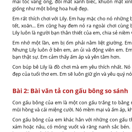
mái tóc vàng óng, đôi mắt xanh biếc, khuôn mặt xinh 
giống như một bông hoa huệ đẹp.
Em rất thích chơi với Lily. Em hay mặc cho nó những 
tết, xoăn... Em cũng hay đem nó ra ngoài chơi cùn
Lily luôn là người bạn thân thiết của em, chia sẻ niềm
Em nhớ một lần, em bị ốm phải nằm liệt giường. Em
Nhưng Lily luôn ở bên em, an ủi và động viên em. Em
bạn thật sự. Em cảm thấy ấm áp và yên tâm hơn.
Con búp bê Lily là đồ chơi mà em yêu thích nhất. Nó
đẹp của tuổi thơ em. Em sẽ luôn giữ gìn và yêu quý nó
Bài 2: Bài văn tả con gấu bông so sánh
Con gấu bông của em là một con gấu trắng to bằng nử
mũi hồng và cái miệng cười. Nó mềm mại và ấm áp, khi
Con gấu bông của em khác hẳn với những con gấu th
xám hoặc nâu, có móng vuốt và răng nanh sắc bén. 