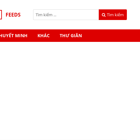
FEEDS
Tìm kiếm
HUYẾT MINH
KHÁC
THƯ GIÃN