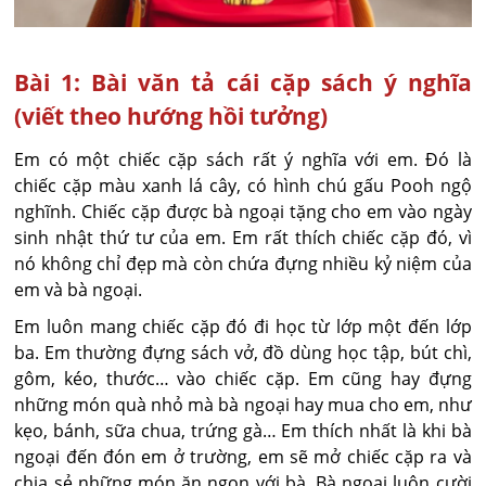
Bài 1: Bài văn tả cái cặp sách ý nghĩa
(viết theo hướng hồi tưởng)
Em có một chiếc cặp sách rất ý nghĩa với em. Đó là
chiếc cặp màu xanh lá cây, có hình chú gấu Pooh ngộ
nghĩnh. Chiếc cặp được bà ngoại tặng cho em vào ngày
sinh nhật thứ tư của em. Em rất thích chiếc cặp đó, vì
nó không chỉ đẹp mà còn chứa đựng nhiều kỷ niệm của
em và bà ngoại.
Em luôn mang chiếc cặp đó đi học từ lớp một đến lớp
ba. Em thường đựng sách vở, đồ dùng học tập, bút chì,
gôm, kéo, thước… vào chiếc cặp. Em cũng hay đựng
những món quà nhỏ mà bà ngoại hay mua cho em, như
kẹo, bánh, sữa chua, trứng gà… Em thích nhất là khi bà
ngoại đến đón em ở trường, em sẽ mở chiếc cặp ra và
chia sẻ những món ăn ngon với bà. Bà ngoại luôn cười