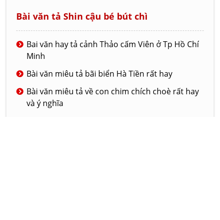
Bài văn tả Shin cậu bé bút chì
Bai văn hay tả cảnh Thảo cấm Viên ở Tp Hồ Chí
Minh
Bài văn miêu tả bãi biển Hà Tiền rất hay
Bài văn miêu tả về con chim chích choè rất hay
và ý nghĩa
Bài văn tả về ngôi trường mới của em
Đoạn văn tả lớp học của em
© 2020 - LAMVAN.NET
GIỚI THIỆU
DỊCH VỤ
LIÊN HỆ