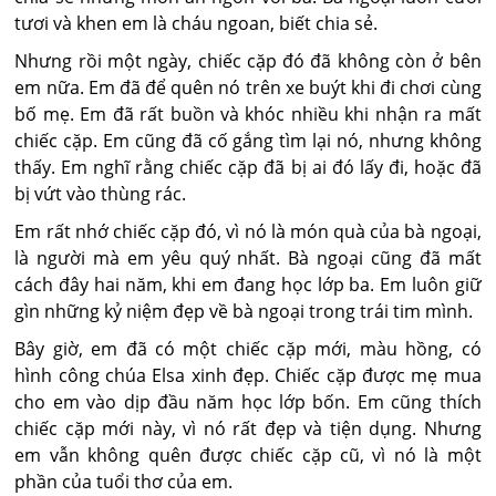
tươi và khen em là cháu ngoan, biết chia sẻ.
Nhưng rồi một ngày, chiếc cặp đó đã không còn ở bên
em nữa. Em đã để quên nó trên xe buýt khi đi chơi cùng
bố mẹ. Em đã rất buồn và khóc nhiều khi nhận ra mất
chiếc cặp. Em cũng đã cố gắng tìm lại nó, nhưng không
thấy. Em nghĩ rằng chiếc cặp đã bị ai đó lấy đi, hoặc đã
bị vứt vào thùng rác.
Em rất nhớ chiếc cặp đó, vì nó là món quà của bà ngoại,
là người mà em yêu quý nhất. Bà ngoại cũng đã mất
cách đây hai năm, khi em đang học lớp ba. Em luôn giữ
gìn những kỷ niệm đẹp về bà ngoại trong trái tim mình.
Bây giờ, em đã có một chiếc cặp mới, màu hồng, có
hình công chúa Elsa xinh đẹp. Chiếc cặp được mẹ mua
cho em vào dịp đầu năm học lớp bốn. Em cũng thích
chiếc cặp mới này, vì nó rất đẹp và tiện dụng. Nhưng
em vẫn không quên được chiếc cặp cũ, vì nó là một
phần của tuổi thơ của em.