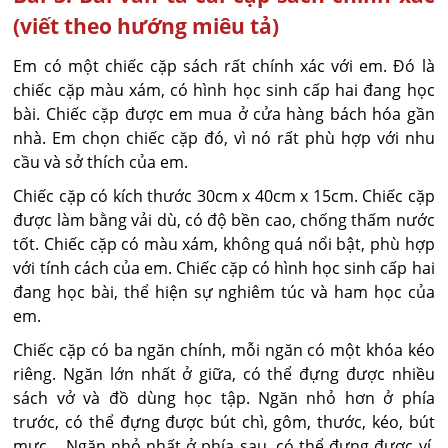
(viết theo hướng miêu tả)
Em có một chiếc cặp sách rất chính xác với em. Đó là
chiếc cặp màu xám, có hình học sinh cấp hai đang học
bài. Chiếc cặp được em mua ở cửa hàng bách hóa gần
nhà. Em chọn chiếc cặp đó, vì nó rất phù hợp với nhu
cầu và sở thích của em.
Chiếc cặp có kích thước 30cm x 40cm x 15cm. Chiếc cặp
được làm bằng vải dù, có độ bền cao, chống thấm nước
tốt. Chiếc cặp có màu xám, không quá nổi bật, phù hợp
với tính cách của em. Chiếc cặp có hình học sinh cấp hai
đang học bài, thể hiện sự nghiêm túc và ham học của
em.
Chiếc cặp có ba ngăn chính, mỗi ngăn có một khóa kéo
riêng. Ngăn lớn nhất ở giữa, có thể đựng được nhiều
sách vở và đồ dùng học tập. Ngăn nhỏ hơn ở phía
trước, có thể đựng được bút chì, gôm, thước, kéo, bút
mực… Ngăn nhỏ nhất ở phía sau, có thể đựng được ví,