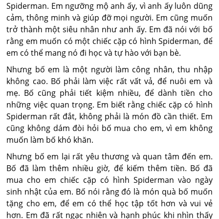
Spiderman. Em ngưỡng mộ anh ấy, vì anh ấy luôn dũng
cảm, thông minh và giúp đỡ mọi người. Em cũng muốn
trở thành một siêu nhân như anh ấy. Em đã nói với bố
rằng em muốn có một chiếc cặp có hình Spiderman, để
em có thể mang nó đi học và tự hào với bạn bè.
Nhưng bố em là một người làm công nhân, thu nhập
không cao. Bố phải làm việc rất vất vả, để nuôi em và
mẹ. Bố cũng phải tiết kiệm nhiều, để dành tiền cho
những việc quan trọng. Em biết rằng chiếc cặp có hình
Spiderman rất đắt, không phải là món đồ cần thiết. Em
cũng không dám đòi hỏi bố mua cho em, vì em không
muốn làm bố khó khăn.
Nhưng bố em lại rất yêu thương và quan tâm đến em.
Bố đã làm thêm nhiều giờ, để kiếm thêm tiền. Bố đã
mua cho em chiếc cặp có hình Spiderman vào ngày
sinh nhật của em. Bố nói rằng đó là món quà bố muốn
tặng cho em, để em có thể học tập tốt hơn và vui vẻ
hơn. Em đã rất ngạc nhiên và hạnh phúc khi nhìn thấy