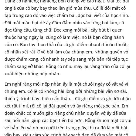
Dáng cô nghiêng nghiêng bôn chồng vở cao ngất. Mái tóc dài
óng ả của cô bay bay theo làn gió mùa thu. Có lẽ đôi mắt cô
tập trung cao độ vào việc chấm bài, đọc bài viết của học sinh.
Đôi mắt màu hạt dẻ ấy đăm đắm nhìn vào từng bài làm, cô
đọc từng câu, từng chữ. Đọc xong mỗi bài, cây bút bi quen
thuộc hàng ngày lại cùng cô làm việc, nó là bạn đồng hành
của cô. Bàn tay thon thả của cô ghi điểm nhanh thoăn thoắt,
cô nhận xét rất kĩ về bài làm của chúng em. Những quyển vở
được chấm xong, cô nhanh tay xếp sang một bên rồi tiếp tục
chấm sang vở khác. Bỗng cô nhíu mày lại, vầng trán của cô lại
xuất hiện những nếp nhăn.
Em nghĩ rằng mỗi nếp nhăn ấy là một chuỗi ngày cô vất vả vì
chúng em. Có lẽ cô không hài lòng bởi những bài văn sơ sài,
thiếu ý, trình bày thiếu cẩn thận... Cô ghi điểm và ghi lời nhận
xét rất tỉ mỉ, rồi cô lại đặt quyến vở ấy riêng một góc bàn. Em
đoán chắc cô muốn gặp riêng chủ nhân quyển vở ấy để sửa
sai, uốn nắn, giúp các bạn tiến bộ hơn. Bỗng khuôn mặt cô vui
vẻ hẳn lên và nở nụ cười trên trang giấy, thì ra đó là một bài
văn hay, giàu cảm xúc, trình bày sạch đẹp đã đưa vào mắt cô.