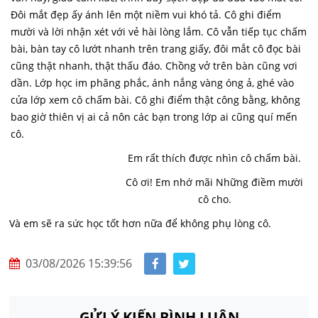
Đôi mắt đẹp ấy ánh lên một niềm vui khó tả. Cô ghi điểm
mười và lời nhận xét với vẻ hài lòng lắm. Cô vẫn tiếp tục chấm
bài, bàn tay cô lướt nhanh trên trang giấy, đôi mắt cô đọc bài
cũng thật nhanh, thật thấu đáo. Chồng vở trên bàn cũng vơi
dần. Lớp học im phăng phắc, ánh nắng vàng óng ả, ghé vào
cửa lớp xem cô chấm bài. Cô ghi điểm thật công bằng, không
bao giờ thiên vị ai cả nôn các bạn trong lớp ai cũng quí mến
cô.
Em rất thích được nhìn cô chấm bài.
Cô ơi! Em nhớ mãi Những điềm mười
cô cho.
Và em sẽ ra sức học tốt hơn nữa để không phụ lòng cô.
03/08/2026 15:39:56
GỬI Ý KIẾN BÌNH LUẬN