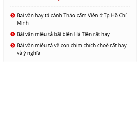
Bai văn hay tả cảnh Thảo cấm Viên ở Tp Hồ Chí
Minh
Bài văn miêu tả bãi biển Hà Tiền rất hay
Bài văn miêu tả về con chim chích choè rất hay
và ý nghĩa
Bài văn tả về ngôi trường mới của em
Đoạn văn tả lớp học của em
© 2020 - LAMVAN.NET
GIỚI THIỆU
DỊCH VỤ
LIÊN HỆ
Hôm nay:
5104
Tháng này:
693814