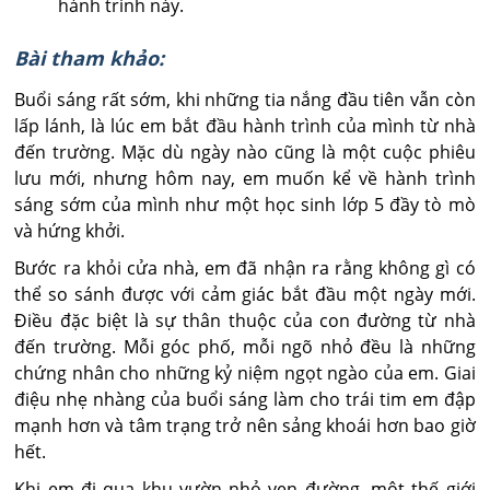
hành trình này.
Bài tham khảo:
Buổi sáng rất sớm, khi những tia nắng đầu tiên vẫn còn
lấp lánh, là lúc em bắt đầu hành trình của mình từ nhà
đến trường. Mặc dù ngày nào cũng là một cuộc phiêu
lưu mới, nhưng hôm nay, em muốn kể về hành trình
sáng sớm của mình như một học sinh lớp 5 đầy tò mò
và hứng khởi.
Bước ra khỏi cửa nhà, em đã nhận ra rằng không gì có
thể so sánh được với cảm giác bắt đầu một ngày mới.
Điều đặc biệt là sự thân thuộc của con đường từ nhà
đến trường. Mỗi góc phố, mỗi ngõ nhỏ đều là những
chứng nhân cho những kỷ niệm ngọt ngào của em. Giai
điệu nhẹ nhàng của buổi sáng làm cho trái tim em đập
mạnh hơn và tâm trạng trở nên sảng khoái hơn bao giờ
hết.
Khi em đi qua khu vườn nhỏ ven đường, một thế giới