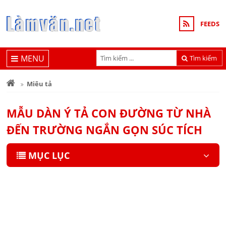
FEEDS
MENU
Tìm kiếm
Miêu tả
MẪU DÀN Ý TẢ CON ĐƯỜNG TỪ NHÀ
ĐẾN TRƯỜNG NGẮN GỌN SÚC TÍCH
MỤC LỤC