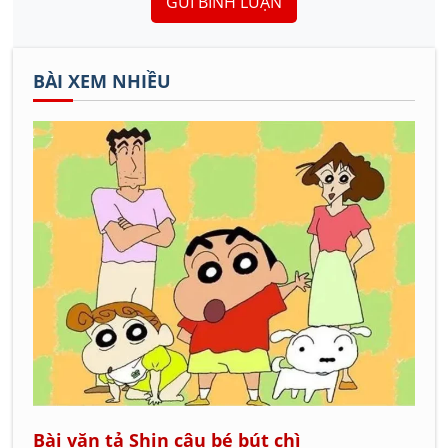
GỬI BÌNH LUẬN
BÀI XEM NHIỀU
Bài văn tả Shin cậu bé bút chì