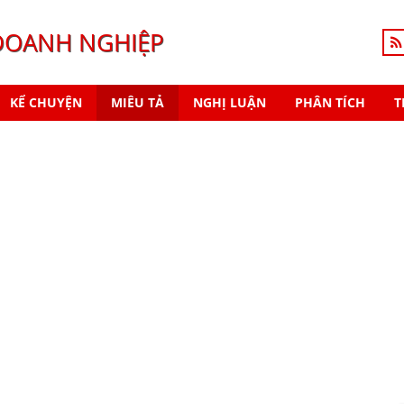
DOANH NGHIỆP
KỂ CHUYỆN
MIÊU TẢ
NGHỊ LUẬN
PHÂN TÍCH
T