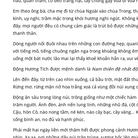
nâu, quần thâm, cổ đeo tràng hạt, tay chống gậy vừa đi vừ
Em theo ông bà, cha mẹ đi từ chùa Ngoài vào chùa Trong, th
kính, uy nghi, trầm mặc trong khói hương nghi ngút. Không kh
đây, mọi người đều có chung cảm giác là trút bỏ được những
thanh thản.
Dòng người nối đuôi nhau trên những con đường hẹp, quanh 
với tiếng mõ, tiếng chuông ngân nga trong khoảng không êm 
uống một bát nước lão mai lại thấy khoẻ khoắn hẳn ra, vui vẻ
Động Hương Tích được mệnh danh là
Nam thiên đệ nhất độ
Lên đến đây, từ trên cao nhìn xuống, cả bầu trời, mặt đất 
Rừng mơ, rừng mận nở hoa trắng xoá cả vùng đồi núi xung 
Động ăn sâu trong lòng núi, trông giống như một chiếc hàm
trăm người. Ánh đèn, ánh nến lung linh, những nhũ đá, cột 
Cậu, hòn Cô, nào nong tằm, né kén, nào cây bạc, cây vàng.
sống bình an, no đủ và hạnh phúc.
Phải mất hai ngày liền mới thăm hết được phong cảnh Hương
nhìn. Xa xa, nơi những dãy núi trập trùng, sương bốc lên 