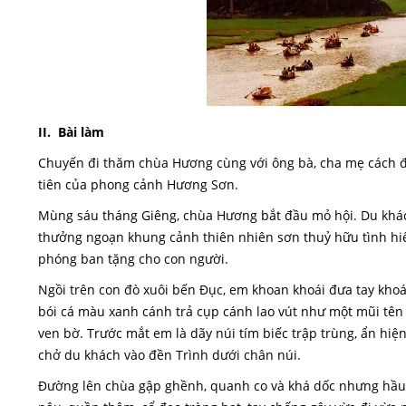
II. Bài làm
Chuyến đi thăm chùa Hương cùng với ông bà, cha mẹ cách 
tiên của phong cảnh Hương Sơn.
Mùng sáu tháng Giêng, chùa Hương bắt đầu mỏ hội. Du khá
thưởng ngoạn khung cảnh thiên nhiên sơn thuỷ hữu tình hi
phóng ban tặng cho con người.
Ngồi trên con đò xuôi bến Đục, em khoan khoái đưa tay kho
bói cá màu xanh cánh trả cụp cánh lao vút như một mũi tên
ven bờ. Trước mắt em là dãy núi tím biếc trập trùng, ẩn h
chở du khách vào đền Trình dưới chân núi.
Đường lên chùa gập ghềnh, quanh co và khá dốc nhưng hầu 