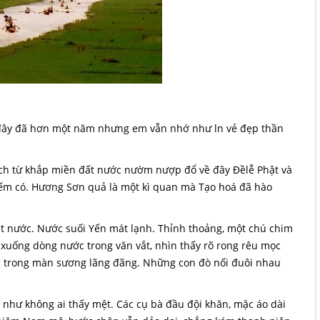
đây đã hơn một năm nhưng em vẫn nhớ như ln vẻ đẹp thần
ch từ khắp miền đất nước nườm nượp đổ về đây Đềlễ Phật và
ếm có. Hương Sơn quả là một kì quan mà Tạo hoá đã hào
át nước. Nước suối Yến mát lạnh. Thỉnh thoảng, một chú chim
 xuống dòng nước trong văn vắt, nhìn thấy rõ rong rêu mọc
iện trong màn sương lãng đãng. Những con đò nối đuôi nhau
như không ai thấy mệt. Các cụ bà đầu đội khăn, mặc áo dài