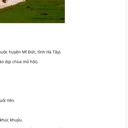
uộc huyện Mĩ Đức, tỉnh Hà Tây).
ào dịp chùa mỏ hội).
uối Yến.
 khúc khuỷu.