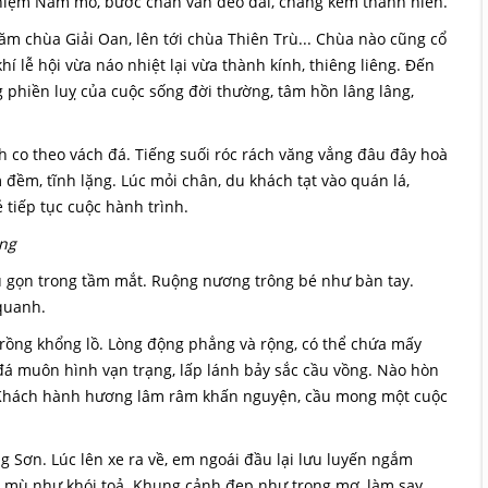
a niệm Nam mô, bước chân vẫn dẻo dai, chẳng kém thanh niên.
ăm chùa Giải Oan, lên tới chùa Thiên Trù... Chùa nào cũng cổ
í lễ hội vừa náo nhiệt lại vừa thành kính, thiêng liêng. Đến
 phiền luỵ của cuộc sống đời thường, tâm hồn lâng lâng,
co theo vách đá. Tiếng suối róc rách văng vẳng đâu đây hoà
đềm, tĩnh lặng. Lúc mỏi chân, du khách tạt vào quán lá,
 tiếp tục cuộc hành trình.
ng
thu gọn trong tầm mắt. Ruộng nương trông bé như bàn tay.
quanh.
 rồng khổng lồ. Lòng động phẳng và rộng, có thể chứa mấy
đá muôn hình vạn trạng, lấp lánh bảy sắc cầu vồng. Nào hòn
.. Khách hành hương lâm râm khấn nguyện, cầu mong một cuộc
 Sơn. Lúc lên xe ra về, em ngoái đầu lại lưu luyến ngắm
mù mù như khói toả. Khung cảnh đẹp như trong mơ, làm say