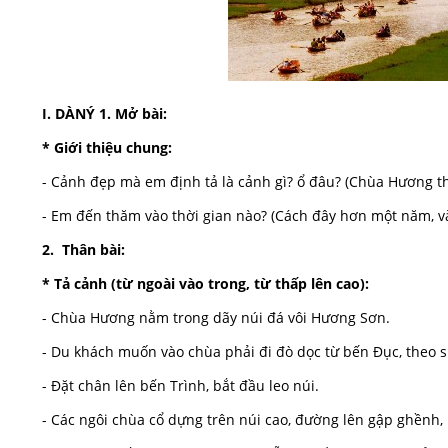
I. DÀNÝ 1. Mở bài:
* Giới thiệu chung:
- Cảnh đẹp mà em định tả là cảnh gì? ổ đâu? (Chùa Hương th
- Em đến thăm vào thời gian nào? (Cách đây hơn một năm, v
2. Thân bài:
* Tả cảnh (từ ngoài vào trong, từ thấp lên cao):
- Chùa Hương nằm trong dãy núi đá vôi Hương Sơn.
- Du khách muốn vào chùa phải đi đò dọc từ bến Đục, theo s
- Đặt chân lên bến Trình, bắt đầu leo núi.
- Các ngôi chùa cổ dựng trên núi cao, đường lên gập ghềnh,