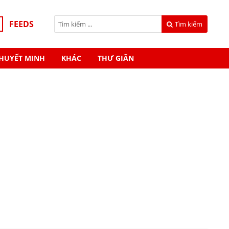
FEEDS
Tìm kiếm
HUYẾT MINH
KHÁC
THƯ GIÃN