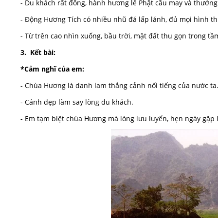
- Du khách rất đông, hành hương lễ Phật cầu may và thưởn
- Động Hương Tích có nhiều nhũ đá lấp lánh, đủ mọi hình th
- Từ trên cao nhìn xuống, bầu trời, mặt đất thu gọn trong tầ
3. Kết bài:
*Cảm nghĩ của em:
- Chùa Hương là danh lam thắng cảnh nổi tiếng của nước ta
- Cảnh đẹp làm say lòng du khách.
- Em tạm biệt chùa Hương mà lòng lưu luyến, hẹn ngày gặp l