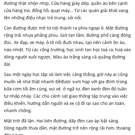
đường thật nhộn nhịp. Cửa hàng giày dép, quần áo bên cạnh
cửa hàng tivi, đổng hồ, quạt máy... Từ các quán giải khát vang
lên những điệu nhạc trẻ trung, sỏi nổi.
Con đường được mở từ nội thành ra phía ngoại ô. Mặt đường
rộng trải nhựa phẳng phiu. Giờ tan tầm, đường phố càng đông
đúc. Xe đạp, xe máy, ô-tô nối đuôi nhau, tạo nên cảnh ồn ào,
náo nhiệt. Từ các cổng trường, học sinh tan học toả ra, hoà vào
dòng người xuôi ngược. Màu áo trắng sáng cả quãng đường
dài.
Sau một ngày học tập và làm việc căng thẳng, giờ này ai cũng
muốn về nhà thật nhanh Đềđược sum họp với gia đình trong
bữa cơm tối ấm cúng, vui vẻ. ở ngã tư, đèn xanh đèn đỏ tuần
tự nhấp nháy. Các chú cảnh sát giao thông tập trung vào việc
điều khiển, hướng dẫn người và xe cộ đi lại sao cho an toàn,
nhanh chống.
Mặt trời đã lặn. Hai bên đường, dãy đèn cao áp bật sáng.
Dòng người thưa dần, mặt đường trở nên rộng rãi hơn, thoáng