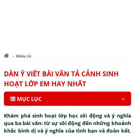
Miêu tả
DÀN Ý VIẾT BÀI VĂN TẢ CẢNH SINH
HOẠT LỚP EM HAY NHẤT
MỤC LỤC
Khám phá sinh hoạt lớp học sôi động và ý nghĩa
qua ba bài văn: từ sự sôi động đến những khoảnh
khắc bình dị và ý nghĩa của tình bạn và đoàn kết.