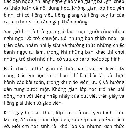
Các bạn học sinh lắng nghe giáo viên giảng bài, ghi chép
và thảo luận về nội dung học. Không gian lớp học yên
bình, chỉ có tiếng viết, tiếng giảng và tiếng suy tư của
các em học sinh tràn ngập khắp phòng.
Sau giờ học là thời gian giải lao, mọi người cùng nhau
nghỉ ngơi và trò chuyện. Có những bạn thích ngồi lại
trên bàn, nhâm nhi ly sữa và thưởng thức những chiếc
bánh ngọt tự làm, trong khi những bạn khác thì chơi
những trò chơi nhỏ như cờ vua, cờ caro hoặc xếp hình.
Buổi chiều là thời gian để thực hành và rèn luyện kỹ
năng. Các em học sinh chăm chỉ làm bài tập và thực
hành các bài toán, trong khi giáo viên lưu ý và hướng
dẫn từng bước một. Không gian lớp học trở nên sôi
động hơn với tiếng nhấp nháy của bút viết trên giấy và
tiếng giải thích từ giáo viên.
Khi ngày học kết thúc, lớp học trở nên yên bình hơn.
Mọi người cùng nhau dọn dẹp, sắp xếp bàn ghế và sách
vở. Mỗi em học sinh rời khỏi lớp với những kiến thức