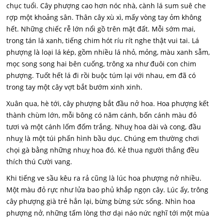
chục tuổi. Cây phượng cao hơn nóc nhà, cành lá sum suê che
rợp một khoảng sân. Thân cây xù xì, mấy vòng tay ỏm không
hết. Những chiếc rễ lớn nổi gồ trên mặt đất. Mỗi sớm mai,
trong tán lá xanh, tiếng chim hót ríu rít nghe thật vui tai. Lá
phượng là loại lá kép, gồm nhiều lá nhỏ, mỏng, màu xanh sẫm,
mọc song song hai bên cuống, trông xa như đuôi con chim
phượng. Tuốt hết lá đi rồi buộc túm lại với nhau, em đã có
trong tay một cây vợt bắt bướm xinh xinh.
Xuân qua, hè tới, cây phượng bắt đầu nở hoa. Hoa phượng kết
thành chùm lớn, mỗi bông có năm cánh, bốn cánh màu đỏ
tươi và một cánh lốm đốm trắng. Nhuỵ hoa dài và cong, đầu
nhuỵ là một túi phấn hình bầu dục. Chúng em thường chơi
chọi gà bằng những nhuỵ hoa đó. Kẻ thua người thắng đều
thích thú Cười vang.
Khi tiếng ve sầu kêu ra rả cũng là lúc hoa phượng nở nhiều.
Một màu đỏ rực như lửa bao phủ khắp ngọn cây. Lúc ấy, trông
cây phượng già trẻ hẳn lại, bừng bừng sức sống. Nhìn hoa
phượng nở, những tấm lòng thơ dại náo nức nghĩ tới một mùa