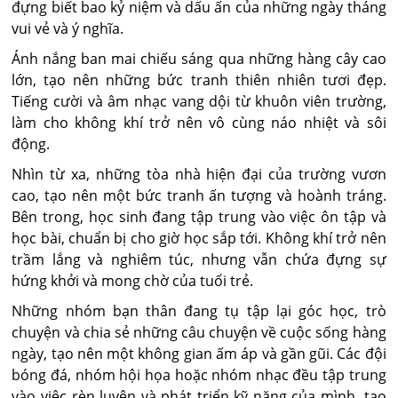
đựng biết bao kỷ niệm và dấu ấn của những ngày tháng
vui vẻ và ý nghĩa.
Ánh nắng ban mai chiếu sáng qua những hàng cây cao
lớn, tạo nên những bức tranh thiên nhiên tươi đẹp.
Tiếng cười và âm nhạc vang dội từ khuôn viên trường,
làm cho không khí trở nên vô cùng náo nhiệt và sôi
động.
Nhìn từ xa, những tòa nhà hiện đại của trường vươn
cao, tạo nên một bức tranh ấn tượng và hoành tráng.
Bên trong, học sinh đang tập trung vào việc ôn tập và
học bài, chuẩn bị cho giờ học sắp tới. Không khí trở nên
trầm lắng và nghiêm túc, nhưng vẫn chứa đựng sự
hứng khởi và mong chờ của tuổi trẻ.
Những nhóm bạn thân đang tụ tập lại góc học, trò
chuyện và chia sẻ những câu chuyện về cuộc sống hàng
ngày, tạo nên một không gian ấm áp và gần gũi. Các đội
bóng đá, nhóm hội họa hoặc nhóm nhạc đều tập trung
vào việc rèn luyện và phát triển kỹ năng của mình, tạo