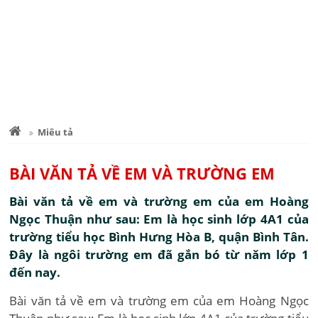
Miêu tả
BÀI VĂN TẢ VỀ EM VÀ TRƯỜNG EM
Bài văn tả về em và trường em của em Hoàng
Ngọc Thuận như sau: Em là học sinh lớp 4A1 của
trường tiểu học Bình Hưng Hòa B, quận Bình Tân.
Đây là ngôi trường em đã gắn bó từ năm lớp 1
đến nay.
Bài văn tả về em và trường em của em Hoàng Ngọc