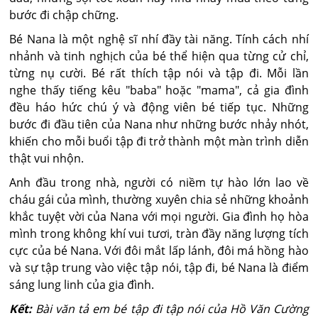
bước đi chập chững.
Bé Nana là một nghệ sĩ nhí đầy tài năng. Tính cách nhí
nhảnh và tinh nghịch của bé thể hiện qua từng cử chỉ,
từng nụ cười. Bé rất thích tập nói và tập đi. Mỗi lần
nghe thấy tiếng kêu "baba" hoặc "mama", cả gia đình
đều háo hức chú ý và động viên bé tiếp tục. Những
bước đi đầu tiên của Nana như những bước nhảy nhót,
khiến cho mỗi buổi tập đi trở thành một màn trình diễn
thật vui nhộn.
Anh đầu trong nhà, người có niềm tự hào lớn lao về
cháu gái của mình, thường xuyên chia sẻ những khoảnh
khắc tuyệt vời của Nana với mọi người. Gia đình họ hòa
mình trong không khí vui tươi, tràn đầy năng lượng tích
cực của bé Nana. Với đôi mắt lấp lánh, đôi má hồng hào
và sự tập trung vào việc tập nói, tập đi, bé Nana là điểm
sáng lung linh của gia đình.
Kết:
Bài văn tả em bé tập đi tập nói của Hồ Văn Cường