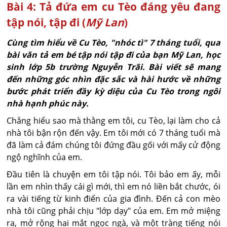
Bài 4: Tả đứa em cu Tèo đáng yêu đang
tập nói, tập đi (
Mỹ Lan
)
Cùng tìm hiểu về Cu Tèo, "nhóc tì" 7 tháng tuổi, qua
bài văn tả em bé tập nói tập đi của bạn Mỹ Lan, học
sinh lớp 5b trường Nguyễn Trãi. Bài viết sẽ mang
đến những góc nhìn đặc sắc và hài hước về những
bước phát triển đầy kỳ diệu của Cu Tèo trong ngôi
nhà hạnh phúc này.
Chẳng hiểu sao mà thằng em tôi, cu Tèo, lại làm cho cả
nhà tôi bận rộn đến vậy. Em tôi mới có 7 tháng tuổi mà
đã làm cả đám chúng tôi đứng đầu gối với mấy cử động
ngộ nghĩnh của em.
Đầu tiên là chuyện em tôi tập nói. Tôi bảo em ấy, mỗi
lần em nhìn thấy cái gì mới, thì em nó liền bắt chước, ói
ra vài tiếng từ kinh điển của gia đình. Đến cả con mèo
nhà tôi cũng phải chịu "lớp dạy" của em. Em mở miệng
ra, mở rộng hai mắt ngọc ngà, và một tràng tiếng nói