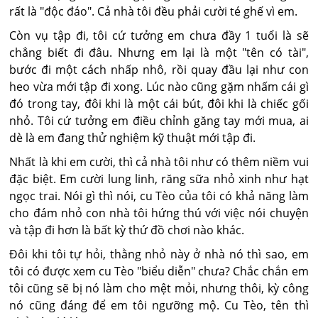
rất là "độc đáo". Cả nhà tôi đều phải cười té ghế vì em.
Còn vụ tập đi, tôi cứ tưởng em chưa đầy 1 tuổi là sẽ
chẳng biết đi đâu. Nhưng em lại là một "tên có tài",
bước đi một cách nhấp nhô, rồi quay đầu lại như con
heo vừa mới tập đi xong. Lúc nào cũng gặm nhấm cái gì
đó trong tay, đôi khi là một cái bút, đôi khi là chiếc gối
nhỏ. Tôi cứ tưởng em điều chỉnh găng tay mới mua, ai
dè là em đang thử nghiệm kỹ thuật mới tập đi.
Nhất là khi em cười, thì cả nhà tôi như có thêm niềm vui
đặc biệt. Em cười lung linh, răng sữa nhỏ xinh như hạt
ngọc trai. Nói gì thì nói, cu Tèo của tôi có khả năng làm
cho đám nhỏ con nhà tôi hứng thú với việc nói chuyện
và tập đi hơn là bất kỳ thứ đồ chơi nào khác.
Đôi khi tôi tự hỏi, thằng nhỏ này ở nhà nó thì sao, em
tôi có được xem cu Tèo "biểu diễn" chưa? Chắc chắn em
tôi cũng sẽ bị nó làm cho mệt mỏi, nhưng thôi, kỳ công
nó cũng đáng để em tôi ngưỡng mộ. Cu Tèo, tên thì