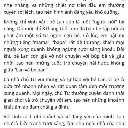
nhẹ nhàng, và những chiếc nơ trên đầu em thường
xuyên rơi lệch, tạo nên hình ảnh đáng yêu khó cưỡng.
Không chỉ xinh xắn, bé Lan còn là một "người nói" tài
năng. Dù mới chỉ 8 tháng tuổi, em đã bập bẹ tập nói và
phát âm một số từ ngôn ngữ bé. Có lúc, em bật mí
những tiếng "mama", "baba" rất dễ thương, khiến mọi
người xung quanh không ngừng cười sảng khoái. Đôi
khi, bé Lan còn giả vờ nói chuyện với búp bê và gấu
nhồi, tạo nên những cuộc trò chuyện hài hước không
giữa "Lan và bè bạn".
Cả nhà chú Tư vui mừng và tự hào với bé Lan, vì bé là
đứa trẻ nhanh nhẹn và rất quan tâm đến môi trường
xung quanh. Mọi ngày, chú Tư thường xuyên dành thời
gian chơi và trò chuyện với em, tạo nên những khoảnh
khắc ấm áp đậm chất gia đình.
Với tính cách nhí nhảnh và sự đáng yêu của mình, Lan
như là bức tranh tươi sáng, làm cho ngôi nhà của chú