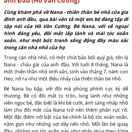
anh Đầu (Hồ Văn Cường)
Cùng khám phá về Nana - thiên thần bé nhỏ của gia
đình anh đầu, qua bài văn tả một em bé đang tập đi
tập nói của Hồ Văn Cường. Bé Nana, với vẻ ngoại
hình đáng yêu, đôi mắt lấp lánh và mái tóc xoắn
xoắn, như một bức tranh sống động đầy màu sắc
trong căn nhà nhỏ của họ
Trong căn nhà nhỏ, có một chút bảo bối quý giá, tên là
Nana - cháu gái của anh đầu. Với tuổi 8 tháng, Nana là
một thiên thần nhỏ xinh xắn, sinh vào tháng 7, năm con
Heo, nở ra như một điệu nhảy của thiên thần bé nhỏ.
Bé Nana bụ bập, với đôi má phúng phính cực kỳ dễ
thương. Bé có đôi mắt to tròn, long lanh như những
viên ngọc bé, đặc biệt là khi bé cười, ánh sáng nhấp nhô
làm cho đôi mắt của Nana trở nên thêm phần rực rỡ.
Một đặc điểm nổi bật của bé chính là bộ tóc xoắn xoắn,
nằm gọn như những sợi dây nến nhỏ. Mỗi lần bé quay
đầu, những sợi tóc xoắn này như nhảy múa theo từng