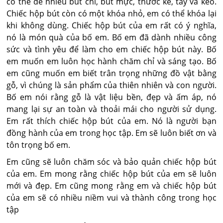
có thể để nhiều bút chì, bút mực, thước kẻ, tẩy và kéo.
Chiếc hộp bút còn có một khóa nhỏ, em có thể khóa lại
khi không dùng. Chiếc hộp bút của em rất có ý nghĩa,
nó là món quà của bố em. Bố em đã dành nhiều công
sức và tình yêu để làm cho em chiếc hộp bút này. Bố
em muốn em luôn học hành chăm chỉ và sáng tạo. Bố
em cũng muốn em biết trân trọng những đồ vật bằng
gỗ, vì chúng là sản phẩm của thiên nhiên và con người.
Bố em nói rằng gỗ là vật liệu bền, đẹp và ấm áp, nó
mang lại sự an toàn và thoải mái cho người sử dụng.
Em rất thích chiếc hộp bút của em. Nó là người bạn
đồng hành của em trong học tập. Em sẽ luôn biết ơn và
tôn trọng bố em.
Em cũng sẽ luôn chăm sóc và bảo quản chiếc hộp bút
của em. Em mong rằng chiếc hộp bút của em sẽ luôn
mới và đẹp. Em cũng mong rằng em và chiếc hộp bút
của em sẽ có nhiều niềm vui và thành công trong học
tập