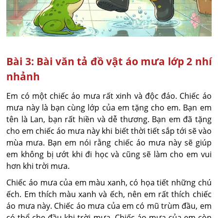
Bài 3: Bài văn tả đồ vật áo mưa lớp 2 nhí
nhảnh
Em có một chiếc áo mưa rất xinh và độc đáo. Chiếc áo
mưa này là bạn cùng lớp của em tặng cho em. Bạn em
tên là Lan, bạn rất hiền và dễ thương. Bạn em đã tặng
cho em chiếc áo mưa này khi biết thời tiết sắp tới sẽ vào
mùa mưa. Bạn em nói rằng chiếc áo mưa này sẽ giúp
em không bị ướt khi đi học và cũng sẽ làm cho em vui
hơn khi trời mưa.
Chiếc áo mưa của em màu xanh, có họa tiết những chú
ếch. Em thích màu xanh và ếch, nên em rất thích chiếc
áo mưa này. Chiếc áo mưa của em có mũ trùm đầu, em
có thể che đầu khi trời mưa. Chiếc áo mưa của em còn