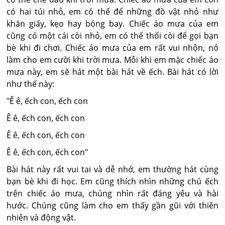
có hai túi nhỏ, em có thể để những đồ vật nhỏ như
khăn giấy, kẹo hay bóng bay. Chiếc áo mưa của em
cũng có một cái còi nhỏ, em có thể thổi còi để gọi bạn
bè khi đi chơi. Chiếc áo mưa của em rất vui nhộn, nó
làm cho em cười khi trời mưa. Mỗi khi em mặc chiếc áo
mưa này, em sẽ hát một bài hát về ếch. Bài hát có lời
như thế này:
"Ê ê, ếch con, ếch con
Ê ê, ếch con, ếch con
Ê ê, ếch con, ếch con
Ê ê, ếch con, ếch con"
Bài hát này rất vui tai và dễ nhớ, em thường hát cùng
bạn bè khi đi học. Em cũng thích nhìn những chú ếch
trên chiếc áo mưa, chúng nhìn rất đáng yêu và hài
hước. Chúng cũng làm cho em thấy gần gũi với thiên
nhiên và động vật.