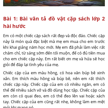
Bài 1: Bài văn tả đồ vật cặp sách lớp 2
hài hước
Em có một chiếc cặp sách rất đẹp và độc đáo. Chiếc cặp
này là món quà đặc biệt mà mẹ em mua cho em trước
khi khai giảng năm học mới. Mẹ em đã phải làm việc rất
chăm chỉ, từ sáng sớm đến tối muộn, để có đủ tiền mua
cho em chiếc cặp này. Em rất biết ơn mẹ và hứa sẽ học
giỏi để đáp lại tình yêu của mẹ.
Chiếc cặp của em màu hồng, có hoa văn búp bê xinh
xắn. Em thích màu hồng và búp bê, nên em rất thích
chiếc cặp này. Chiếc cặp của em có nhiều ngăn, em có
thể để nhiều sách vở và đồ dùng học tập. Chiếc cặp của
em còn có quai đeo, em có thể đeo lên vai hoặc xách
tay. Chiếc cặp của em cũng rất nhẹ, không làm em mệt
mỏi khi mang nó.