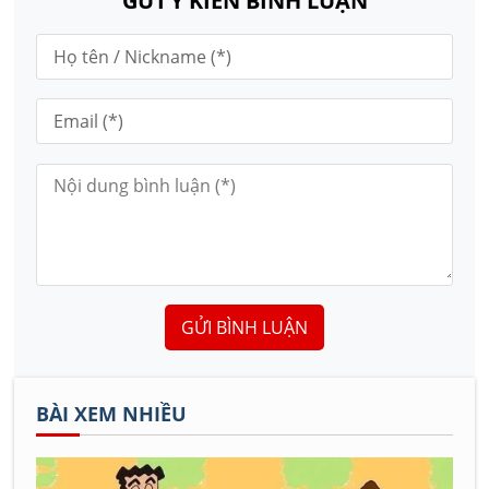
GỬI Ý KIẾN BÌNH LUẬN
GỬI BÌNH LUẬN
BÀI XEM NHIỀU