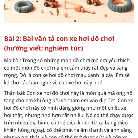
Bài 2: Bài văn tả con xe hơi đồ chơi
(hướng viết: nghiêm túc)
Mở bài: Trong số những món đồ chơi mà em yêu thích,
có một món đồ chơi mà em cảm thấy rất đẹp và sang
trọng. Đó là con xe hơi đồ chơi màu xanh lá cây. Em sẽ
kể cho các bạn nghe về con xe hơi này nhé.
Thân bài: Con xe hơi đồ chơi này là món quà mà ông nội
tặng cho em khi ông nội về thăm em vào dịp Tết. Con xe
hơi đồ chơi này có hình dáng giống như một chiếc xe
hơi thật, nhưng nhỏ hơn rất nhiều. Nó có thể chạy được
trên nhiều địa hình, có thể điều khiển từ xa bằng điều
khiển hồng ngoại, có thể phát ra âm thanh và ánh sáng
như xe hơi thật, và còn có thể mở được cửa và cốp xe