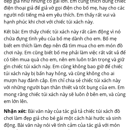
đẹp giả như những cô gái lớn. Em cũng thích dùng chiếc
điện thoại giả để giả vờ gọi điện cho bố mẹ, hay cho các
người nổi tiếng mà em yêu thích. Em thấy rất vui và
hạnh phúc khi chơi với chiếc túi xách này.
Kết bài: Em thấy chiếc túi xách này rất cảm động vì nó
chứa đựng tình yêu của bố mẹ dành cho em. Bố mẹ
biết em thích làm đẹp nên đã tìm mua cho em món đồ
chơi này. Em cũng biết bố mẹ phải làm việc rất vất vả để
có tiền mua quà cho em, nên em luôn trân trọng và giữ
gìn chiếc túi xách này. Em cũng không bao giờ để chiếc
túi xách này bị bẩn hay hỏng, và cũng không cho ai
mượn hay đánh cắp. Em chỉ chia sẻ chiếc túi xách này
với những người bạn thân thiết và tốt bụng của em. Em
mong rằng chiếc túi xách này sẽ luôn ở bên em, và cùng
em lớn lên.
Nhận xét:
Bài văn này của tác giả tả chiếc túi xách đồ
chơi làm đẹp giả cho bé gái một cách hài hước và sinh
động. Bài văn này nói về tình cảm của tác giả với món