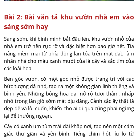
Bài 2: Bài văn tả khu vườn nhà em vào
sáng sớm hay
Sáng sớm, khi bình minh bắt đầu lên, khu vườn nhỏ của
nhà em trở nên rực rỡ và đặc biệt hơn bao giờ hết. Tia
nắng mềm mại từ phía đông lan tỏa trên mặt đất, làm
nhấn nhá cho màu xanh mướt của lá cây và sắc tím của
các loài hoa.
Bên góc vườn, có một góc nhỏ được trang trí với các
bức tượng đá nhỏ, tạo ra một không gian linh thiêng và
bình yên. Những bông hoa dại nở rộ tươi thắm, nhấp
nhô trong làn gió sớm mát dịu dàng. Cảnh sắc ấy thật là
đẹp đẽ và lôi cuốn, khiến cho ai đi qua cũng phải ngừng
lại để thưởng ngoạn.
Cây cỏ xanh um tùm trải dài khắp nơi, tạo nên một cảm
giác thư giãn và yên bình. Tiếng chim hót líu lo từ