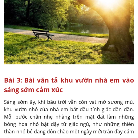
Bài 3: Bài văn tả khu vườn nhà em vào
sáng sớm cảm xúc
Sáng sớm ấy, khi bầu trời vẫn còn vạt mờ sương mù,
khu vườn nhỏ của nhà em bắt đầu tỉnh giấc dần dần.
Mỗi bước chân nhẹ nhàng trên mặt đất làm những
bông hoa nhỏ bật dậy từ giấc ngủ, như những thiên
thần nhỏ bé đang đón chào một ngày mới tràn đầy cảm