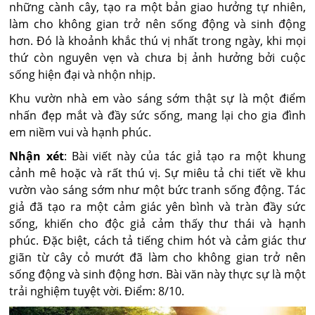
những cành cây, tạo ra một bản giao hưởng tự nhiên,
làm cho không gian trở nên sống động và sinh động
hơn. Đó là khoảnh khắc thú vị nhất trong ngày, khi mọi
thứ còn nguyên vẹn và chưa bị ảnh hưởng bởi cuộc
sống hiện đại và nhộn nhịp.
Khu vườn nhà em vào sáng sớm thật sự là một điểm
nhấn đẹp mắt và đầy sức sống, mang lại cho gia đình
em niềm vui và hạnh phúc.
Nhận xét
: Bài viết này của tác giả tạo ra một khung
cảnh mê hoặc và rất thú vị. Sự miêu tả chi tiết về khu
vườn vào sáng sớm như một bức tranh sống động. Tác
giả đã tạo ra một cảm giác yên bình và tràn đầy sức
sống, khiến cho độc giả cảm thấy thư thái và hạnh
phúc. Đặc biệt, cách tả tiếng chim hót và cảm giác thư
giãn từ cây cỏ mướt đã làm cho không gian trở nên
sống động và sinh động hơn. Bài văn này thực sự là một
trải nghiệm tuyệt vời. Điểm: 8/10.