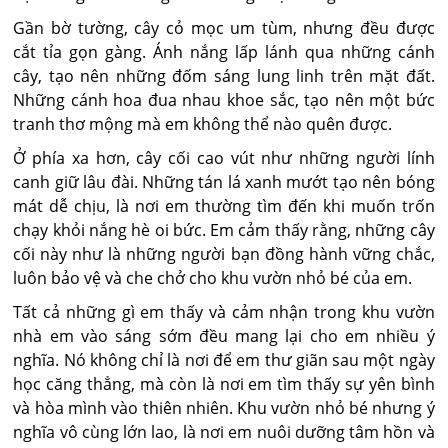
Gần bờ tường, cây cỏ mọc um tùm, nhưng đều được
cắt tỉa gọn gàng. Ánh nắng lấp lánh qua những cánh
cây, tạo nên những đốm sáng lung linh trên mặt đất.
Những cánh hoa đua nhau khoe sắc, tạo nên một bức
tranh thơ mộng mà em không thể nào quên được.
Ở phía xa hơn, cây cối cao vút như những người lính
canh giữ lâu đài. Những tán lá xanh mướt tạo nên bóng
mát dễ chịu, là nơi em thường tìm đến khi muốn trốn
chạy khỏi nắng hè oi bức. Em cảm thấy rằng, những cây
cối này như là những người bạn đồng hành vững chắc,
luôn bảo vệ và che chở cho khu vườn nhỏ bé của em.
Tất cả những gì em thấy và cảm nhận trong khu vườn
nhà em vào sáng sớm đều mang lại cho em nhiều ý
nghĩa. Nó không chỉ là nơi để em thư giãn sau một ngày
học căng thẳng, mà còn là nơi em tìm thấy sự yên bình
và hòa mình vào thiên nhiên. Khu vườn nhỏ bé nhưng ý
nghĩa vô cùng lớn lao, là nơi em nuôi dưỡng tâm hồn và