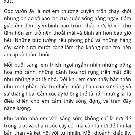
xúc.
Góc vườn ấy là nơi em thường xuyên trốn chạy khỏi
những ồn ào và xao lạc của cuộc sống hàng ngày. Cảm
giác êm đềm, yên bình bao trùm khắp nơi, khiến cho
tâm hồn em trở nên thoải mái và bình an hơn bao giờ
hết. Những bức tường rêu phong phú và những hàng
cây xanh tươi mướt càng làm cho không gian trở nên
ấm áp và thân thuộc.
Mỗi buổi sáng, em thích ngồi ngắm nhìn những bông
hoa mở cánh, những cánh hoa rơi rụng trên mặt đất
như những giọt lệ nhỏ. Đôi khi, em cảm thấy bản thân
như một phần của tự nhiên, một phần của sự sống và
sự thăng hoa. Cảm xúc ấy không thể tả nổi, nhưng lại là
điều khiến cho em cảm thấy sống động và tràn đầy
năng lượng.
Khu vườn nhà em vào sáng sớm không chỉ là nơi để
trồng trọt và chăm sóc cây cỏ, mà còn là nơi để tìm lại
bản thân và kết nối với tự nhiên. Mỗi khoảnh khắc ấy,