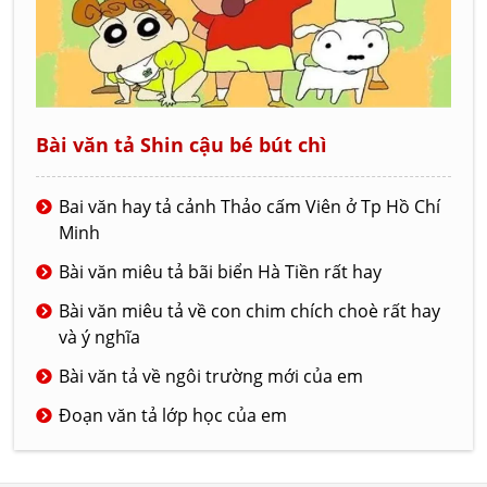
Bài văn tả Shin cậu bé bút chì
Bai văn hay tả cảnh Thảo cấm Viên ở Tp Hồ Chí
Minh
Bài văn miêu tả bãi biển Hà Tiền rất hay
Bài văn miêu tả về con chim chích choè rất hay
và ý nghĩa
Bài văn tả về ngôi trường mới của em
Đoạn văn tả lớp học của em