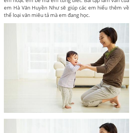
em hoặc em bé mà em từng biết. Bài tập làm văn của
em Hà Văn Huyền Như sẽ giúp các em hiểu thêm về
thể loại văn miêu tả mà em đang học.