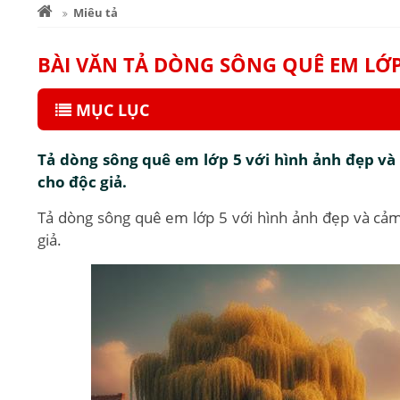
Miêu tả
BÀI VĂN TẢ DÒNG SÔNG QUÊ EM LỚ
MỤC LỤC
Tả dòng sông quê em lớp 5 với hình ảnh đẹp và 
cho độc giả.
Tả dòng sông quê em lớp 5 với hình ảnh đẹp và cảm 
giả.