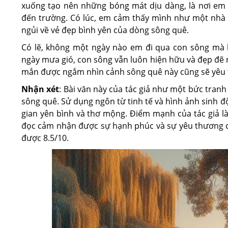
xuống tạo nên những bóng mát dịu dàng, là nơi em t
đến trường. Có lúc, em cảm thấy mình như một nhà t
ngủi về vẻ đẹp bình yên của dòng sông quê.
Có lẽ, không một ngày nào em đi qua con sông mà 
ngày mưa gió, con sông vẫn luôn hiện hữu và đẹp đẽ n
mắn được ngắm nhìn cảnh sông quê này cũng sẽ yêu
Nhận xét
: Bài văn này của tác giả như một bức tran
sông quê. Sử dụng ngôn từ tinh tế và hình ảnh sinh độ
gian yên bình và thơ mộng. Điểm mạnh của tác giả là
đọc cảm nhận được sự hạnh phúc và sự yêu thương của
được 8.5/10.