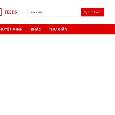
FEEDS
Tìm kiếm
HUYẾT MINH
KHÁC
THƯ GIÃN