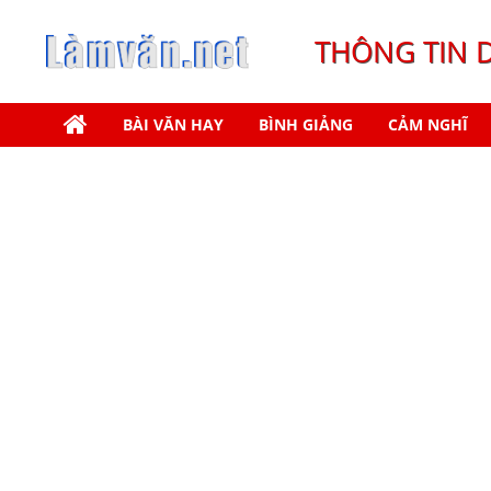
THÔNG TIN 
BÀI VĂN HAY
BÌNH GIẢNG
CẢM NGHĨ