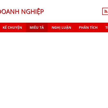
DOANH NGHIỆP
KỂ CHUYỆN
MIÊU TẢ
NGHỊ LUẬN
PHÂN TÍCH
T