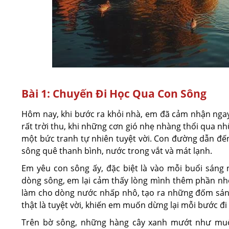
Bài 1: Chuyến Đi Học Qua Con Sông
Hôm nay, khi bước ra khỏi nhà, em đã cảm nhận ngay
rất trời thu, khi những cơn gió nhẹ nhàng thổi qua 
một bức tranh tự nhiên tuyệt vời. Con đường dẫn đế
sông quê thanh bình, nước trong vắt và mát lạnh.
Em yêu con sông ấy, đặc biệt là vào mỗi buổi sáng
dòng sông, em lại cảm thấy lòng mình thêm phần nh
làm cho dòng nước nhấp nhô, tạo ra những đốm sáng 
thật là tuyệt vời, khiến em muốn dừng lại mỗi bước đ
Trên bờ sông, những hàng cây xanh mướt như muố