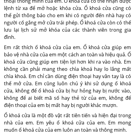
thoại thông minh của em. Ổ khoá cửa có thể nhận được
lệnh từ xa để mở hoặc khóa cửa. Ổ khoá cửa cũng có
thể gửi thông báo cho em khi có người đến nhà hay có
người cố gắng mở cửa trái phép. Ổ khoá cửa còn có thể
lưu lại lịch sử mở khóa của các thành viên trong gia
đình.
Em rất thích ổ khoá cửa của em. Ổ khoá cửa giúp em
bảo vệ nhà cửa của em một cách an toàn và hiệu quả. Ổ
khoá cửa cũng giúp em tiện lợi hơn khi ra vào nhà. Em
không cần phải mang theo chìa khoá hay lo lắng mất
chìa khoá. Em chỉ cần dùng điện thoại hay vân tay là có
thể mở cửa. Em cũng luôn chú ý khi sử dụng ổ khoá
cửa, không để ổ khoá cửa bị hư hỏng hay bị nước vào,
không để ai biết mã số hay thẻ từ của em, không để
điện thoại của em bị mất hay bị người khác mượn.
Ổ khoá cửa là một đồ vật rất tiên tiến và hiện đại trong
nhà của em. Em yêu ổ khoá cửa của em. Em mong
muốn ổ khoá cửa của em luôn an toàn và thông minh.