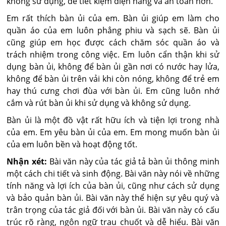
không sử dụng, để tiết kiệm điện năng và an toàn hơn.
Em rất thích bàn ủi của em. Bàn ủi giúp em làm cho
quần áo của em luôn phẳng phiu và sạch sẽ. Bàn ủi
cũng giúp em học được cách chăm sóc quần áo và
trách nhiệm trong công việc. Em luôn cẩn thận khi sử
dụng bàn ủi, không để bàn ủi gần nơi có nước hay lửa,
không để bàn ủi trên vải khi còn nóng, không để trẻ em
hay thú cưng chơi đùa với bàn ủi. Em cũng luôn nhớ
cắm và rút bàn ủi khi sử dụng và không sử dụng.
Bàn ủi là một đồ vật rất hữu ích và tiện lợi trong nhà
của em. Em yêu bàn ủi của em. Em mong muốn bàn ủi
của em luôn bền và hoạt động tốt.
Nhận xét:
Bài văn này của tác giả tả bàn ủi thông minh
một cách chi tiết và sinh động. Bài văn này nói về những
tính năng và lợi ích của bàn ủi, cũng như cách sử dụng
và bảo quản bàn ủi. Bài văn này thể hiện sự yêu quý và
trân trọng của tác giả đối với bàn ủi. Bài văn này có cấu
trúc rõ ràng, ngôn ngữ trau chuốt và dễ hiểu. Bài văn