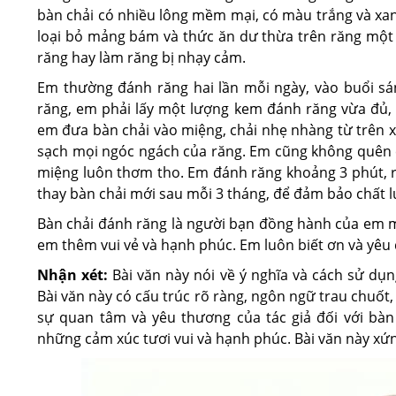
bàn chải có nhiều lông mềm mại, có màu trắng và xanh
loại bỏ mảng bám và thức ăn dư thừa trên răng một
răng hay làm răng bị nhạy cảm.
Em thường đánh răng hai lần mỗi ngày, vào buổi sáng
răng, em phải lấy một lượng kem đánh răng vừa đủ, 
em đưa bàn chải vào miệng, chải nhẹ nhàng từ trên xuố
sạch mọi ngóc ngách của răng. Em cũng không quên c
miệng luôn thơm tho. Em đánh răng khoảng 3 phút, r
thay bàn chải mới sau mỗi 3 tháng, để đảm bảo chất l
Bàn chải đánh răng là người bạn đồng hành của em mỗ
em thêm vui vẻ và hạnh phúc. Em luôn biết ơn và yêu
Nhận xét:
Bài văn này nói về ý nghĩa và cách sử dụ
Bài văn này có cấu trúc rõ ràng, ngôn ngữ trau chuốt,
sự quan tâm và yêu thương của tác giả đối với bàn
những cảm xúc tươi vui và hạnh phúc. Bài văn này xứ