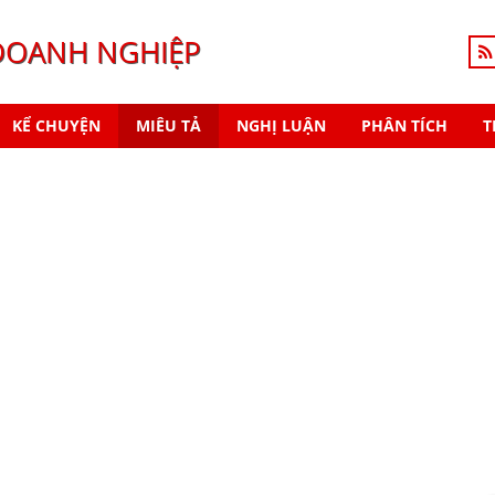
DOANH NGHIỆP
KỂ CHUYỆN
MIÊU TẢ
NGHỊ LUẬN
PHÂN TÍCH
T