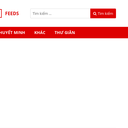
FEEDS
Tìm kiếm
HUYẾT MINH
KHÁC
THƯ GIÃN