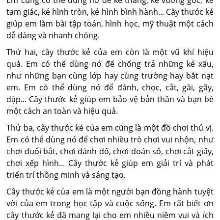
Em cũng có thể dùng nó để kẻ thẳng, kẻ vuông góc, kẻ
tam giác, kẻ hình tròn, kẻ hình bình hành... Cây thước kẻ
giúp em làm bài tập toán, hình học, mỹ thuật một cách
dễ dàng và nhanh chóng.
Thứ hai, cây thước kẻ của em còn là một vũ khí hiệu
quả. Em có thể dùng nó để chống trả những kẻ xấu,
như những bạn cùng lớp hay cùng trường hay bắt nạt
em. Em có thể dùng nó để đánh, chọc, cắt, gãi, gãy,
đập... Cây thước kẻ giúp em bảo vệ bản thân và bạn bè
một cách an toàn và hiệu quả.
Thứ ba, cây thước kẻ của em cũng là một đồ chơi thú vị.
Em có thể dùng nó để chơi nhiều trò chơi vui nhộn, như
chơi đuổi bắt, chơi đánh đố, chơi đoán số, chơi cắt giấy,
chơi xếp hình... Cây thước kẻ giúp em giải trí và phát
triển trí thông minh và sáng tạo.
Cây thước kẻ của em là một người bạn đồng hành tuyệt
vời của em trong học tập và cuộc sống. Em rất biết ơn
cây thước kẻ đã mang lại cho em nhiều niềm vui và ích