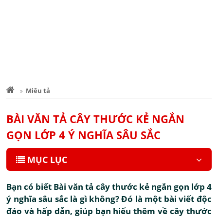
Miêu tả
BÀI VĂN TẢ CÂY THƯỚC KẺ NGẮN
GỌN LỚP 4 Ý NGHĨA SÂU SẮC
MỤC LỤC
Bạn có biết Bài văn tả cây thước kẻ ngắn gọn lớp 4
ý nghĩa sâu sắc là gì không? Đó là một bài viết độc
đáo và hấp dẫn, giúp bạn hiểu thêm về cây thước