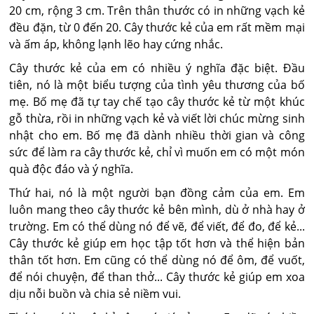
20 cm, rộng 3 cm. Trên thân thước có in những vạch kẻ
đều đặn, từ 0 đến 20. Cây thước kẻ của em rất mềm mại
và ấm áp, không lạnh lẽo hay cứng nhắc.
Cây thước kẻ của em có nhiều ý nghĩa đặc biệt. Đầu
tiên, nó là một biểu tượng của tình yêu thương của bố
mẹ. Bố mẹ đã tự tay chế tạo cây thước kẻ từ một khúc
gỗ thừa, rồi in những vạch kẻ và viết lời chúc mừng sinh
nhật cho em. Bố mẹ đã dành nhiều thời gian và công
sức để làm ra cây thước kẻ, chỉ vì muốn em có một món
quà độc đáo và ý nghĩa.
Thứ hai, nó là một người bạn đồng cảm của em. Em
luôn mang theo cây thước kẻ bên mình, dù ở nhà hay ở
trường. Em có thể dùng nó để vẽ, để viết, để đo, để kẻ...
Cây thước kẻ giúp em học tập tốt hơn và thể hiện bản
thân tốt hơn. Em cũng có thể dùng nó để ôm, để vuốt,
để nói chuyện, để than thở... Cây thước kẻ giúp em xoa
dịu nỗi buồn và chia sẻ niềm vui.