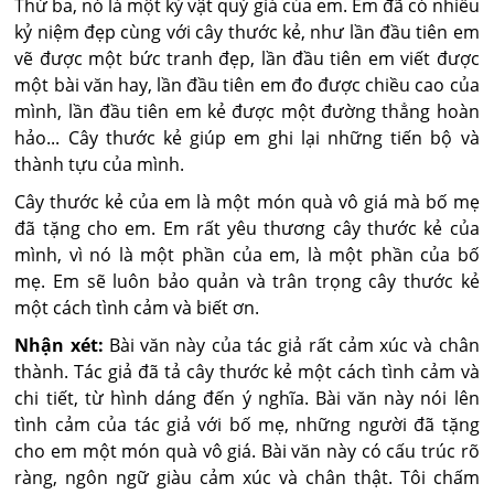
Thứ ba, nó là một kỷ vật quý giá của em. Em đã có nhiều
kỷ niệm đẹp cùng với cây thước kẻ, như lần đầu tiên em
vẽ được một bức tranh đẹp, lần đầu tiên em viết được
một bài văn hay, lần đầu tiên em đo được chiều cao của
mình, lần đầu tiên em kẻ được một đường thẳng hoàn
hảo... Cây thước kẻ giúp em ghi lại những tiến bộ và
thành tựu của mình.
Cây thước kẻ của em là một món quà vô giá mà bố mẹ
đã tặng cho em. Em rất yêu thương cây thước kẻ của
mình, vì nó là một phần của em, là một phần của bố
mẹ. Em sẽ luôn bảo quản và trân trọng cây thước kẻ
một cách tình cảm và biết ơn.
Nhận xét:
Bài văn này của tác giả rất cảm xúc và chân
thành. Tác giả đã tả cây thước kẻ một cách tình cảm và
chi tiết, từ hình dáng đến ý nghĩa. Bài văn này nói lên
tình cảm của tác giả với bố mẹ, những người đã tặng
cho em một món quà vô giá. Bài văn này có cấu trúc rõ
ràng, ngôn ngữ giàu cảm xúc và chân thật. Tôi chấm